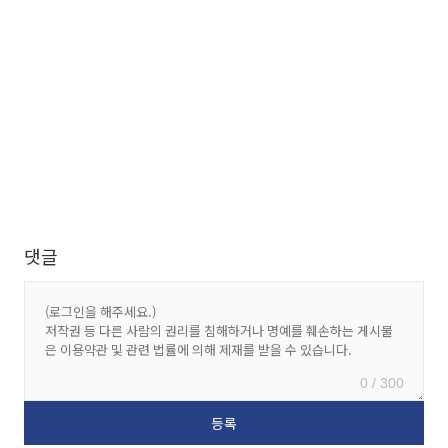
댓글
0 / 300