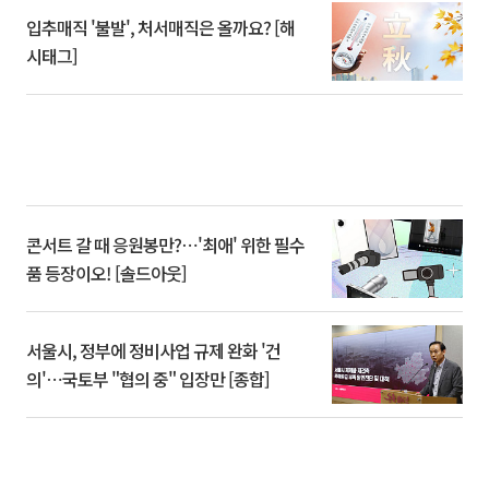
입추매직 '불발', 처서매직은 올까요? [해
시태그]
콘서트 갈 때 응원봉만?⋯'최애' 위한 필수
품 등장이오! [솔드아웃]
서울시, 정부에 정비사업 규제 완화 '건
의'⋯국토부 "협의 중" 입장만 [종합]