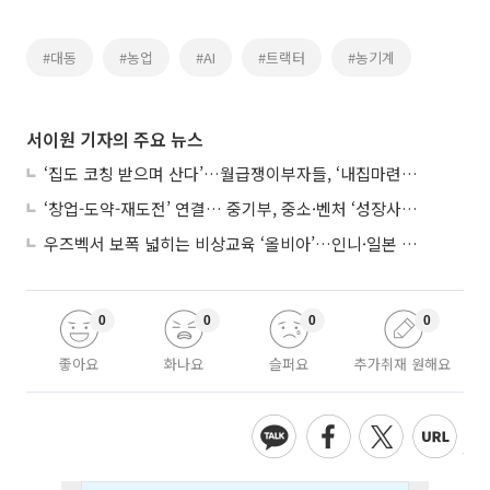
#대동
#농업
#AI
#트랙터
#농기계
서이원 기자의 주요 뉴스
‘집도 코칭 받으며 산다’…월급쟁이부자들, ‘내집마련’ 신청 증가세
‘창업-도약-재도전’ 연결… 중기부, 중소·벤처 ‘성장사다리’ 짓는다
우즈벡서 보폭 넓히는 비상교육 ‘올비아’…인니·일본 진출 타진
0
0
0
0
좋아요
화나요
슬퍼요
추가취재 원해요