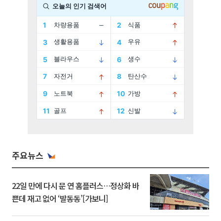
주요뉴스
22일 만에 다시 문 연 홈플러스…정상화 바
쁜데 재고 없어 ‘발동동’[가보니]