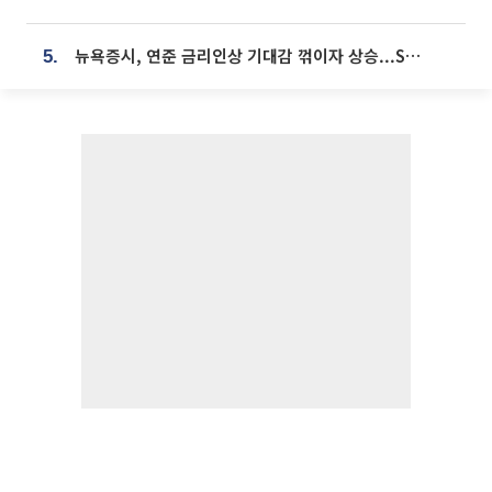
뉴욕증시, 연준 금리인상 기대감 꺾이자 상승...S&P500 사상 최고치 [종합]
5.