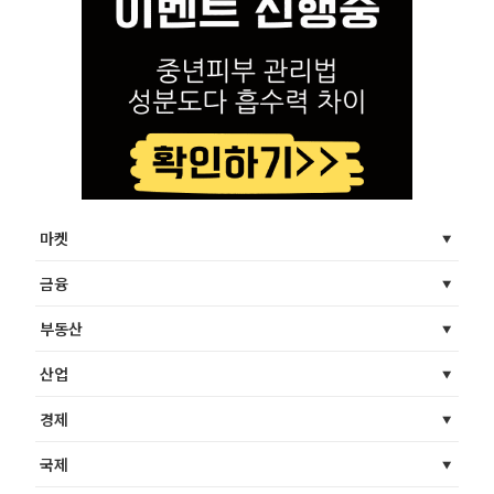
마켓
금융
부동산
산업
경제
국제