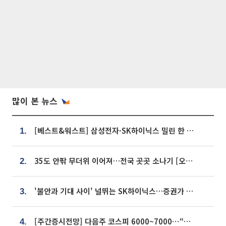
많이 본 뉴스
[베스트&워스트] 삼성전자·SK하이닉스 밀린 한 주…상상인증권은 85% 급등
1.
35도 안팎 무더위 이어져…전국 곳곳 소나기 [오늘 날씨]
2.
'불안과 기대 사이' 널뛰는 SK하이닉스…증권가 "HBM4·LTA 기반 펀터멘털 견고"
3.
[주간증시전망] 다음주 코스피 6000~7000⋯“外人 수급은 정책이 변수”
4.