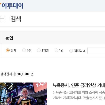
검색
전체
1주
1개월
1년
직접입력
검색결과 총
10,000
건
뉴욕증시는 고용지표 악화 소식에 상승
거라는 기대감에서다. 7일(현지시간) 뉴욕증권거래소에서 다우지수는 전 거래일 대비 151.83포인
트(0.28%) 상승한 5만4036.93에 