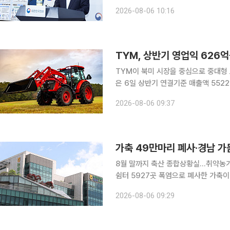
을 개최한다고 6일 밝혔다. 이날 착공식에는 김성환 기후부 장관을 비롯해 고광완 전남광주통합특
2026-08-06 10:16
별시 부시장, 명현관 해남군수, 조영
TYM, 상반기 영업익 626
TYM이 북미 시장을 중심으로 중대형 트
은 6일 상반기 연결기준 매출액 5522억
전년 동기보다 13.1%, 영업이익은 5
2026-08-06 09:37
영업이익률과 순이익률은 각각 11.3%, 
가축 49만마리 폐사·경남 가
8월 말까지 축산 종합상황실…취약농가
쉼터 5927곳 폭염으로 폐사한 가축이 49만마리를 넘어선 데다 경남지역 강수량은 평년의 3분의 1
수준에 그치면서 농축산 현장의 피해가
2026-08-06 09:29
매일 물을 뿌리고 과실이 햇볕에 데는