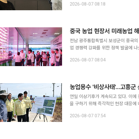
2026-08-07 08:18
업은 강달러 압박에 상승이 예상된다"며
중국 농업 현장서 미래농업 해
전남 광주통합특별시 보성군이 중국의 
업 경쟁력 강화를 위한 정책 발굴에 나섰다. 보성군은 지난달 23일부터 30일까지 7박
정주와 양릉, 장액, 난주 일원에서 '
2026-08-07 08:04
일 밝혔다. 이번 연수에는 지역 농
농업용수 '비상사태'...고흥군
연일 이상기후가 계속되고 있다. 이에 전남 광주특별시 고흥군이 폭염과 가뭄으로 타들어가는 농심
을 구하기 위해 즉각적인 현장 대응에 나섰다고 7일 밝혔다. 현
율은 평년을 밑도는 55% 수준까지 떨어졌다. 농업용수 부족이 현실화되자 군은 
2026-08-07 07:54
입했다. 우선 물 손실을 막기 위해