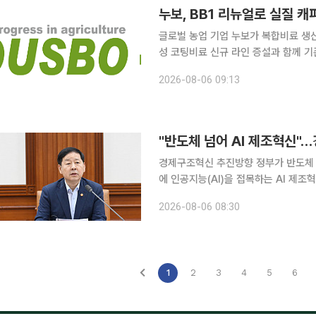
누보, BB1 리뉴얼로 실질 
글로벌 농업 기업 누보가 복합비료 생
성 코팅비료 신규 라인 증설과 함께 
응할 수 있는 생산 기반을 강화한다는 전략이다. 누보는 생산 효율성과 품질 경
2026-08-06 09:13
합비료 생산시설인 BB1 생산라인 리뉴
"반도체 넘어 AI 제조혁신"
경제구조혁신 추진방향 정부가 반도체 중심의 성장 전략을 넘어 철강·석유화학 등 전통 제조업 전반
에 인공지능(AI)을 접목하는 AI 제
잠재성장률 반등을 도모한다. 사회안전망
2026-08-06 08:30
1
2
3
4
5
6