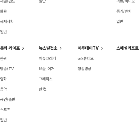
채권/펀드
일반
의료/바이오
환율
중기/벤처
국제시황
일반
일반
문화·라이프
뉴스발전소
이투데이TV
스페셜리포트
관광
이슈크래커
e스튜디오
방송/TV
요즘, 이거
랭킹영상
영화
그래픽스
음악
한 컷
공연/출판
스포츠
일반