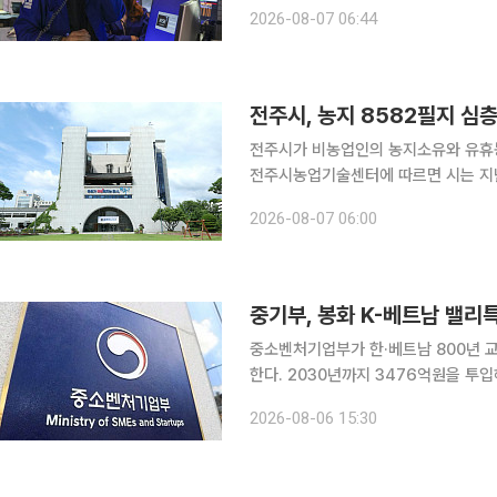
다우존스30산업평균지수는 전 거래일 대비
2026-08-07 06:44
리했다. S&P500지수는 13.59포인트(
전주시, 농지 8582필지 
전주시가 비농업인의 농지소유와 유휴농지
전주시농업기술센터에 따르면 시는 지난
대상으로 행정정보와 항공사진을 활용한 기본조사를 진행했다.
2026-08-07 06:00
중기부, 봉화 K-베트남 밸리
중소벤처기업부가 한·베트남 800년 
한다. 2030년까지 3476억원을 투입해 관광
60차 지역특화발전특구위원회를 열고 ‘봉화 K
2026-08-06 15:30
밸리특구는 고려시대 봉화에 정착한 베