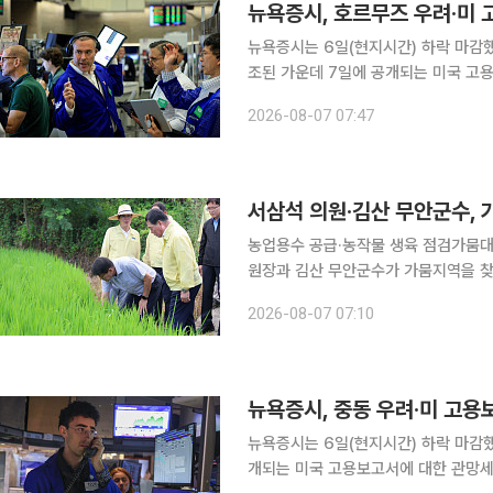
뉴욕증시는 6일(현지시간) 하락 마감
조된 가운데 7일에 공개되는 미국 고용보
권거래소(NYSE)에서 다우존스30산업
2026-08-07 07:47
5만3885.10에 마무리했다. S&P50
서삼석 의원·김산 무안군수, 
농업용수 공급·농작물 생육 점검가뭄대응·비상급수체계 강화
원장과 김산 무안군수가 가뭄지역을 찾
화 대책 마련에 나섰다. 7일 무안군에 따르면 서 위원장과 김 군수는 최근 관내 가뭄피해 우려지역
2026-08-07 07:10
을 방문해 농업용수 공급 현황과 가뭄
뉴욕증시, 중동 우려·미 고용
뉴욕증시는 6일(현지시간) 하락 마감했
개되는 미국 고용보고서에 대한 관망세가 짙어진 영향