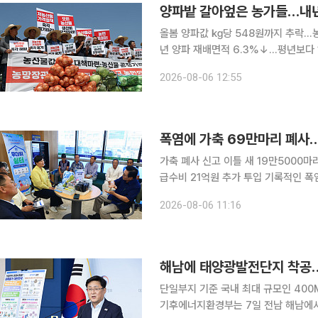
양파밭 갈아엎은 농가들…내년
올봄 양파값 ㎏당 548원까지 추락…
년 양파 재배면적 6.3%↓…평년보다 
가까지 작목 전환 움직임 올봄 가격 폭락에 애써 키운 양파밭까지 갈아엎었던 농가들이 내년에는 양
2026-08-06 12:55
파 농사를 줄이고 마늘로 갈아탈 채비를
폭염에 가축 69만마리 폐사…
가축 폐사 신고 이틀 새 19만5000
급수비 21억원 추가 투입 기록적인 폭염과 가뭄이 농촌을 동시에 덮치면서 가축 폐사 신고가 69만
마리에 육박하고 논밭과 비닐하우스에서
2026-08-06 11:16
가뭄 단계에 진입했다. 정부는 오전 1
해남에 태양광발전단지 착공…'
단일부지 기준 국내 최대 규모인 40
기후에너지환경부는 7일 전남 해남에