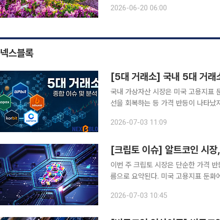
그 안에서 살아가는 이들은 성벽 산책
2026-06-20 06:00
절을 만난다. “과인은 사도세자의 
넥스블록
국내 가상자산 시장은 미국 고용지표 둔
선을 회복하는 등 가격 반등이 나타났
제도 정비, 보안 강화, 사업 다각화가 
2026-07-03 11:09
고 움직였지만, 공통적으로는 거래 둔화
[크립토 이슈] 알트코인 시장
이번 주 크립토 시장은 단순한 가격 
름으로 요약된다. 미국 고용지표 둔화
데, 개별 프로젝트별로는 ETF 기대, 
2026-07-03 10:45
재평가의 핵심 변수로 떠올랐다. 여기