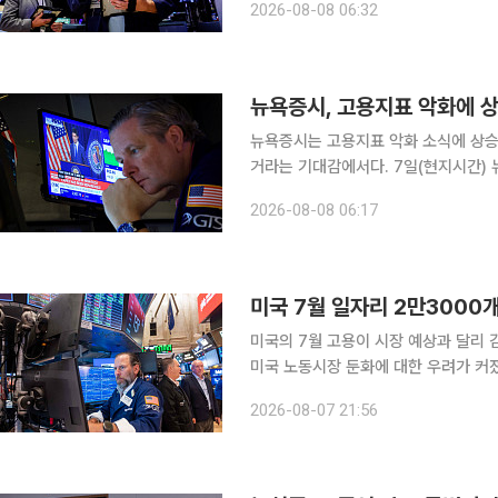
2026-08-08 06:32
7757.64에, 기술주 중심의 나스닥지
뉴욕증시, 고용지표 악화에 상승
뉴욕증시는 고용지표 악화 소식에 상승했
거라는 기대감에서다. 7일(현지시간) 뉴욕증권거래소에서 다우지수는 전 거래일 대비 151.83포인
트(0.28%) 상승한 5만4036.93에 
2026-08-08 06:17
7757.64에, 기술주 중심의 나스닥지수
미국 7월 일자리 2만3000
미국의 7월 고용이 시장 예상과 달리 
미국 노동시장 둔화에 대한 우려가 커졌다. 7일(현지시간) 미국 노동부에 따르면 7월 
일자리는 계절조정 기준으로 전월보다 
2026-08-07 21:56