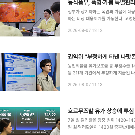
농식품부, 폭염·가뭄 특별관
정부가 장기화하는 폭염과 가뭄에 대응
하는 비상 대응체계를 가동한다. 고령
화를 위해 관계기관의 인력과 장비도 총동원한다. 농림축산식품부는 7일 김
2026-08-07 18:12
재해대책상황실 점검회의를 열고 다음 
권익위 "부정하게 타낸 나랏돈
농업직불금·유가보조금 등 부정수급 14만여 건 적발 지난해 중앙행정기
등 311개 기관에서 부정하게 지급된 나랏돈이
는 7일 중앙행정기관과 지방정부, 시도
2026-08-07 11:13
이행 실태 
호르무즈발 유가 상승에 투심 
7일 원·달러환율 장중 범위 1420~1
일 원·달러환율이 1420원 중후반대에서 등락할 
구원은 장중 환율에 대해 "호르무즈 개