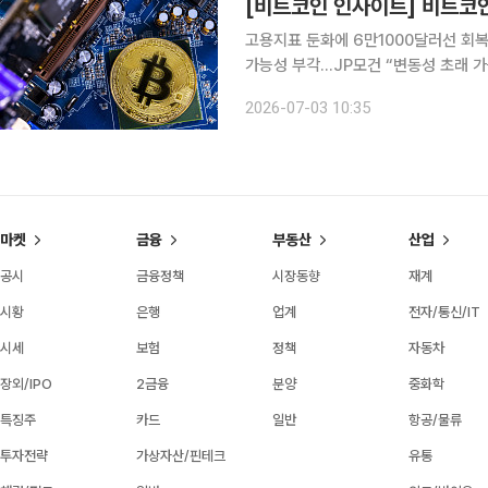
고용지표 둔화에 6만1000달러선 회
가능성 부각…JP모건 “변동성 초래 가
럼프 이해충돌 부인 비트코인 6만1000달러선 회복…공포 심리는 지속 3일 오전 10시 기준 비트코
2026-07-03 10:35
인은 6만1235달러, 9448만4113원
마켓
금융
부동산
산업
공시
금융정책
시장동향
재계
시황
은행
업계
전자/통신/IT
시세
보험
정책
자동차
장외/IPO
2금융
분양
중화학
특징주
카드
일반
항공/물류
투자전략
가상자산/핀테크
유통