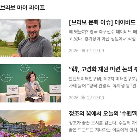
브라보 마이 라이프
[브라보 문화 이슈] 데이비드 
왜 떴을까? 영국 축구선수 데이비드 베컴(51)이 최근 인스타그램을 통해 공개한 일상이 화제를 모으
고 있다. 경기장이 아닌 정원에서 직접
그의 SNS를 대표하는 풍경이 됐다. 
2026-08-01 07:00
층도 늘고 있다. 왜 사람들은 인생 2막
한반도미래인구硏, 제2차 미래인구포럼 개최 후카가와 유키코 와세다대 교수, 日
사례 들어 “양국 관광객, 유학생 등 ‘관계 인구’ 확대 시 2억 명 수준 팽창 가능” 한국이 초고령사회
에 진입했지만 고령화 재원 마련에 대한 논의는 부
2026-06-27 07:00
대학교 교수는 24일 제2차 미래인구
정조의 꿈에서 오늘의 '수원'
정조가 꿈꾼 도시를 걷는다. 수원의 
꿈은 드문드문 지나가는 이들에게 인사