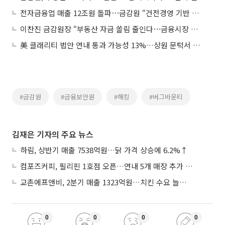
전자금융업 매출 12조원 돌파⋯금감원 “건전경영 기반 마련”
이찬진 금감원장 “부동산 자금 쏠림 줄인다⋯금융시장 안정 총력”
美 클래리티 법안 연내 통과 가능성 13%…상원 문턱서 제동
#금감원
#금융보안원
#해킹
#버그바운티
김재은 기자의 주요 뉴스
하림, 상반기 매출 7538억원…닭 가격 상승에 6.2%↑
컴포즈커피, 필리핀 1호점 오픈…연내 5개 매장 추가 출점
교촌에프앤비, 2분기 매출 1323억원…치킨 수요 늘며 4.9%↑
0
0
0
0