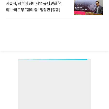
서울시, 정부에 정비사업 규제 완화 '건
의'⋯국토부 "협의 중" 입장만 [종합]