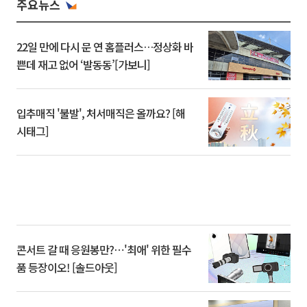
주요뉴스
22일 만에 다시 문 연 홈플러스…정상화 바
쁜데 재고 없어 ‘발동동’[가보니]
입추매직 '불발', 처서매직은 올까요? [해
시태그]
콘서트 갈 때 응원봉만?⋯'최애' 위한 필수
품 등장이오! [솔드아웃]