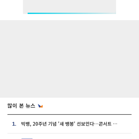
많이 본 뉴스
빅뱅, 20주년 기념 '새 뱅봉' 선보인다⋯콘서트 앞두고 팝업 개최
1.