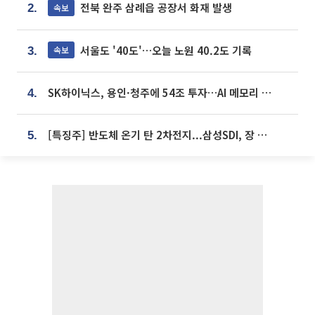
전북 완주 삼례읍 공장서 화재 발생
속보
2.
서울도 '40도'…오늘 노원 40.2도 기록
속보
3.
SK하이닉스, 용인·청주에 54조 투자…AI 메모리 생산기지 키운다
4.
[특징주] 반도체 온기 탄 2차전지...삼성SDI, 장 초반 7% 넘게 껑충
5.