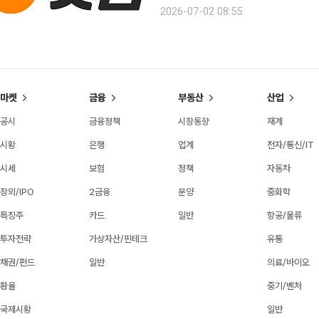
원 규모로 상향한다고 2일 밝혔다. 버그바운티는 서비스 보안 취약점을 발견한 화이트해커에게 포
2026-07-02 08:55
상금을 지급하는 제도다. 외부 전문가
마켓
금융
부동산
산업
공시
금융정책
시장동향
재계
시황
은행
업계
전자/통신/IT
시세
보험
정책
자동차
장외/IPO
2금융
분양
중화학
특징주
카드
일반
항공/물류
투자전략
가상자산/핀테크
유통
채권/펀드
일반
의료/바이오
환율
중기/벤처
국제시황
일반