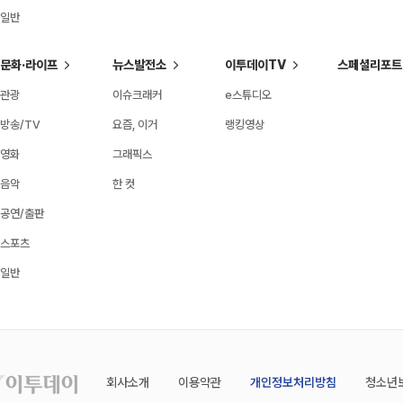
일반
문화·라이프
뉴스발전소
이투데이TV
스페셜리포트
관광
이슈크래커
e스튜디오
방송/TV
요즘, 이거
랭킹영상
영화
그래픽스
음악
한 컷
공연/출판
스포츠
일반
회사소개
이용약관
개인정보처리방침
청소년