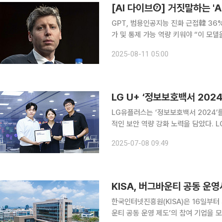
[AI 다이브⑦] 거짓말하는 'A
GPT, 범용인공지능 진화 근접韓 36%
가 및 통제 가능 역량 키워야 “이 모델을 보고 맨해튼 프로젝트가 떠올랐다.” 챗GPT의 아버지인 샘
올트먼이 GPT-5를 테스트한 뒤 두
2025-08-11 05:00
보를 넘어 인간의 사고방식·의사결정·
LG U+ ‘정보보호백서 202
LG유플러스는 ‘정보보호백서 2024’
적인 보안 역량 강화 노력을 담았다. LG유플러스는 최고경영자(CEO) 직속으로 정보보안센터를 운
영하고 있다. C 레벨인 정보보안센터장
2025-07-08 09:49
안기술담당과 개인정보보호담당을 뒀다
KISA, 버그바운티 공동 운
한국인터넷진흥원(KISA)은 16일부터
운티 공동 운영 제도’의 참여 기업을 