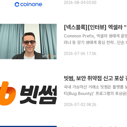
2026-08-04 05:00
자산 보관을 넘어 정보 오인과 오주문,
[넥스블록][인터뷰] 엑셀라 
Common Prefix, 엑셀라 생태계
라나 등 장기 생태계 중심 전략…단순
·토큰화 자산 논의 참여…하나금융TI와 PoC 진행 블록체인 상호운용성 프로
2026-07-06 17:06
가 2026년 핵심 전략으로 기관용 인
빗썸, 보안 취약점 신고 포상
국내 가상자산 거래소 빗썸은 플랫폼 
티(Bug Bounty)’ 프로그램의 포상금을
서비스 보안 취약점을 발견한 화이트해
2026-07-02 08:26
잠재적 위협을 제보받고 이를 선제적으