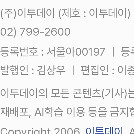
(주)이투데이 (제호 : 이투데이
02) 799-2600
등록번호 : 서울아00197 ㅣ 등록일
발행인 : 김상우 ㅣ 편집인 : 
이투데이의 모든 콘텐츠(기사)는
재배포, AI학습 이용 등을 금지
Copyright 2006.
이투데이
.