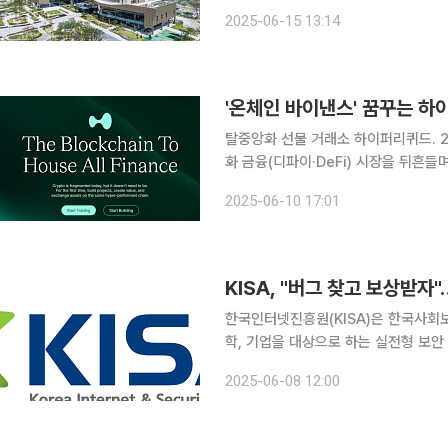
공동 운영 제도’를 추가 신설했다. 버그바운티는 소프트웨어 또는 웹 서비스의 신규 보안 취약점을
2025-06-15 13:14
발견해 신고한 사람에게 포상금이나 
'온체인 바이낸스' 꿈꾸는 하
탈중앙화 선물 거래소 하이퍼리퀴드. 
화 금융(디파이·DeFi) 시장을 뒤흔
요. 하이퍼리퀴드는 자체 레이어1 블록체인인 '하이퍼리퀴드 L1'과 네이티브 토큰 HYPE를 앞세워
2025-06-10 17:01
중앙화 거래소(CEX)의 속도와 효율
KISA, "버그 찾고 보상받
한국인터넷진흥원(KISA)은 한국사회보장
학, 기업을 대상으로 하는 실전형 보안
9일부터 모집한다고 8일 밝혔다. 버그바운티는 보안 취약점을 발견해 신고한 화이트해커 등에게 금
2025-06-08 12:00
전적 보상이나 인센티브를 제공하는 신