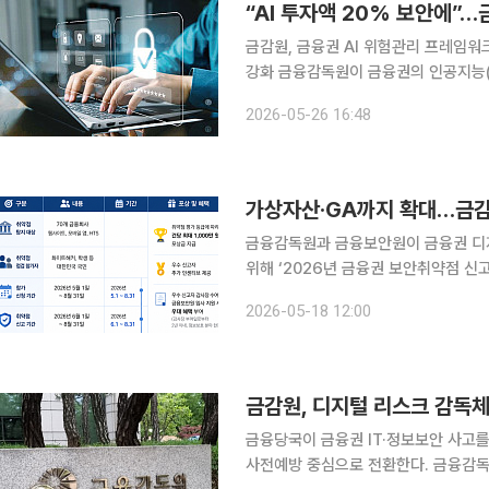
“AI 투자액 20% 보안에”
금감원, 금융권 AI 위험관리 프레임
강화 금융감독원이 금융권의 인공지능(AI) 활용 확산에 맞춰 보안 투자와 위험관리 체계 강화에 나
선다. 생성형 AI 도입 경쟁이 본격화면
2026-05-26 16:48
우려가 커지자 금융당국도 사전예방 중
가상자산·GA까지 확대…금감원
금융감독원과 금융보안원이 금융권 디
위해 ‘2026년 금융권 보안취약점 신고
바운티는 화이트해커 등 외부 참가자가
2026-05-18 12:00
에서 신규 보안 취약점을 발견·신고하
금감원, 디지털 리스크 감독
금융당국이 금융권 IT·정보보안 사고
사전예방 중심으로 전환한다. 금융감독원은 7일 국회와 금융협회, 금융보안원, 국내외 보안업계 관