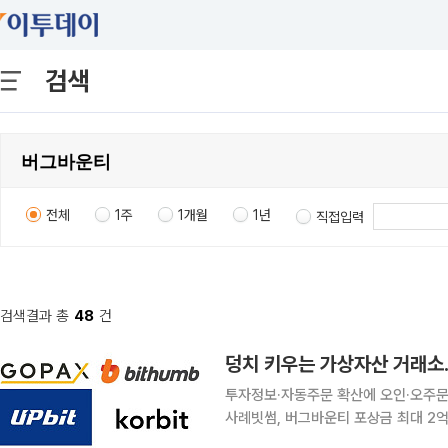
검색
전체
1주
1개월
1년
직접입력
검색결과 총
48
건
투자정보·자동주문 확산에 오인·오주문
사례빗썸, 버그바운티 포상금 최대 2억원으로⋯보안 활
용 등 가상자산 거래소의 서비스 영역