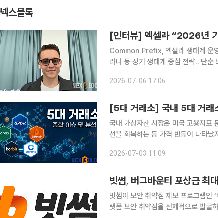
넥스블록
[인터뷰] 엑셀라 “2026년
Common Prefix, 엑셀라 생태계
라나 등 장기 생태계 중심 전략…단순
·토큰화 자산 논의 참여…하나금융TI와 PoC 진행 블록체인 상호운용성 프로
2026-07-06 17:06
가 2026년 핵심 전략으로 기관용 인
국내 가상자산 시장은 미국 고용지표 둔
선을 회복하는 등 가격 반등이 나타났
제도 정비, 보안 강화, 사업 다각화가 
2026-07-03 11:09
고 움직였지만, 공통적으로는 거래 둔화
빗썸, 버그바운티 포상금 최대
빗썸이 보안 취약점 제보 프로그램인 ‘버그
랫폼 보안 취약점을 선제적으로 발굴하