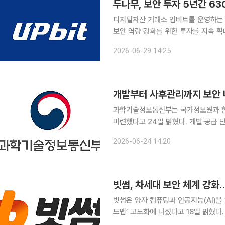
두나무, 보안 투자 5년간 6
디지털자산 거래소 업비트를 운영하는 
보안 역량 강화를 위한 투자를 지속 확
뢰받는 금융 서비스의 핵심 요소로 본 두나무의
2026-06-29 14:25
근 5년간 이뤄진 정보보호 부문 투자가
개발부터 사후관리까지 보안 
과학기술정보통신부는 국가정보원과 함께
마련했다고 24일 밝혔다. 개발·공급 
연쇄 피해를 줄이겠다는 구상이다. 최근 소프트웨어(SW)는 제조, 교통, 의료 등 다양한 산업에 융합
2026-06-24 14:20
되며 디지털 전환의 핵심 요소가 됐다. 
빗썸, 차세대 보안 체계 강
빗썸은 양자 컴퓨팅과 인공지능(AI)을
드맵’ 고도화에 나섰다고 18일 밝혔다. 빗썸은 11일 ‘제2차 정보보호 자문위원회’ 정기 회의를 열
양자내성암호(PQC) 도입, AI 기반 