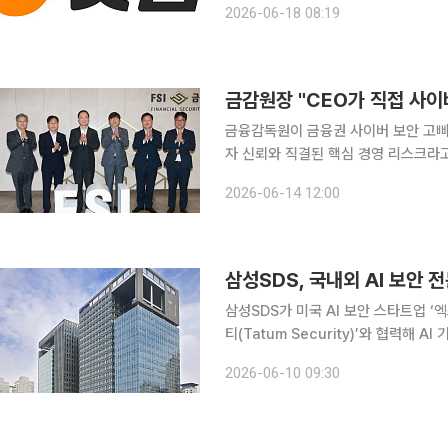
2026-06-18 08:19
을 점검했다. 이번 회의는 서울 강
금감원장 "CEO가 직접 사이
금융감독원이 금융권 사이버 보안 고삐
자 신뢰와 직결된 핵심 경영 리스크라고
이 빠르게 진화하고 있는 만큼 선제적인 대응 체계 구축
2026-06-14 12:00
금감원장은 금융보안원 금융보안 관제센
삼성SDS, 국내외 AI 보안
삼성SDS가 미국 AI 보안 스타트업 ‘
티(Tatum Security)’와 협력해 
객이 AI와 클라우드 환경을 더욱 안전하게 
2026-06-10 09:30
이번 국내외 AI 보안 전문기업들과의 