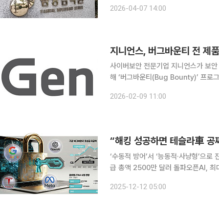
계자들과 함께 ‘금융보안 패러다임 전
2026-04-07 14:00
의했다. 최근 금융권에서 침해사고와 
지니언스, 버그바운티 전 제품
사이버보안 전문기업 지니언스가 보안
해 ‘버그바운티(Bug Bounty)’ 프로
운티는 소프트웨어나 웹서비스의 취약
2026-02-09 11:00
보안 취약점을 악용하는 사이버 공격을
‘수동적 방어’서 ‘능동적·사냥형’으로 
급 총액 2500만 달러 돌파오픈AI, 
업들의 보안 사고가 잇따르는 가운데 
2025-12-12 05:00
보안 정책을 찾아