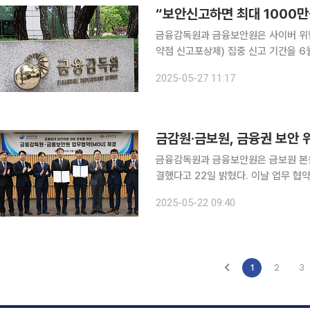
“보안신고하면 최대 1000
금융감독원과 금융보안원은 사이버 위협
약점 신고포상제) 집중 신고 기간을 6
가자에게는 최대 1000만 원의 포상금이 지급된다. 버그바운티는 금융회사
2025-05-27 11:17
케이션(앱), 홈트레레이딩시스템(HTS
금감원·금보원, 금융권 보안 
금융감독원과 금융보안원은 금보원 본원
결했다고 22일 밝혔다. 이날 업무 
금감원은 금융보안 부문의 위기 상황을
2025-05-22 09:40
해 말까지 통합관제시스템을 구축하기로 
1
2
3