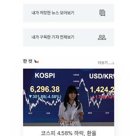
내가 저장한 뉴스 모아보기
내가 구독한 기자 전체보기
한 컷
코스피 4.58% 하락, 환율