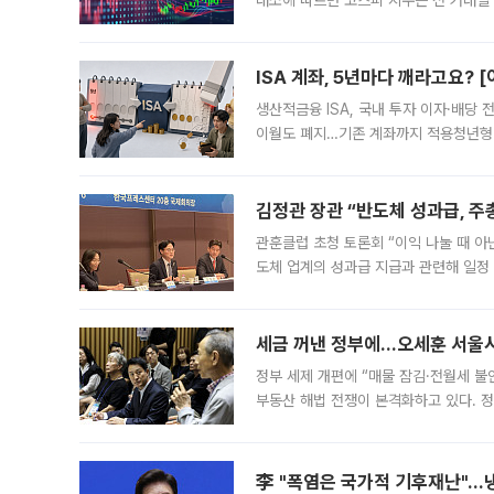
래소에 따르면 코스피 지수는 전 거래일 대
1.81% 내린 6478.75에 출발한 코
다. 이날 오전
ISA 계좌, 5년마다 깨라고요? 
생산적금융 ISA, 국내 투자 이자·배당
이월도 폐지…기존 계좌까지 적용청년형 
는 5년마다 계좌를 해지하라는 건가요?”
편을
김정관 장관 “반도체 성과급, 
관훈클럽 초청 토론회 “이익 나눌 때 아
도체 업계의 성과급 지급과 관련해 일정
최근 상법·자본시장법 개정으로 기업 지
세금 꺼낸 정부에…오세훈 서울시장
정부 세제 개편에 “매물 잠김·전월세 불
부동산 해법 전쟁이 본격화하고 있다. 
드를 꺼내자 서울시는 전·월세 부담만 
李 "폭염은 국가적 기후재난"…냉