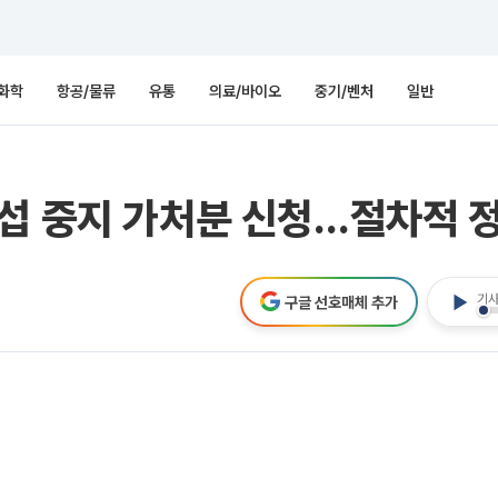
화학
항공/물류
유통
의료/바이오
중기/벤처
일반
교섭 중지 가처분 신청…절차적 
기사
구글 선호매체 추가