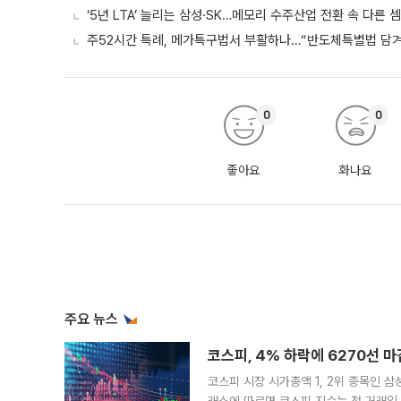
‘5년 LTA’ 늘리는 삼성·SK…메모리 수주산업 전환 속 다른 
주52시간 특례, 메가특구법서 부활하나…“반도체특별법 담겨야
0
0
좋아요
화나요
주요 뉴스
코스피, 4% 하락에 6270선 마
코스피 시장 시가총액 1, 2위 종목인 