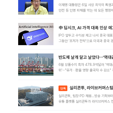
이재명 대통령은 6일 사상 최악의 폭염
안전 등 인명 피해를 막는 데 모든 행
인프라 확충 계획을 내년도 예산안에 반
中 딥시크, AI 가격 대폭 인상 
IPO 앞두고 수익성 제고 나서 중국 대표
그동안 ‘초저가 전략’으로 미국과 중국
가된다. 블룸버그통신에 따르면 딥시크는
반도체 날개 달고 날았다⋯'역대급
6월 상품수지 흑자 478.9억달러 '역대
위'⋯"유가ㆍ환율 영향 출국자 수 감소" 
급 수출 호조가 매달 이어지면서 6월 
대 기
실리콘투, 라이브커머스팀 
단독
실리콘투, 팀장·PD 채용…방송 기획부
유통 플랫폼 실리콘투가 라이브커머스 전
나섰다. 국내 화장품을 해외 유통망에 공