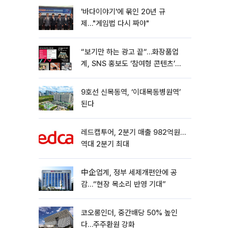
'바다이야기'에 묶인 20년 규
제…"게임법 다시 짜야"
“보기만 하는 광고 끝“…화장품업
계, SNS 홍보도 ‘참여형 콘텐츠’로
변모[K뷰티 라방戰]
9호선 신목동역, ‘이대목동병원역’
된다
레드캡투어, 2분기 매출 982억원…
역대 2분기 최대
中企업계, 정부 세제개편안에 공
감…“현장 목소리 반영 기대”
코오롱인더, 중간배당 50% 높인
다…주주환원 강화