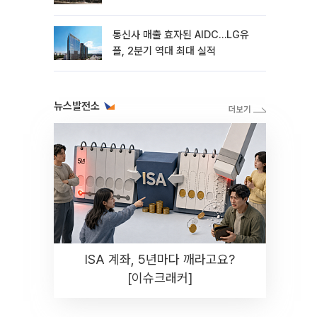
통신사 매출 효자된 AIDC…LG유
플, 2분기 역대 최대 실적
뉴스발전소
ISA 계좌, 5년마다 깨라고요?
[이슈크래커]