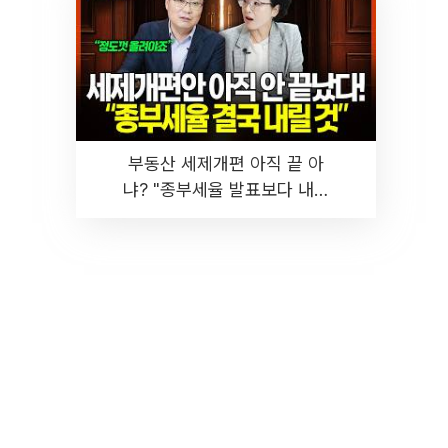
부동산 세제개편 아직 끝 아
냐? "종부세율 발표보다 내릴
것" 장기거주·양도세 전망 I 집
땅지성 I 김인만, 진미윤