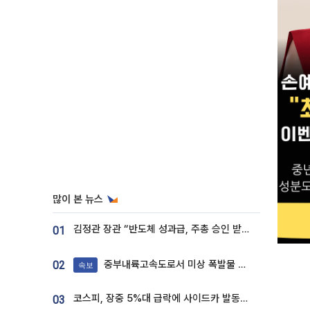
많이 본 뉴스
김정관 장관 “반도체 성과급, 주총 승인 받도록”…상법·자본시장법 개정 시사
01
중부내륙고속도로서 미상 폭발물 발견
02
속보
코스피, 장중 5%대 급락에 사이드카 발동…삼성·SK 동반 폭락
03