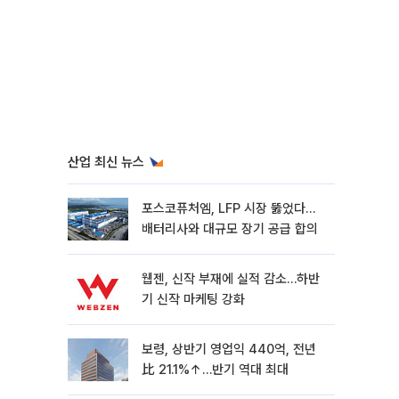
산업 최신 뉴스
포스코퓨처엠, LFP 시장 뚫었다…
배터리사와 대규모 장기 공급 합의
웹젠, 신작 부재에 실적 감소…하반
기 신작 마케팅 강화
보령, 상반기 영업익 440억, 전년
比 21.1%↑…반기 역대 최대