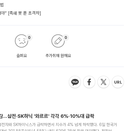
셈법
” [족쇄 못 푼 초격차]
0
0
슬퍼요
추가취재 원해요
감…삼전·SK하닉 '와르르' 각각 6%·10%대 급락
삼성전자와 SK하이닉스가 급락하면서 지수가 4% 넘게 하락했다. 6일 한국거