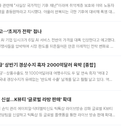
과 관련해 "사실상 국가적인 기후 재난"이라며 취약계층 보호와 야외 노동자
정력을 총동원하라고 지시했다. 아울러 반복되는 극한 기후에 대비해 폭염 대응
영하는 방안도 검토하라고 주문했다. 이 대통령은 이날 폭염·가뭄 대
예고⋯‘초저가 전략’ 접나
 AI 기업 딥시크가 6일 AI 서비스 전반의 가격을 대폭 인상한다고 예고했다.
 경쟁사들을 압박하며 시장 판도를 뒤흔들어온 만큼 이례적인 전략 변화로 평
 이날 공지를 통해 구체적인 인상 폭은 공개하지 않았지만 상당한 수
' 상반기 경상수지 흑자 2000억달러 육박 [종합]
급'⋯상품수출도 첫 1000억달러대 여행수지도 두 달 연속 흑자 '역대 2
국내 경상수지가 유례없는 '반도체 수출' 날개를 달고 훨훨 날고 있다. 역대
경상수지 뿐 아니라 상반기 경상수지 흑자도 2000억달러에 근접하며 사상 최
신설…K뷰티 ‘글로벌 라방 판매’ 확대
터 손익 관리 에이피알·닥터멜락신도 틱톡샵 라이브방송 강화 글로벌 K뷰티
담팀을 신설하고 틱톡샵 등 글로벌 플랫폼을 통한 라이브 방송 판매 확대에
급하는 데서 한발 더 나아가 방송 기획과 상품 구성, 출연자 섭외, 손익