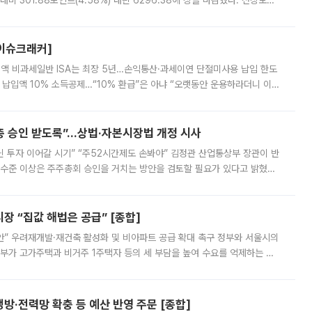
비 301.88포인트(4.58%) 내린 6296.38에 장을 마감했다. 전장보다
스피는 장중 한때 6550.94까지 오르기도 했으나 6238.32까지 밀리기도 했
[이슈크래커]
 전액 비과세일반 ISA는 최장 5년…손익통산·과세이연 단절미사용 납입 한도
납입액 10% 소득공제…“10% 환급”은 아냐 “오랫동안 운용하라더니 이제
 ‘만능 절세 통장’으로 불리는 개인종합자산관리계좌(ISA)가 두 갈래로 개
주총 승인 받도록”…상법·자본시장법 개정 시사
닌 투자 이어갈 시기” “주52시간제도 손봐야” 김정관 산업통상부 장관이 반
 수준 이상은 주주총회 승인을 거치는 방안을 검토할 필요가 있다고 밝혔다.
배구조와 주주권 강화 논의가 이어지는 가운데, 핵심 연구인력에 대한
 “집값 해법은 공급” [종합]
안” 우려재개발·재건축 활성화 및 비아파트 공급 확대 촉구 정부와 서울시의
정부가 고가주택과 비거주 1주택자 등의 세 부담을 높여 수요를 억제하는 카
키울 것이라며 세금이 아닌 공급이 근본적인 처방이라고 전면 반박했다.
방·전력망 확충 등 예산 반영 주문 [종합]