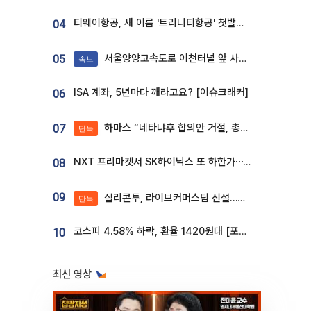
티웨이항공, 새 이름 '트리니티항공' 첫발…SSC 전략 본격화
04
서울양양고속도로 이천터널 앞 사고 발생
05
속보
ISA 계좌, 5년마다 깨라고요? [이슈크래커]
06
하마스 “네타냐후 합의안 거절, 총선 앞두고 시간 끌기”
07
단독
NXT 프리마켓서 SK하이닉스 또 하한가⋯‘11주 거래’에 시초가 왜곡
08
09
실리콘투, 라이브커머스팀 신설…K뷰티 ‘글로벌 판매망’ 확대[K뷰티 라방戰]
단독
코스피 4.58% 하락, 환율 1420원대 [포토]
10
최신 영상