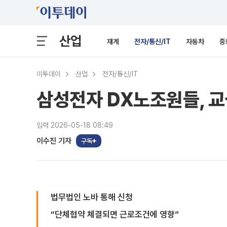
산업
재계
전자/통신/IT
자동차
중
이투데이
산업
전자/통신/IT
삼성전자 DX노조원들, 
입력 2026-05-18 08:49
이수진 기자
구독
법무법인 노바 통해 신청
“단체협약 체결되면 근로조건에 영향”