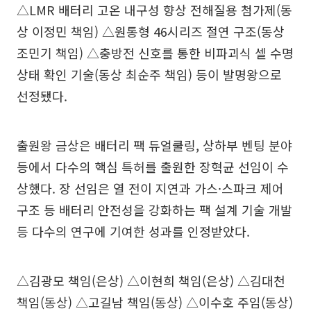
△LMR 배터리 고온 내구성 향상 전해질용 첨가제(동
상 이정민 책임) △원통형 46시리즈 절연 구조(동상
조민기 책임) △충방전 신호를 통한 비파괴식 셀 수명
상태 확인 기술(동상 최순주 책임) 등이 발명왕으로
선정됐다.
출원왕 금상은 배터리 팩 듀얼쿨링, 상하부 벤팅 분야
등에서 다수의 핵심 특허를 출원한 장혁균 선임이 수
상했다. 장 선임은 열 전이 지연과 가스·스파크 제어
구조 등 배터리 안전성을 강화하는 팩 설계 기술 개발
등 다수의 연구에 기여한 성과를 인정받았다.
△김광모 책임(은상) △이현희 책임(은상) △김대천
책임(동상) △고길남 책임(동상) △이수호 주임(동상)