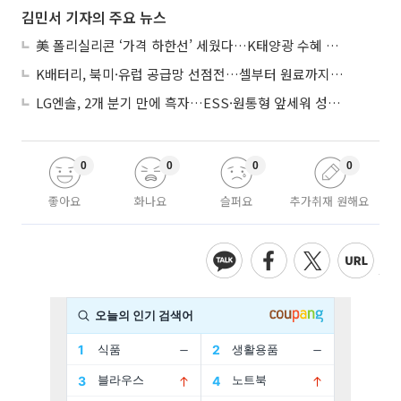
김민서 기자의 주요 뉴스
美 폴리실리콘 ‘가격 하한선’ 세웠다…K태양광 수혜 기대
K배터리, 북미·유럽 공급망 선점전…셀부터 원료까지 현지화
LG엔솔, 2개 분기 만에 흑자…ESS·원통형 앞세워 성장 가속
0
0
0
0
좋아요
화나요
슬퍼요
추가취재 원해요