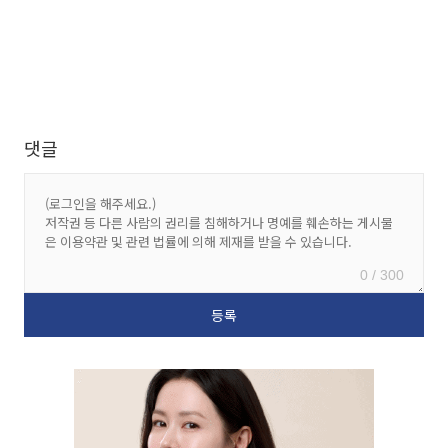
댓글
0 / 300