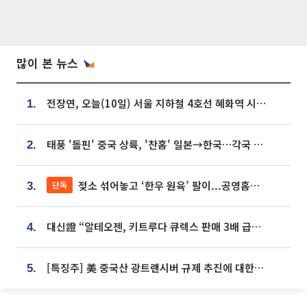
많이 본 뉴스
전장연, 오늘(10일) 서울 지하철 4호선 혜화역 시위…1호선 용산역 무정차
1.
태풍 '돌핀' 중국 상륙, '찬홈' 일본→한국…각국 기상청 예상 경로는?
2.
젖소 섞어놓고 ‘한우 원육’ 팔이...공영홈쇼핑 표기·검증 구멍
단독
3.
대신證 “알테오젠, 키트루다 큐렉스 판매 3배 급증…목표가 41만원 상향”
4.
[특징주] 美 중국산 광트랜시버 규제 추진에 대한광통신 등 광통신株 강세
5.