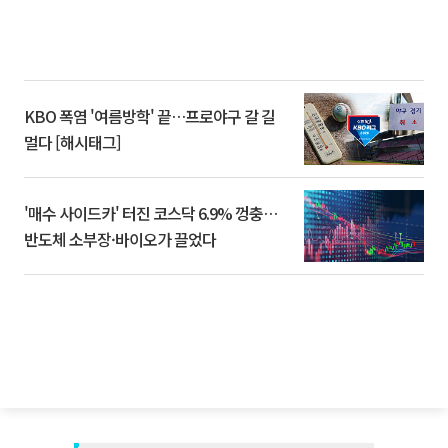
KBO 폭염 '여름방학' 끝…프로야구 갈 길
멀다 [해시태그]
'매수 사이드카' 터진 코스닥 6.9% 껑충…
반도체 소부장·바이오가 끌었다