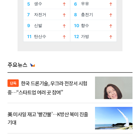
주요뉴스
한국 드론기술, 우크라 전장서 시험
단독
중…“스타트업 여러 곳 참여”
美 미사일 재고 ‘빨간불’…K방산 북미 진출
기대