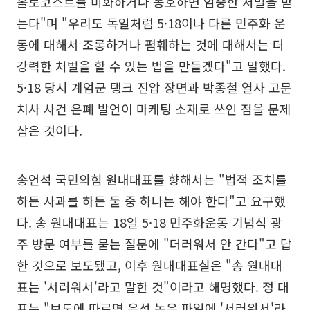
홀로코스트를 미화하거나 옹호하면 엄중한 처벌을 받
는다"며 "우리도 독일처럼 5·18이나 다른 민주화 운
동에 대해서 조롱하거나 폄훼하는 것에 대해서는 더
강력한 처벌을 할 수 있는 법을 만들겠다"고 말했다.
5·18 당시 계엄군 탱크 진압 장면과 박종철 열사 고문
치사 사건 은폐 발언이 마케팅 소재로 쓰인 점을 문제
삼은 것이다.
송언석 국민의힘 원내대표를 향해서는 "법적 조치를
하든 사과를 하든 둘 중 하나는 해야 한다"고 요구했
다. 송 원내대표는 18일 5·18 민주화운동 기념식 광
주 방문 여부를 묻는 질문에 "더러워서 안 간다"고 답
한 것으로 보도됐고, 이후 원내대표실은 "송 원내대
표는 '서러워서'라고 말한 것"이라고 해명했다. 정 대
표는 "보도에 따르면 음성 녹음 파일에 '서러워서'라