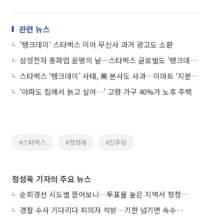
관련 뉴스
'탱크데이' 스타벅스 이어 무신사 과거 광고도 소환
삼성전자 총파업 운명의 날⋯스타벅스 글로벌도 '탱크데이' 사과 外
스타벅스 ‘탱크데이’ 사태, 美 본사도 사과…이마트 ‘지분 계약’ 흔들리나
‘아파도 집에서 늙고 싶어…’ 고령 가구 40%가 노후 주택
#스타벅스
#정청래
#민주당
정성욱 기자의 주요 뉴스
순회경선 시도별 뜯어보니…투표율 높은 지역서 정청래 강세
경찰 수사 기다리다 피의자 석방…기한 넘기면 속수무책