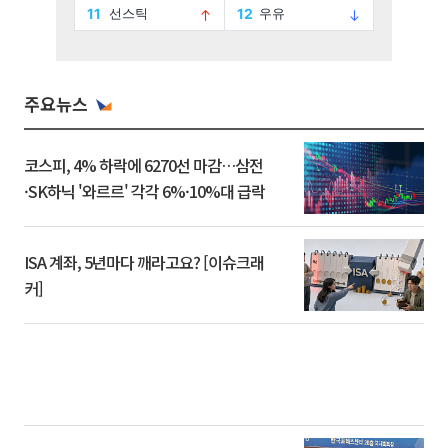
주요뉴스
코스피, 4% 하락에 6270선 마감…삼전
·SK하닉 '와르르' 각각 6%·10%대 급락
ISA 계좌, 5년마다 깨라고요? [이슈크래
커]