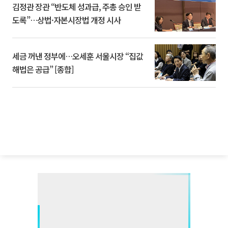
김정관 장관 “반도체 성과급, 주총 승인 받
도록”…상법·자본시장법 개정 시사
세금 꺼낸 정부에…오세훈 서울시장 “집값
해법은 공급” [종합]