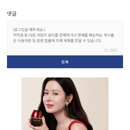
댓글
0 / 300