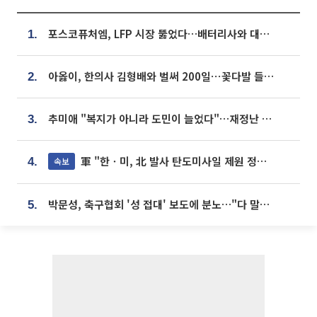
포스코퓨처엠, LFP 시장 뚫었다…배터리사와 대규모 장기 공급 합의
1.
아옳이, 한의사 김형배와 벌써 200일⋯꽃다발 들고 "프러포즈 아냐"
2.
추미애 "복지가 아니라 도민이 늘었다"…재정난 책임론 정면돌파
3.
軍 "한ㆍ미, 北 발사 탄도미사일 제원 정밀분석 중"
속보
4.
박문성, 축구협회 '성 접대' 보도에 분노…"다 말아먹으려고 작정했나"
5.