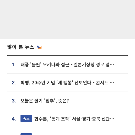
많이 본 뉴스
태풍 '돌핀' 오키나와 접근…일본기상청 경로 업데이트
1.
빅뱅, 20주년 기념 '새 뱅봉' 선보인다⋯콘서트 앞두고 팝업 개최
2.
오늘은 절기 '입추', 뜻은?
3.
합수본, '통계 조작' 서울·경기·충북 선관위 등 추가 압수수색
속보
4.