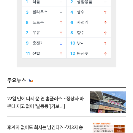
주요뉴스
22일 만에 다시 문 연 홈플러스…정상화 바
쁜데 재고 없어 ‘발동동’[가보니]
후계자 없어도 회사는 남긴다?…‘제3자 승