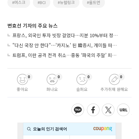
#머스크
#BCI
#뉴럴링크
#올트먼
변효선 기자의 주요 뉴스
프랑스, 외국인 투자 빗장 걸었다⋯지분 10%부터 정부가 승인
"다신 국장 안 한다"⋯'카지노' 된 韓증시, 개미들 떠난다
트럼프, 이란 공격 전격 취소…중동 ‘파국의 주말’ 피했다
0
0
0
0
좋아요
화나요
슬퍼요
추가취재 원해요