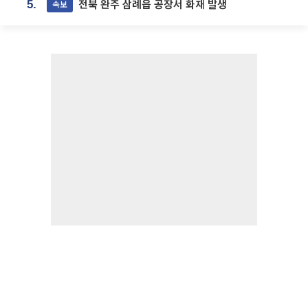
전북 완주 삼례읍 공장서 화재 발생
속보
5.