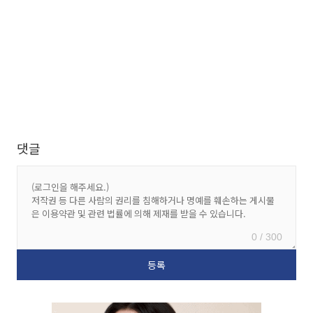
댓글
0 / 300