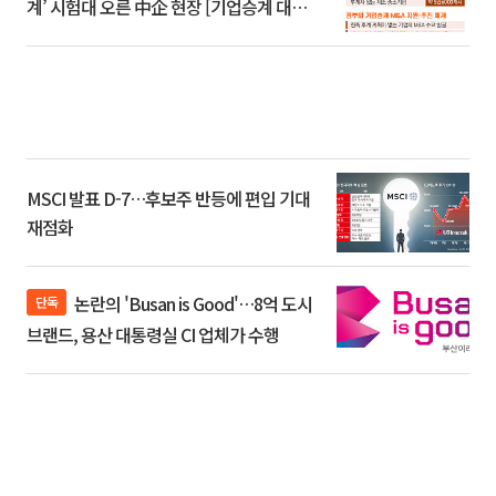
계’ 시험대 오른 中企 현장 [기업승계 대전
환]
MSCI 발표 D-7…후보주 반등에 편입 기대
재점화
논란의 'Busan is Good'…8억 도시
단독
브랜드, 용산 대통령실 CI 업체가 수행