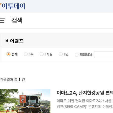
검색
전체
1주
1개월
1년
직접입력
검색결과 총
1
건
이마트24, 난지한강공원 편의
이마트 계열 편의점 이마트24가 서울 마
캠프(BEER CAMP)’ 콘셉트의 이색점포 2개점을 열었다. 17
점은 한강 즐기기에 특화된 체류형 편의점