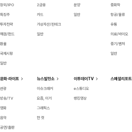
장외/IPO
2금융
분양
중화학
특징주
카드
일반
항공/물류
투자전략
가상자산/핀테크
유통
채권/펀드
일반
의료/바이오
환율
중기/벤처
국제시황
일반
일반
문화·라이프
뉴스발전소
이투데이TV
스페셜리포트
관광
이슈크래커
e스튜디오
방송/TV
요즘, 이거
랭킹영상
영화
그래픽스
음악
한 컷
공연/출판