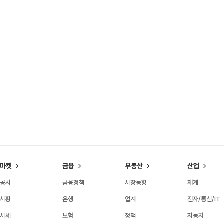
마켓
금융
부동산
산업
공시
금융정책
시장동향
재계
시황
은행
업계
전자/통신/IT
시세
보험
정책
자동차