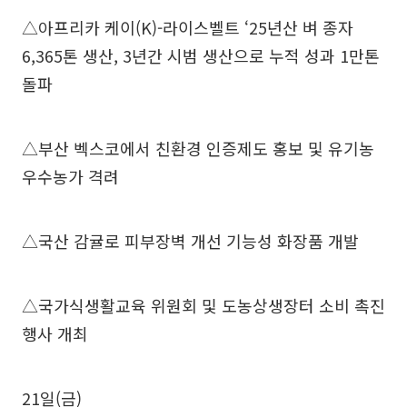
△아프리카 케이(K)-라이스벨트 ‘25년산 벼 종자
6,365톤 생산, 3년간 시범 생산으로 누적 성과 1만톤
돌파
△부산 벡스코에서 친환경 인증제도 홍보 및 유기농
우수농가 격려
△국산 감귤로 피부장벽 개선 기능성 화장품 개발
△국가식생활교육 위원회 및 도농상생장터 소비 촉진
행사 개최
21일(금)