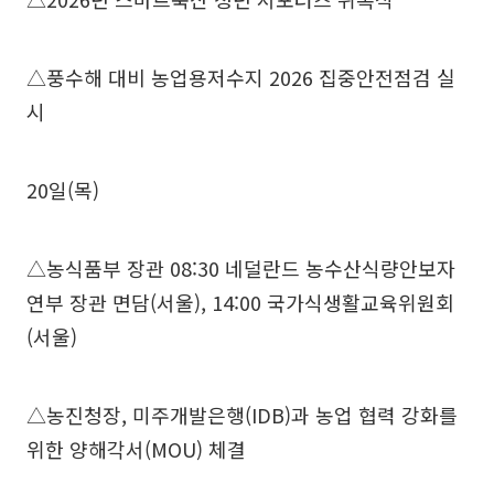
△풍수해 대비 농업용저수지 2026 집중안전점검 실
시
20일(목)
△농식품부 장관 08:30 네덜란드 농수산식량안보자
연부 장관 면담(서울), 14:00 국가식생활교육위원회
(서울)
△농진청장, 미주개발은행(IDB)과 농업 협력 강화를
위한 양해각서(MOU) 체결