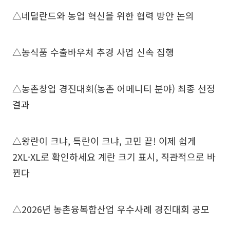
△네덜란드와 농업 혁신을 위한 협력 방안 논의
△농식품 수출바우처 추경 사업 신속 집행
△농촌창업 경진대회(농촌 어메니티 분야) 최종 선정
결과
△왕란이 크냐, 특란이 크냐, 고민 끝! 이제 쉽게
2XL·XL로 확인하세요 계란 크기 표시, 직관적으로 바
뀐다
△2026년 농촌융복합산업 우수사례 경진대회 공모