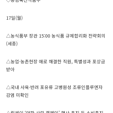
17일(월)
△농식품부 장관 15:00 농식품 규제합리화 전략회의
(세종)
△농업·농촌현장 애로 해결한 직원, 특별성과 포상금
받아
△국내 사육·반려 포유류 고병원성 조류인플루엔자
감염 미확인
△릴레이 ‘양파 사랑 캠페인’ 행사 추진 등 소비촉진