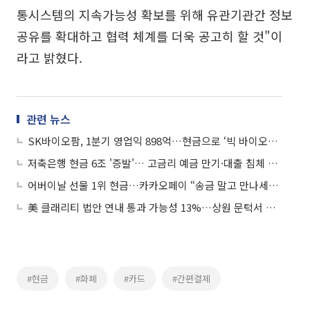
통시스템의 지속가능성 확보를 위해 유관기관간 정보
공유를 확대하고 협력 체계를 더욱 공고히 할 것"이
라고 밝혔다.
관련 뉴스
SK바이오팜, 1분기 영업익 898억…현금으로 ‘빅 바이오텍’ 시동
저축은행 현금 6조 '증발'… 고금리 예금 만기·대출 침체 직격탄
어버이날 선물 1위 현금…카카오페이 “송금 말고 만나세요”
美 클래리티 법안 연내 통과 가능성 13%…상원 문턱서 제동
#현금
#화폐
#카드
#간편결제