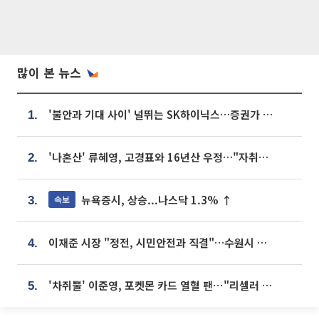
많이 본 뉴스
'불안과 기대 사이' 널뛰는 SK하이닉스…증권가 "HBM4·LTA 기반 펀터멘털 견고"
1.
'나혼산' 류혜영, 고경표와 16년산 우정…"자취방서 부모님과 마주쳐"
2.
뉴욕증시, 상승...나스닥 1.3% ↑
속보
3.
이재준 시장 "정전, 시민안전과 직결"…수원시 비상대응체계 가동
4.
'차쥐뿔' 이준영, 포켓몬 카드 열혈 팬⋯"리셀러 처단할 것"
5.