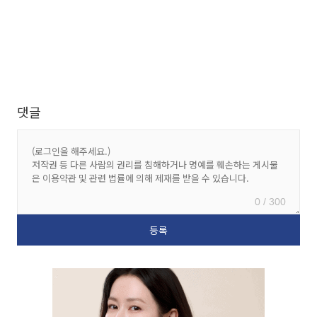
댓글
0 / 300