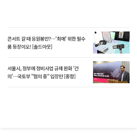
콘서트 갈 때 응원봉만?⋯'최애' 위한 필수
품 등장이오! [솔드아웃]
서울시, 정부에 정비사업 규제 완화 '건
의'⋯국토부 "협의 중" 입장만 [종합]