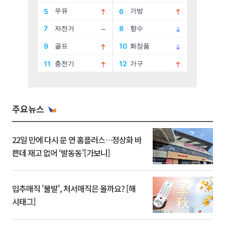
주요뉴스
22일 만에 다시 문 연 홈플러스…정상화 바
쁜데 재고 없어 ‘발동동’[가보니]
입추매직 '불발', 처서매직은 올까요? [해
시태그]