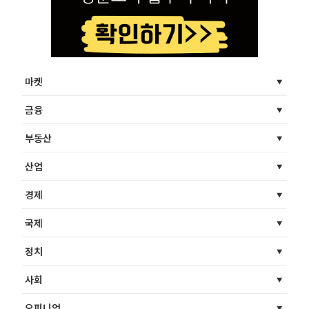
마켓
금융
부동산
산업
경제
국제
정치
사회
오피니언