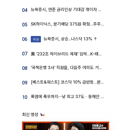
뉴욕증시, 연준 금리인상 기대감 꺾이자 상승...S&P500 사상 최고치 [종합]
04
SK하이닉스, 분기배당 375원 확정…주주환원책 9월로 앞당겨 발표
05
뉴욕증시, 상승...나스닥 1.3% ↑
06
속보
07
美 ‘232조 하이브리드 제재’ 임박…K-태양광, 불확실성 털고 날개 다나
'국책은행 3사' 직원들, 다음주 여의도 거리 나서는 까닭은
08
[베스트&워스트] 코스닥 10% 급반등…본느, 최대주주 변경 기대에 270% 폭등
09
폭염에 폭우까지⋯낮 최고 37도ㆍ동해안 강한 비 [날씨]
10
최신 영상