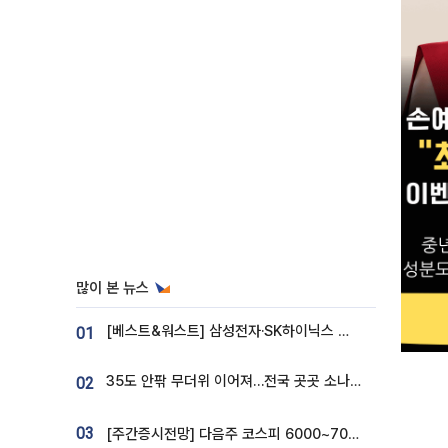
많이 본 뉴스
[베스트&워스트] 삼성전자·SK하이닉스 밀린 한 주…상상인증권은 85% 급등
01
35도 안팎 무더위 이어져…전국 곳곳 소나기 [오늘 날씨]
02
03
[주간증시전망] 다음주 코스피 6000~7000⋯“外人 수급은 정책이 변수”