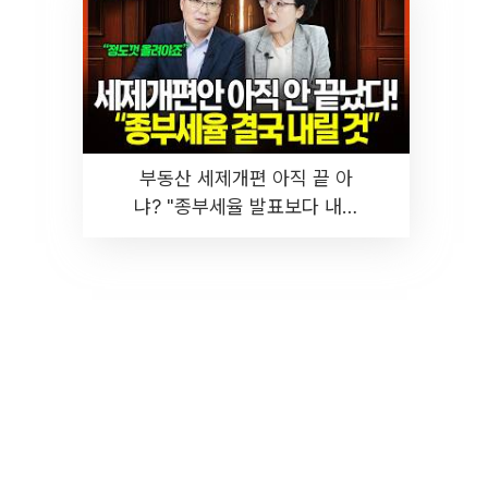
부동산 세제개편 아직 끝 아
냐? "종부세율 발표보다 내릴
것" 장기거주·양도세 전망 I 집
땅지성 I 김인만, 진미윤