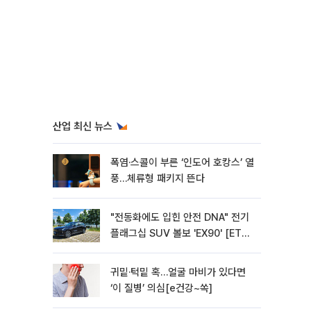
산업 최신 뉴스
폭염·스콜이 부른 ‘인도어 호캉스’ 열
풍…체류형 패키지 뜬다
"전동화에도 입힌 안전 DNA" 전기
플래그십 SUV 볼보 'EX90' [ET의
모빌리티]
귀밑·턱밑 혹…얼굴 마비가 있다면
‘이 질병’ 의심[e건강~쏙]