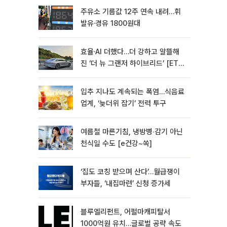
주유소 기름값 12주 연속 내려…휘
발유·경유 1800원대
효율·AI 더했다…더 강하고 알뜰해
진 ‘더 뉴 그랜저 하이브리드’ [ET의
모빌리티]
입추 지나도 계속되는 폭염…식음료
업계, ‘늦더위 잡기’ 전력 투구
여름철 마른기침, 냉방병‧감기 아닌
천식일 수도 [e건강~쏙]
‘집도 코칭 받으며 산다’…월급쟁이
부자들, ‘내집마련’ 신청 증가세
블루엘리펀트, 어펄마캐피탈서
1000억원 유치…글로벌 공략 속도