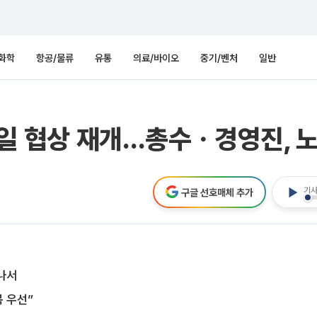
화학
항공/물류
유통
의료/바이오
중기/벤처
일반
18일 협상 재개…총수ㆍ경영진, 
기사
구글 선호매체 추가
나서
복 우선”