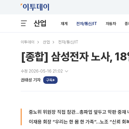
산업
재계
전자/통신/IT
자동차
중
이투데이
산업
전자/통신/IT
[종합] 삼성전자 노사, 
수정 2026-05-16 21:02
권태성 기자
구독
중노위 위원장 직접 참관…총파업 앞두고 막판 중재 
이재용 회장 “우리는 한 몸 한 가족”…노조 “신뢰 회