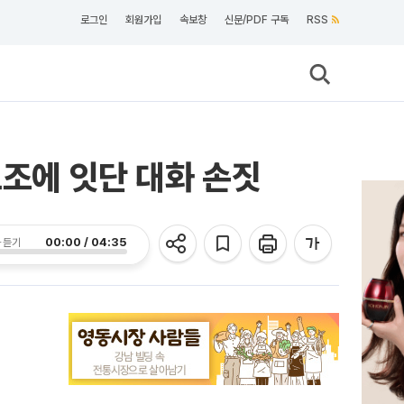
로그인
회원가입
속보창
신문/PDF 구독
RSS
노조에 잇단 대화 손짓
00:00 / 04:35
 듣기