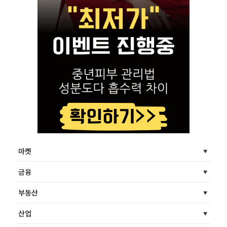
마켓
금융
부동산
산업