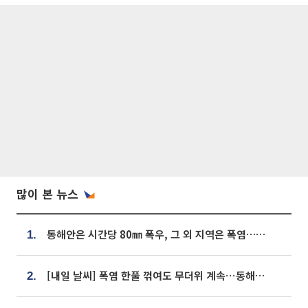
많이 본 뉴스
동해안은 시간당 80㎜ 폭우, 그 외 지역은 폭염…‘극과 극 날씨’
1.
[내일 날씨] 폭염 한풀 꺾여도 무더위 계속⋯동해안 이틀 연속 비
2.