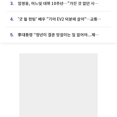
임영웅, 어느덧 데뷔 10주년⋯"가진 것 없던 시절, 내 앞엔 20명의 팬뿐"
3.
'굿 윌 헌팅' 배우 "기아 EV2 덕분에 살아"…교통사고 후 안전성 극찬
4.
李대통령 “청년이 결혼 망설이는 일 없어야...제도상 불이익 조사”
5.