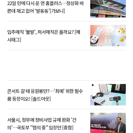
22일 만에 다시 문 연 홈플러스…정상화 바
쁜데 재고 없어 ‘발동동’[가보니]
입추매직 '불발', 처서매직은 올까요? [해
시태그]
콘서트 갈 때 응원봉만?⋯'최애' 위한 필수
품 등장이오! [솔드아웃]
서울시, 정부에 정비사업 규제 완화 '건
의'⋯국토부 "협의 중" 입장만 [종합]