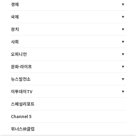
경제
국제
정치
사회
오피니언
문화·라이프
뉴스발전소
이투데이TV
스페셜리포트
Channel 5
위너스IR클럽