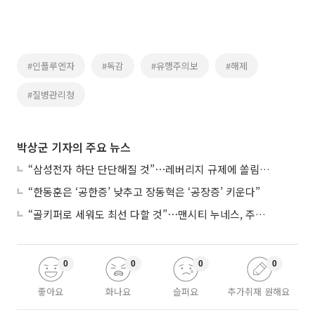
#인플루엔자
#독감
#유행주의보
#해제
#질병관리청
박상군 기자의 주요 뉴스
“삼성전자 하단 단단해질 것”⋯레버리지 규제에 쏠림 완화
“한동훈은 ‘공한증’ 낮추고 장동혁은 ‘공장증’ 키운다”
“골키퍼로 세워도 최선 다할 것”⋯맨시티 누네스, 주전 경쟁 각오
0
0
0
0
좋아요
화나요
슬퍼요
추가취재 원해요