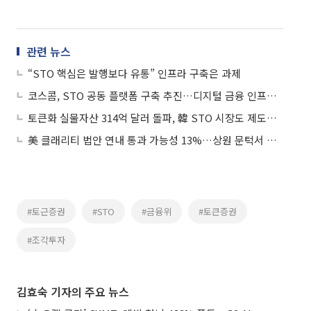
관련 뉴스
“STO 핵심은 발행보다 유통” 인프라 구축은 과제
코스콤, STO 공동 플랫폼 구축 추진…디지털 금융 인프라 강화
토큰화 실물자산 314억 달러 돌파, 韓 STO 시장도 제도화 속도
美 클래리티 법안 연내 통과 가능성 13%…상원 문턱서 제동
#토근증권
#STO
#금융위
#토큰증권
#조각투자
김효숙 기자의 주요 뉴스