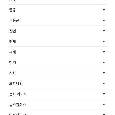
금융
부동산
산업
경제
국제
정치
사회
오피니언
문화·라이프
뉴스발전소
이투데이TV