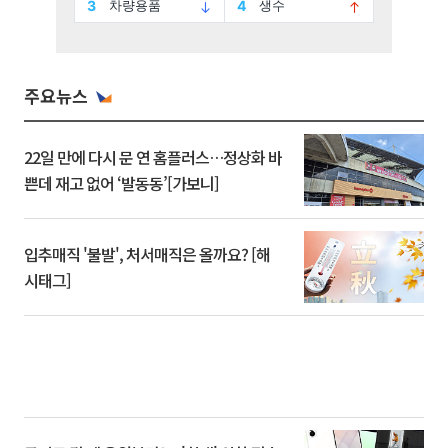
주요뉴스
22일 만에 다시 문 연 홈플러스…정상화 바
쁜데 재고 없어 ‘발동동’[가보니]
입추매직 '불발', 처서매직은 올까요? [해
시태그]