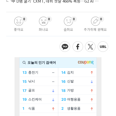
‘中 D램 굴기’ CXMT, 데뷔 첫날 466% 폭등…G2 AI 패권 ‘쩐의 전쟁’
0
0
0
0
좋아요
화나요
슬퍼요
추가취재 원해요