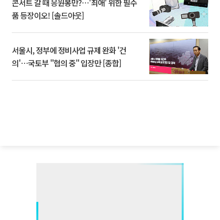
콘서트 갈 때 응원봉만?⋯'최애' 위한 필수
품 등장이오! [솔드아웃]
서울시, 정부에 정비사업 규제 완화 '건
의'⋯국토부 "협의 중" 입장만 [종합]