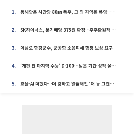
동해안은 시간당 80㎜ 폭우, 그 외 지역은 폭염…‘극과 극 날씨’
1.
SK하이닉스, 분기배당 375원 확정…주주환원책 9월로 앞당겨 발표
2.
이남오 함평군수, 군공항 소음피해 함평 보상 요구
3.
'개편 전 마지막 수능' D-100⋯남은 기간 성적 올릴 전략은
4.
효율·AI 더했다…더 강하고 알뜰해진 ‘더 뉴 그랜저 하이브리드’ [ET의 모빌리티]
5.