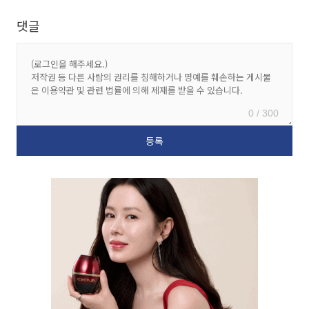
댓글
0 / 300