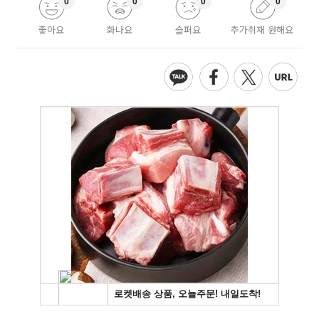
0
0
0
0
좋아요
화나요
슬퍼요
추가취재 원해요