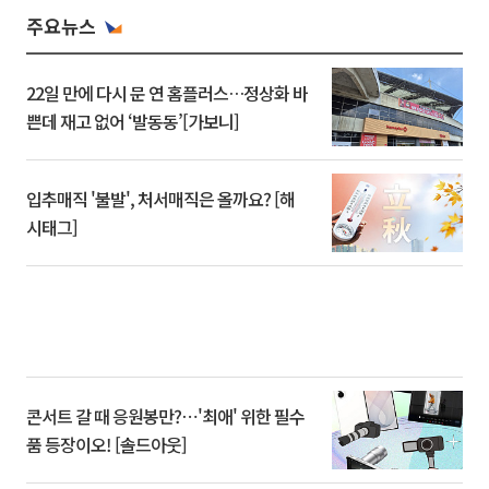
주요뉴스
22일 만에 다시 문 연 홈플러스…정상화 바
쁜데 재고 없어 ‘발동동’[가보니]
입추매직 '불발', 처서매직은 올까요? [해
시태그]
콘서트 갈 때 응원봉만?⋯'최애' 위한 필수
품 등장이오! [솔드아웃]