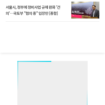
서울시, 정부에 정비사업 규제 완화 '건
의'⋯국토부 "협의 중" 입장만 [종합]