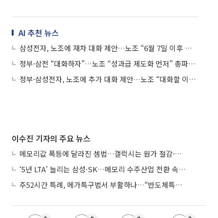
AI 추천 뉴스
삼성전자, 노조에 재차 대화 제안…노조 “6월 7일 이후 협의 의사”
정부·삼전 “대화하자”…노조 “성과급 제도화 먼저” 총파업 강행 방침
정부·삼성전자, 노조에 추가 대화 제안…노조 “대화할 이유 없어”
이수진 기자의 주요 뉴스
메모리값 폭등에 달라진 셈법…갤럭시는 원가 절감·아이폰은 서비스 확대
‘5년 LTA’ 늘리는 삼성·SK…메모리 수주산업 전환 속 다른 셈법
주52시간 특례, 메가특구법서 부활하나…“반도체특별법 담겨야”