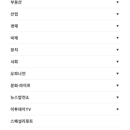
부동산
산업
경제
국제
정치
사회
오피니언
문화·라이프
뉴스발전소
이투데이TV
스페셜리포트