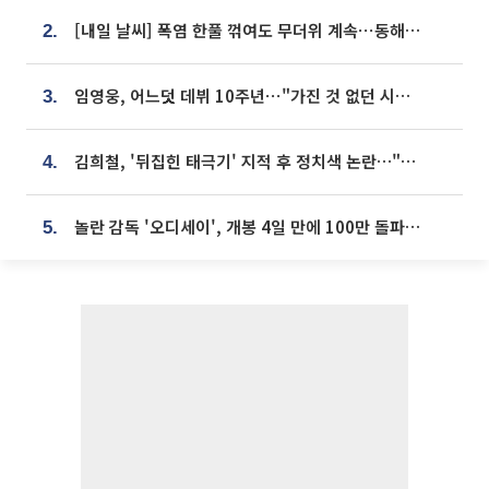
[내일 날씨] 폭염 한풀 꺾여도 무더위 계속⋯동해안 이틀 연속 비
2.
임영웅, 어느덧 데뷔 10주년⋯"가진 것 없던 시절, 내 앞엔 20명의 팬뿐"
3.
김희철, '뒤집힌 태극기' 지적 후 정치색 논란…"좌우 떠나 우리나라 국기"
4.
놀란 감독 '오디세이', 개봉 4일 만에 100만 돌파⋯'왕사남' 보다 빠르다
5.