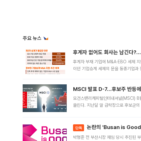
주요 뉴스
후계자 없어도 회사는 남긴다?…‘
후계자 부재 기업에 M&A·EBO 세제 
이던 기업승계 세제의 문을 동종기업과 
대신 M&A나 임직원 인수(EBO)를 통
늘
MSCI 발표 D-7…후보주 반등
모건스탠리캐피털인터내셔널(MSCI) 8
쏠린다. 지난달 말 급락장으로 후보군의
가능성과 지수 추종 자금 유입 기대가 
논란의 'Busan is Go
단독
박형준 전 부산시장 재임 당시 추진된 부산