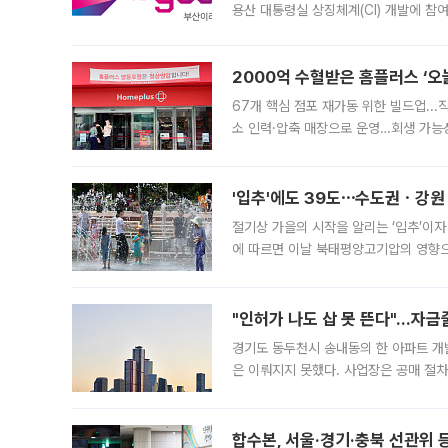
용산 대통령실 상징체계(CI) 개발에 참
도시브랜드 사업이 공개 이후 시민 공감
2000억 수혈받은 홈플러스 ‘오늘
67개 핵심 점포 재가동 위한 빌드업..
소 인력·압축 매장으로 운영…회생 가능성
영업을 시작한다. 핵심 점포 67개에는 
'입추'에도 39도⋯수도권ㆍ강원
절기상 가을의 시작을 알리는 ‘입추’이자
에 따르면 이날 북태평양고기압의 영향으
도, 낮 최고기온은 31~39도로, 전국
"인허가 나도 삽 못 뜬다"…자금
경기도 동두천시 송내동의 한 아파트 개
은 이뤄지지 못했다. 사업장은 공매 절차
3차 공매까지 진행됐으나 모두 유찰됐다.
후
합수본, 서울·경기·충북 선관위 등