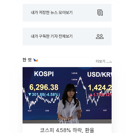
내가 저장한 뉴스 모아보기
내가 구독한 기자 전체보기
한 컷
코스피 4.58% 하락, 환율