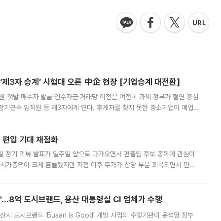
제3자 승계’ 시험대 오른 中企 현장 [기업승계 대전환]
지원 첫발 매수자 발굴·인수자금·거래망 이전은 여전히 과제 정부가 혈연 중심
장기근속 임직원 등 제3자에게 연다. 후계자를 찾지 못한 중소기업이 폐업
해 기술과 일자리를 남기도록 하겠다는 취지다. 다만 세금 감면만으로 거래를
에 편입 기대 재점화
월 정기 리뷰 발표가 일주일 앞으로 다가오면서 편출입 후보 종목에 관심이
 시가총액이 크게 흔들렸지만 저점 이후 주가가 상당 부분 회복되면서 편입
다시 부각되고 있다. 7일 금융투자업계에 따르면 MSCI는 한국시간으로 오는
od'…8억 도시브랜드, 용산 대통령실 CI 업체가 수행
시 도시브랜드 ‘Busan is Good’ 개발 사업의 수행기관이 윤석열 정부