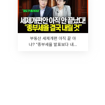
부동산 세제개편 아직 끝 아
냐? "종부세율 발표보다 내릴
것" 장기거주·양도세 전망 I 집
땅지성 I 김인만, 진미윤