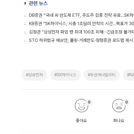
관련 뉴스
DB증권 “국내 AI 반도체 ETF, 주도주 집중 전략 유효…SK
KB증권 "SK하이닉스, 시총 1조달러 안착의 시간…목표가 3
김정관 "삼성전자 파업 땐 최대 100조 피해⋯긴급조정 불가피
STO 하위법규 예상안, 풀링·거래한도·정형증권 로드맵 제시
#삼성전자
#SK하이닉스
#두산에너빌리티
#N
0
0
좋아요
화나요