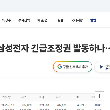
특징주
투자전략
채권/펀드
환율
국제시황
일반
 삼성전자 긴급조정권 발동하나⋯
기사
구글 선호매체 추가