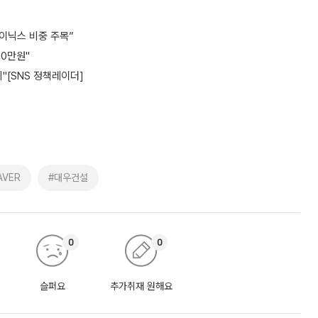
하이닉스 비중 주목”
00만원"
"[SNS 정책레이더]
AVER
#대우건설
0
0
슬퍼요
추가취재 원해요