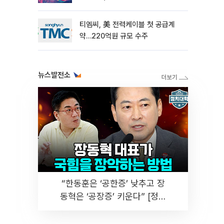
티엠씨, 美 전력케이블 첫 공급계
약…220억원 규모 수주
뉴스발전소
“한동훈은 ‘공한증’ 낮추고 장
동혁은 ‘공장증’ 키운다” [정치
대학]