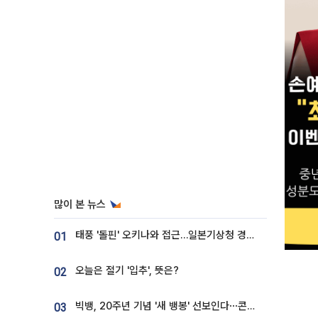
많이 본 뉴스
태풍 '돌핀' 오키나와 접근…일본기상청 경로 업데이트
01
오늘은 절기 '입추', 뜻은?
02
빅뱅, 20주년 기념 '새 뱅봉' 선보인다⋯콘서트 앞두고 팝업 개최
03