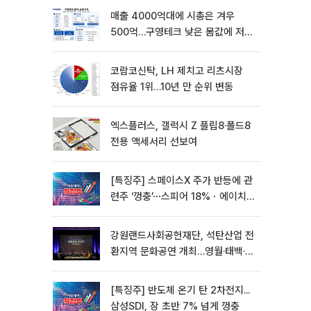
매출 4000억대에 시총은 겨우
500억…구영테크 낮은 몸값에 저가
승계 마무리
코람코신탁, LH 제치고 리츠시장
점유율 1위…10년 만 순위 변동
엑스플러스, 갤럭시 Z 플립8·폴드8
전용 액세서리 선보여
[특징주] 스페이스X 주가 반등에 관
련주 ‘껑충’⋯스피어 18%ㆍ에이치
브이엠 12%↑
강원랜드사회공헌재단, 석탄산업 전
환지역 문화공연 개최…영월·태백·삼
척서 3회
[특징주] 반도체 온기 탄 2차전지...
삼성SDI, 장 초반 7% 넘게 껑충