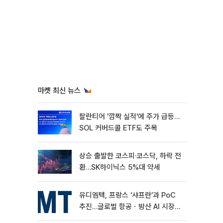
마켓 최신 뉴스
팔란티어 '깜짝 실적'에 주가 급등…
SOL 커버드콜 ETF도 주목
상승 출발한 코스피·코스닥, 하락 전
환…SK하이닉스 5%대 약세
유디엠텍, 프랑스 ‘샤프란’과 PoC
추진…글로벌 항공ㆍ방산 AI 시장
공략