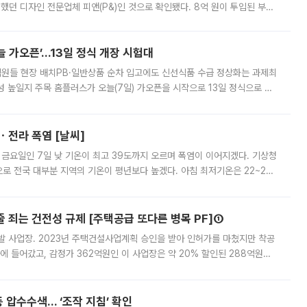
여했던 디자인 전문업체 피앤(P&)인 것으로 확인됐다. 8억 원이 투입된 부산
 부족과 디자인 정체성 논란에 휩싸였던 만큼, 사업 선정 과정과 결과물에
 가오픈’...13일 정식 개장 시험대
.직원들 현장 배치PB·일반상품 순차 입고에도 신선식품 수급 정상화는 과제최
 높일지 주목 홈플러스가 오늘(7일) 가오픈을 시작으로 13일 정식으로 재
직원들이 현장 배치되고, PB 상품과 함께 일반 상품 납품도 순차적으로 진행
ㆍ전라 폭염 [날씨]
 금요일인 7일 낮 기온이 최고 39도까지 오르며 폭염이 이어지겠다. 기상청
로 전국 대부분 지역의 기온이 평년보다 높겠다. 아침 최저기온은 22~27
 대부분 지역에 폭염특보가 발효된 가운데 최고체감온도는 35도 안팎까지 올라
줄 죄는 건전성 규제 [주택공급 또다른 병목 PF]①
발 사업장. 2023년 주택건설사업계획 승인을 받아 인허가를 마쳤지만 착공
에 들어갔고, 감정가 362억원인 이 사업장은 약 20% 할인된 288억원에
 현재는 4차 공매를 위한 조건 협의가 진행 중이다. 수도권의 주요 주거 배
 압수수색… ‘조작 지침’ 확인