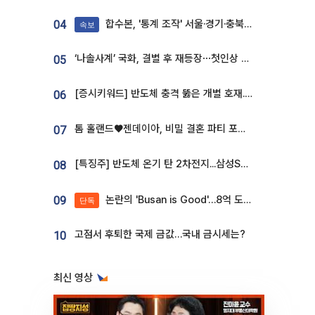
합수본, '통계 조작' 서울·경기·충북 선관위 등 추가 압수수색
04
속보
‘나솔사계’ 국화, 결별 후 재등장⋯첫인상 투표 휩쓸고 ‘인기녀’ 등극
05
[증시키워드] 반도체 충격 뚫은 개별 호재...포스코퓨처엠·에코프로·한화솔루션 '눈길'
06
톰 홀랜드♥젠데이아, 비밀 결혼 파티 포착⋯호텔 대관비만 9억
07
[특징주] 반도체 온기 탄 2차전지...삼성SDI, 장 초반 7% 넘게 껑충
08
논란의 'Busan is Good'…8억 도시브랜드, 용산 대통령실 CI 업체가 수행
09
단독
고점서 후퇴한 국제 금값…국내 금시세는?
10
최신 영상