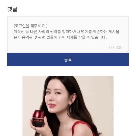
댓글
0 / 300