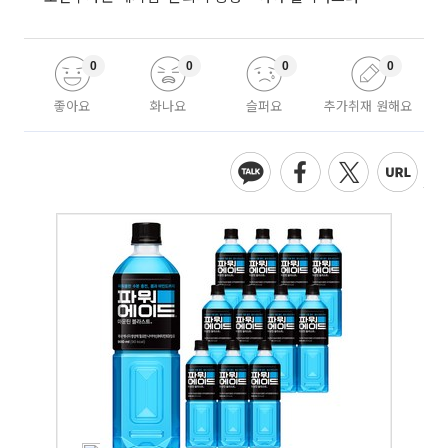
0
0
0
0
좋아요
화나요
슬퍼요
추가취재 원해요