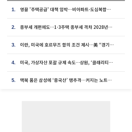
영끌 '주택공급' 대책 임박⋯비아파트·도심복합까지 총동원
1.
종부세 개편에도…1·3주택 종부세 격차 2028년부터 확대
2.
이란, 미국에 호르무즈 합의 조건 제시…美 “경기 아직 안 끝나” [종합]
3.
미국, 가상자산 포괄 규제 속도…상원, ‘클래리티법’ 9월 절차투표 추진
4.
맥북 품은 삼성에 ‘중국산’ 맹추격⋯커지는 노트북 OLED 시장
5.