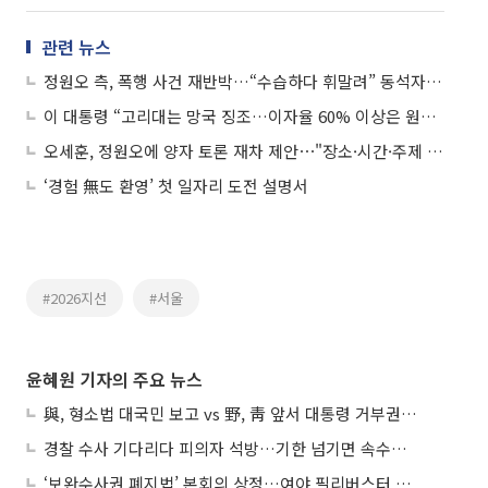
관련 뉴스
정원오 측, 폭행 사건 재반박…“수습하다 휘말려” 동석자 주장 공개
이 대통령 “고리대는 망국 징조…이자율 60% 이상은 원금도 무효”
오세훈, 정원오에 양자 토론 재차 제안⋯"장소·시간·주제 상관없이 응하겠다"
‘경험 無도 환영’ 첫 일자리 도전 설명서
#2026지선
#서울
윤혜원 기자의 주요 뉴스
與, 형소법 대국민 보고 vs 野, 靑 앞서 대통령 거부권 촉구
경찰 수사 기다리다 피의자 석방…기한 넘기면 속수무책
‘보완수사권 폐지법’ 본회의 상정…여야 필리버스터 대치