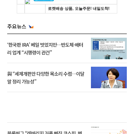
주요뉴스
‘한국판 IRA’ 베일 벗었지만…반도체·배터
리 업계 “시행령이 관건”
與 “세제개편안 다양한 목소리 수렴…이달
말 정리 가능성”
블룸버그 “레버리지 거품 빠진 코스피, 변