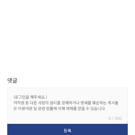
댓글
0 / 300