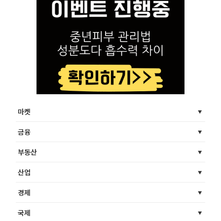
마켓
금융
부동산
산업
경제
국제