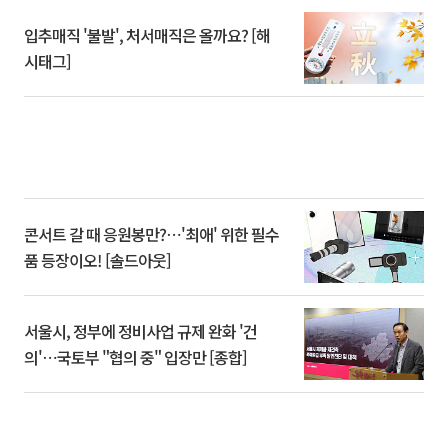
입추매직 '불발', 처서매직은 올까요? [해
시태그]
콘서트 갈 때 응원봉만?⋯'최애' 위한 필수
품 등장이오! [솔드아웃]
서울시, 정부에 정비사업 규제 완화 '건
의'⋯국토부 "협의 중" 입장만 [종합]