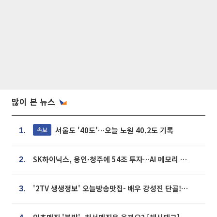
많이 본 뉴스
서울도 '40도'…오늘 노원 40.2도 기록
속보
1.
SK하이닉스, 용인·청주에 54조 투자…AI 메모리 생산기지 키운다
2.
'2TV 생생정보' 오늘방송맛집- 배우 강성진 단골! 쌀국수ㆍ푸팟퐁 커리 맛집 '블○○○'
3.