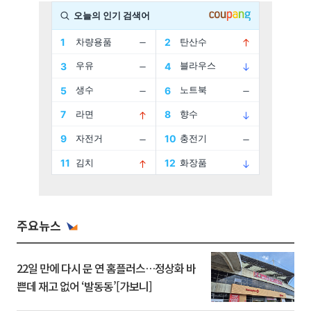
주요뉴스
22일 만에 다시 문 연 홈플러스…정상화 바
쁜데 재고 없어 ‘발동동’[가보니]