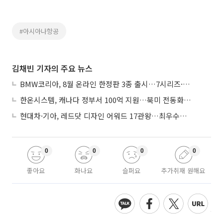
#아시아나항공
김채빈 기자의 주요 뉴스
BMW코리아, 8월 온라인 한정판 3종 출시…7시리즈·X7·M340i 투어링
한온시스템, 캐나다 정부서 100억 지원…북미 전동화 시장 가속
현대차·기아, 레드닷 디자인 어워드 17관왕…최우수상 2개 수상
0
0
0
0
좋아요
화나요
슬퍼요
추가취재 원해요