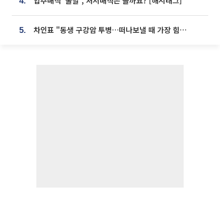
입추매직 '불발', 처서매직은 올까요? [해시태그]
4.
차인표 "동생 구강암 투병…떠나보낼 때 가장 힘들었다”
5.