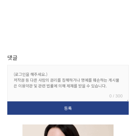
댓글
0 / 300