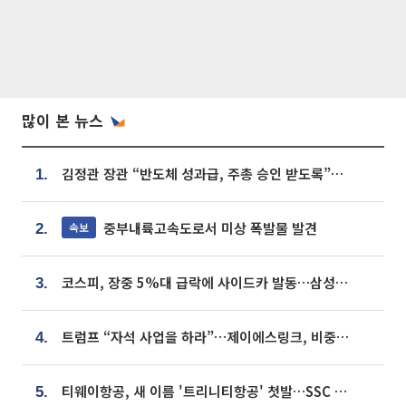
많이 본 뉴스
김정관 장관 “반도체 성과급, 주총 승인 받도록”…상법·자본시장법 개정 시사
1.
중부내륙고속도로서 미상 폭발물 발견
속보
2.
코스피, 장중 5%대 급락에 사이드카 발동…삼성·SK 동반 폭락
3.
트럼프 “자석 사업을 하라”…제이에스링크, 비중국 영구자석 공급망 구축 속도
4.
티웨이항공, 새 이름 '트리니티항공' 첫발…SSC 전략 본격화
5.