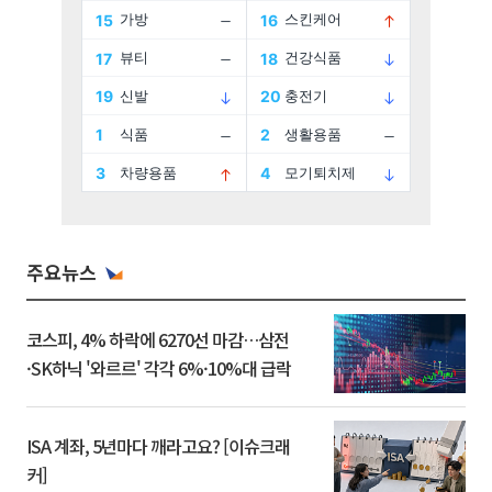
주요뉴스
코스피, 4% 하락에 6270선 마감…삼전
·SK하닉 '와르르' 각각 6%·10%대 급락
ISA 계좌, 5년마다 깨라고요? [이슈크래
커]