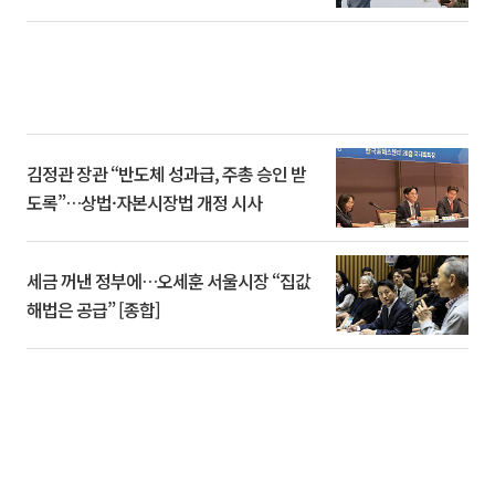
김정관 장관 “반도체 성과급, 주총 승인 받
도록”…상법·자본시장법 개정 시사
세금 꺼낸 정부에…오세훈 서울시장 “집값
해법은 공급” [종합]