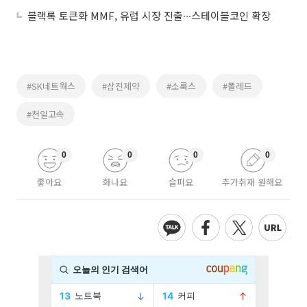
블랙록 토큰화 MMF, 유럽 시장 진출∙∙∙스테이블코인 확장
#SK네트웍스
#삼진제약
#소룩스
#폴레드
#천일고속
0
0
0
0
좋아요
화나요
슬퍼요
추가취재 원해요