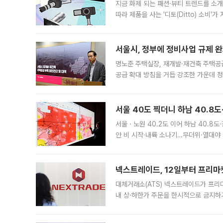
지금 화제 되는 패션·뷰티 트렌드를 소개
따라 제품을 사는 '디토(Ditto) 소비
어디일까요? 아이돌 콘서트 시작을 기다
서울시, 정부에 정비사업 규제 완화
명노준 주택실장, 재개발·재건축 주택공
공급 확대 방침을 거듭 강조한 가운데 정
면 반박하고 나섰다. 명노준 서울시 주택
서울 40도 찍더니 하남 40.8도
서울ㆍ노원 40.2도 이어 하남 40.8도
안 비 시작·내륙 소나기…무더위·열대야 
에서도 40도를 웃도는 기온이 관측됐다
의 극심한
넥스트레이드, 12일부터 프리마
대체거래소(ATS) 넥스트레이드가 프리
내 상·하한가 주문을 한시적으로 금지하
가 체결 사례와 관련해 설명자료를 내고