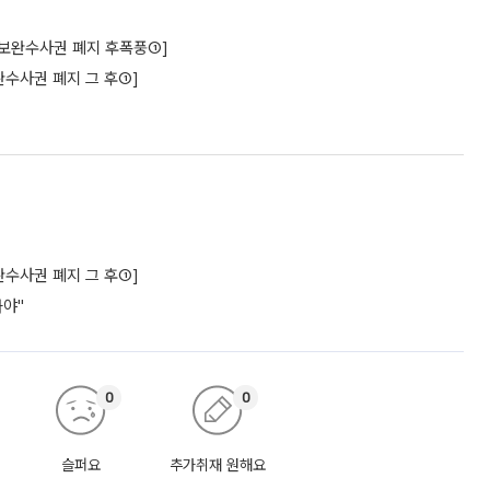
구[보완수사권 폐지 후폭풍①]
수사권 폐지 그 후①]
수사권 폐지 그 후①]
놔야"
0
0
슬퍼요
추가취재 원해요