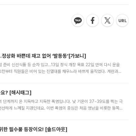
…정상화 바쁜데 재고 없어 ‘발동동’[가보니]
준비 신선식품 등 순차 입고…13일 정식 개장 목표 22일 만에 다시 문을
오전부터 직원들은 비어 있는 진열대를 채우느라 바쁘게 움직였다. 계란과
리를 잡기 시작했지만, 매장 곳곳엔 여전히 텅 빈 매대가 먼저 눈에 들어왔
까요? [해시태그]
’의 단계까지 온 지독하고 지독한 폭염입니다. 낮 기온이 37~39도를 찍는 극
 선선하게 느껴질 지경인데요. 이번 폭염의 중심은 처음 영남을 비롯한 동쪽
 북서풍이 산맥을 넘어 영남 쪽으로 내려오면서 뜨겁고 건조해졌는데요.
 위한 필수품 등장이오! [솔드아웃]