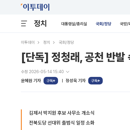
정치
대통령실/총리실
국회/정당
국방/
이투데이
정치
국회/정당
[단독] 정청래, 공천 반발
수정 2026-05-14 15:40
윤혜원 기자
정성욱 기자
구독
구독
김제서 박지원 후보 사무소 개소식
전북도당 선대위 출범식 일정 소화