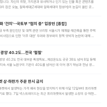
합니다. 자신의 취향, 가치관과 유사하거나 인기 있는 인물 혹은 콘텐츠를
'가 자리 잡은 오늘, 잘파세대(Z세대와 알파세대의 합성어)의 눈길이 쏠린 곳은
리는 공연장. 응원봉만큼이나 눈에 띄는 게 있습니다. 공연이 시작되기
 '건의'⋯국토부 "협의 중" 입장만 [종합]
급 부족 원인진단 및 대책 관련 브리핑 서울시가 재개발·재건축을 통한 주택
비사업으로 인한 '이주 대란' 우려와 정부와의 정책 엇박자 논란에 대해 정
실장은 2031년까지 31만 가구 착공 목표에 차질이 없다는 입장이나,
·광양 40.2도…전국 '펄펄'
·광양 40.2도 전국 대부분 폭염특보…체감온도도 곳곳 38도 넘어 8일 동해
지속 서울 노원구의 기온이 40도를 넘어선 데 이어 경기 하남과 전남 광양
. 전국 대부분 지역에 폭염특보가 내려진 가운데 곳곳에서 39~40도 안팎
켓 상·하한가 주문 한시 금지
마켓에서 발생하는 가격 왜곡 현상을 방지하기 위해 이달 12일부터 프리마켓
기로 했다. 7일 넥스트레이드는 최근 프리마켓에서 발생한 소량의 상·하한
, 주문 오류로 인한 가격 급등락을 최소화하기 위한 비상 대응방안을 발표