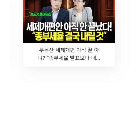
부동산 세제개편 아직 끝 아
냐? "종부세율 발표보다 내릴
것" 장기거주·양도세 전망 I 집
땅지성 I 김인만, 진미윤