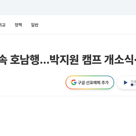
외교
정책
일반
 속 호남행…박지원 캠프 개소식·
기사
구글 선호매체 추가