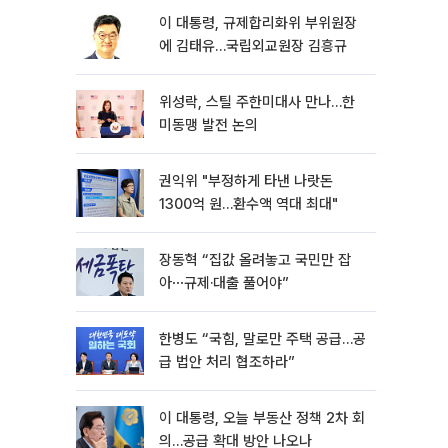
이 대통령, 규제합리화위 부위원장
에 김태유…국립외교원장 김흥규
위성락, 스틸 주한미대사 만나…한
미동맹 발전 논의
권익위 "부정하게 타낸 나랏돈
1300억 원…환수액 역대 최대"
장동혁 “집값 올려놓고 국민만 잡
아⋯규제·대출 풀어야”
한병도 “국힘, 말로만 주택 공급…공
급 법안 처리 협조하라”
이 대통령, 오늘 부동산 정책 2차 회
의…공급 확대 방안 나오나