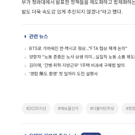
부가 청와대에서 발표한 정책들을 제도화하고 법제화하는 
발도 더욱 속도감 있게 추진되지 않겠나”라고 했다.
관련 뉴스
BTS로 가까워진 한·멕시코 정상…"FTA 협상 재개 논의"
양향자 “노동 존중은 노사 상생 의미…실질적 노동 소통 제도
김미애, ‘간병·취학·지방근무’ 1주택 비과세 구제법 발의
‘경험 無도 환영’ 첫 일자리 도전 설명서
#2026지선
#재보궐선거
#더불어민주당
#정