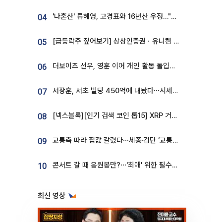
'나혼산' 류혜영, 고경표와 16년산 우정…"자취방서 부모님과 마주쳐"
04
[급등락주 짚어보기] 상상인증권ㆍ유니켐 2연속, 본느 6연속 ‘상한가’⋯M&A 훈풍 분 증시
05
더보이즈 선우, 영훈 이어 개인 활동 돌입⋯앳에어리어와 전속계약
06
서장훈, 서초 빌딩 450억에 내놨다⋯시세차익은
07
[넥스블록][인기 검색 코인 톱15] XRP 거래량 14억달러…ETHGas 급등·Bless 급락…고변동 알트 부각
08
교통축 따라 집값 갈렸다⋯세종·검단 ‘교통 프리미엄’ 뚜렷
09
콘서트 갈 때 응원봉만?⋯'최애' 위한 필수품 등장이오! [솔드아웃]
10
최신 영상