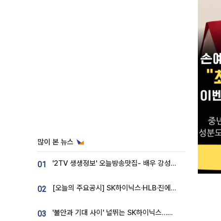
많이 본 뉴스
'2TV 생생정보' 오늘방송맛집- 배우 강성진 단골! 쌀국수ㆍ푸팟퐁 커리 맛집 '블○○○'
01
[오늘의 주요공시] SK하이닉스·HLB·진에어·포스코홀딩스·네이버·대우건설 등
02
'불안과 기대 사이' 널뛰는 SK하이닉스…증권가 "HBM4·LTA 기반 펀터멘털 견고"
03