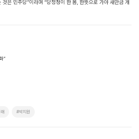
것은 민주당”이라며 “당정청이 한 몸, 한뜻으로 가야 새만금 개
화”
청래
#박지원