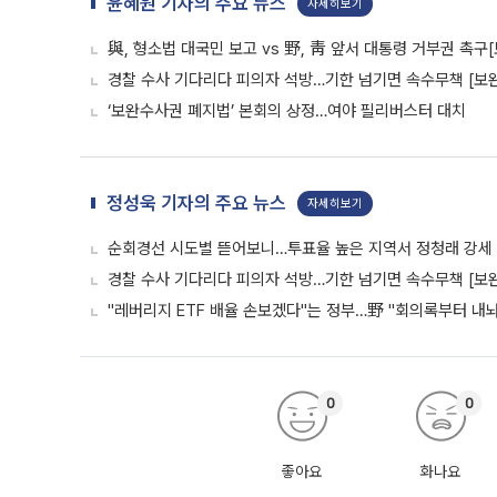
윤혜원 기자의 주요 뉴스
자세히보기
與, 형소법 대국민 보고 vs 野, 靑 앞서 대통령 거부권 촉
경찰 수사 기다리다 피의자 석방…기한 넘기면 속수무책 [보완
‘보완수사권 폐지법’ 본회의 상정…여야 필리버스터 대치
정성욱 기자의 주요 뉴스
자세히보기
순회경선 시도별 뜯어보니…투표율 높은 지역서 정청래 강세
경찰 수사 기다리다 피의자 석방…기한 넘기면 속수무책 [보완
"레버리지 ETF 배율 손보겠다"는 정부…野 "회의록부터 내
0
0
좋아요
화나요