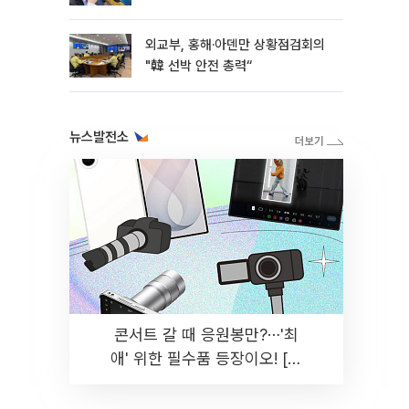
외교부, 홍해·아덴만 상황점검회의
"韓 선박 안전 총력“
뉴스발전소
콘서트 갈 때 응원봉만?⋯'최
애' 위한 필수품 등장이오! [솔
드아웃]