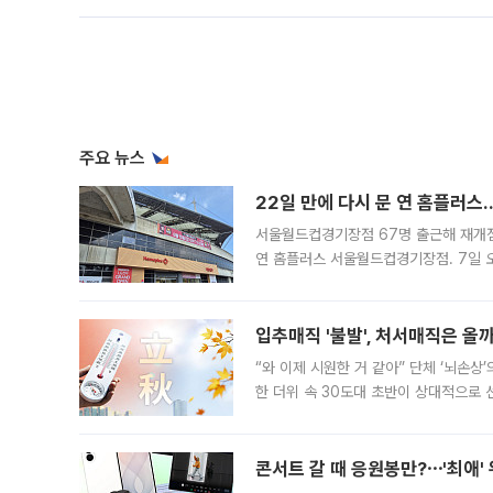
주요 뉴스
22일 만에 다시 문 연 홈플러스
서울월드컵경기장점 67명 출근해 재개점 
연 홈플러스 서울월드컵경기장점. 7일 
우유, 과일 같은 신선식품이 차근차근 자
입추매직 '불발', 처서매직은 올
“와 이제 시원한 거 같아” 단체 ‘뇌손상
한 더위 속 30도대 초반이 상대적으로
지역에 있었습니다. 7월 말에는 서풍과
콘서트 갈 때 응원봉만?⋯'최애'