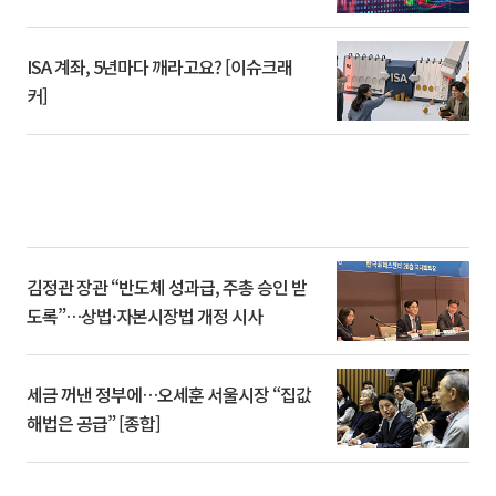
ISA 계좌, 5년마다 깨라고요? [이슈크래
커]
김정관 장관 “반도체 성과급, 주총 승인 받
도록”…상법·자본시장법 개정 시사
세금 꺼낸 정부에…오세훈 서울시장 “집값
해법은 공급” [종합]