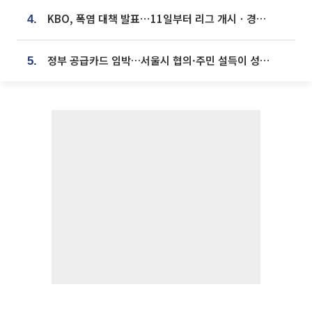
KBO, 폭염 대책 발표⋯11일부터 리그 개시ㆍ경기 오후 7시 시작
4.
정부 공급카드 임박…서울시 협의·주민 설득이 성패 가른다 [부동산 해법 전쟁]
5.