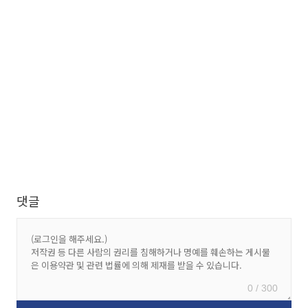
댓글
0 / 300