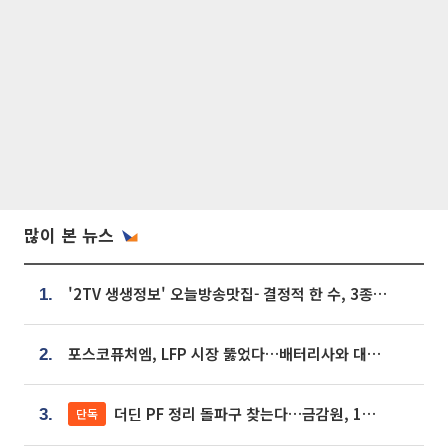
많이 본 뉴스
'2TV 생생정보' 오늘방송맛집- 결정적 한 수, 3종 메밀면! 메밀 소바 맛집 '의○○○○'
1.
포스코퓨처엠, LFP 시장 뚫었다…배터리사와 대규모 장기 공급 합의
2.
더딘 PF 정리 돌파구 찾는다…금감원, 1년 반 만에 매각설명회 재개
단독
3.