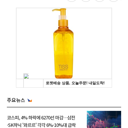
주요뉴스
코스피, 4% 하락에 6270선 마감…삼전
·SK하닉 '와르르' 각각 6%·10%대 급락