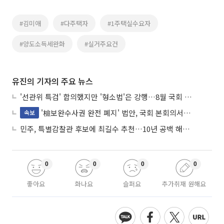
#김미애
#다주택자
#1주택실수요자
#양도소득세완화
#실거주요건
유진의 기자의 주요 뉴스
'선관위 특검' 합의했지만 '형소법'은 강행…8월 국회 '입법 2차전' 예고
'檢보완수사권 완전 폐지' 법안, 국회 본회의서 민주당 주도 통과
속보
민주, 특별감찰관 후보에 최길수 추천…10년 공백 해소 속도
0
0
0
0
좋아요
화나요
슬퍼요
추가취재 원해요