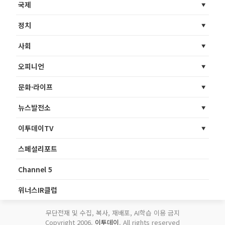
국제
정치
사회
오피니언
문화·라이프
뉴스발전소
이투데이TV
스페셜리포트
Channel 5
위너스IR클럽
무단전재 및 수집, 복사, 재배포, AI학습 이용 금지
Copyright 2006.
이투데이
. All rights reserved