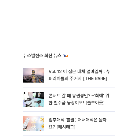
뉴스발전소 최신 뉴스
Vol. 12 이 집은 대체 얼마일까 : 슈
퍼리치들의 주거지 [THE RARE]
콘서트 갈 때 응원봉만?⋯'최애' 위
한 필수품 등장이오! [솔드아웃]
입추매직 '불발', 처서매직은 올까
요? [해시태그]