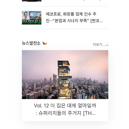
에코프로, 화장품 업체 인수 추
진⋯“본업과 시너지 부족” [찐코노
미]
뉴스발전소
Vol. 12 이 집은 대체 얼마일까
: 슈퍼리치들의 주거지 [THE
RARE]