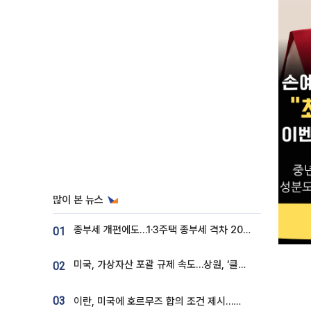
많이 본 뉴스
종부세 개편에도…1·3주택 종부세 격차 2028년부터 확대
01
미국, 가상자산 포괄 규제 속도…상원, ‘클래리티법’ 9월 절차투표 추진
02
03
이란, 미국에 호르무즈 합의 조건 제시…美 “경기 아직 안 끝나” [종합]