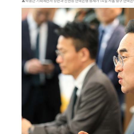
▲박홍근 기획예산처 장관과 신현송 한국은행 총재가 14일 서울 중구 한국은행에