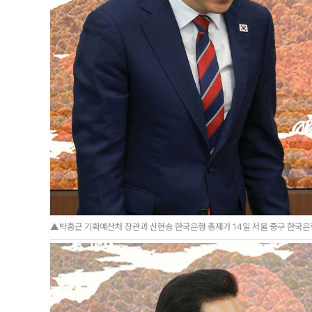
▲박홍근 기획예산처 장관과 신현송 한국은행 총재가 14일 서울 중구 한국은행에