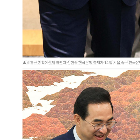
▲박홍근 기획예산처 장관과 신현송 한국은행 총재가 14일 서울 중구 한국은행에