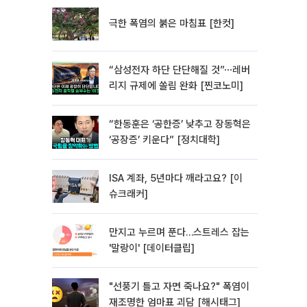
극한 폭염의 붉은 마침표 [한컷]
“삼성전자 하단 단단해질 것”⋯레버
리지 규제에 쏠림 완화 [찐코노미]
“한동훈은 ‘공한증’ 낮추고 장동혁은
‘공장증’ 키운다” [정치대학]
ISA 계좌, 5년마다 깨라고요? [이
슈크래커]
만지고 누르며 푼다…스트레스 잡는
'말랑이' [데이터클립]
"선풍기 틀고 자면 죽나요?" 폭염이
재조명한 엄마표 괴담 [해시태그]