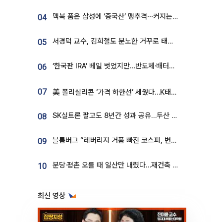
맥북 품은 삼성에 ‘중국산’ 맹추격⋯커지는 노트북 OLED 시장
04
서경덕 교수, 김희철도 분노한 거꾸로 태극기⋯"엉터리는 아냐, 아쉬울 뿐"
05
‘한국판 IRA’ 베일 벗었지만…반도체·배터리 업계 “시행령이 관건”
06
07
美 폴리실리콘 ‘가격 하한선’ 세웠다…K태양광 수혜 기대
SK실트론 팔고도 8년간 성과 공유…두산 인수대금 2.3조가 끝 아냐
08
블룸버그 “레버리지 거품 빠진 코스피, 변동성 최악 국면 지났을 가능성”
09
분당·평촌 오를 때 일산만 내렸다…재건축 기대감도 ‘무색’
10
최신 영상