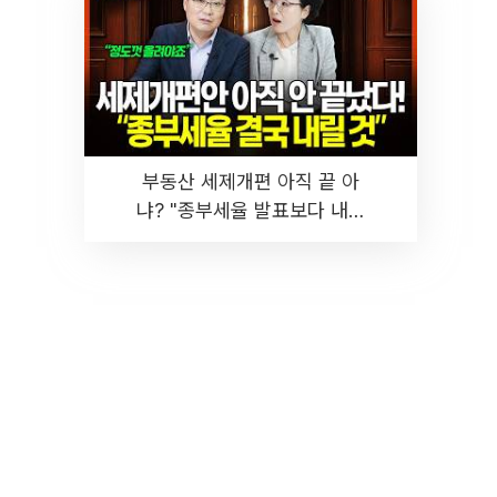
부동산 세제개편 아직 끝 아
냐? "종부세율 발표보다 내릴
것" 장기거주·양도세 전망 I 집
땅지성 I 김인만, 진미윤