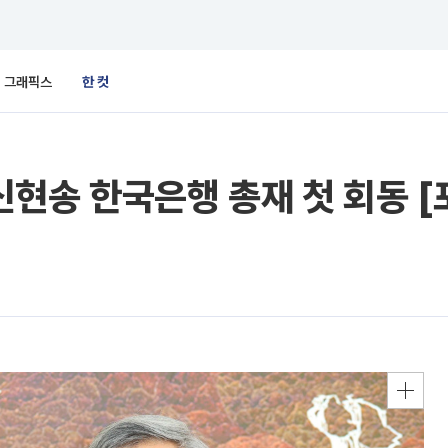
그래픽스
한 컷
현송 한국은행 총재 첫 회동 [