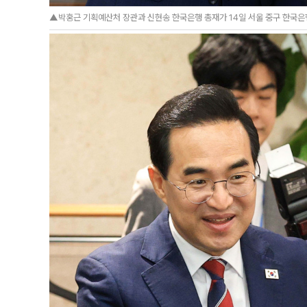
▲박홍근 기획예산처 장관과 신현송 한국은행 총재가 14일 서울 중구 한국은행에