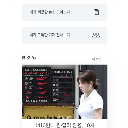
내가 저장한 뉴스 모아보기
내가 구독한 기자 전체보기
한 컷
1410원대 원·달러 환율, 10개