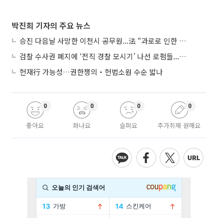
박진희 기자의 주요 뉴스
승진 다음날 사망한 이천시 공무원...法 “과로로 인한 순직”
검찰 수사권 폐지에 ‘전직 경찰 모시기’ 나선 로펌들...“경찰수사 대응 강화”
헌재行 가능성…권한쟁의‧헌법소원 수순 밟나
0
0
0
0
좋아요
화나요
슬퍼요
추가취재 원해요