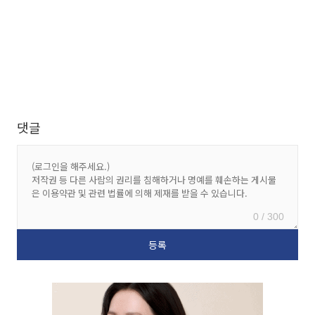
댓글
0 / 300