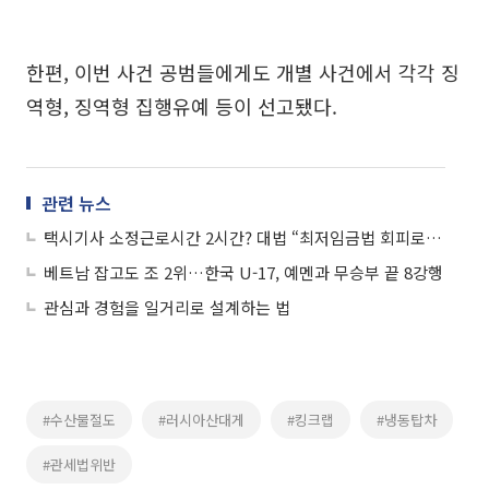
한편, 이번 사건 공범들에게도 개별 사건에서 각각 징
역형, 징역형 집행유예 등이 선고됐다.
관련 뉴스
택시기사 소정근로시간 2시간? 대법 “최저임금법 회피로 무효”
베트남 잡고도 조 2위…한국 U-17, 예멘과 무승부 끝 8강행
관심과 경험을 일거리로 설계하는 법
#수산물절도
#러시아산대게
#킹크랩
#냉동탑차
#관세법위반