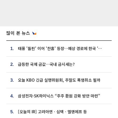
많이 본 뉴스
태풍 '돌핀' 이어 '찬홈' 등장…예상 경로에 한국 '한숨'
1.
급등한 국제 금값…국내 금시세는?
2.
오늘 KBO 긴급 실행위원회, 주말도 폭염취소 될까
3.
삼성전자·SK하이닉스 “주주 환원 강화 방안 마련”
4.
[오늘의 IR] 고려아연ㆍ심텍ㆍ엘앤에프 등
5.