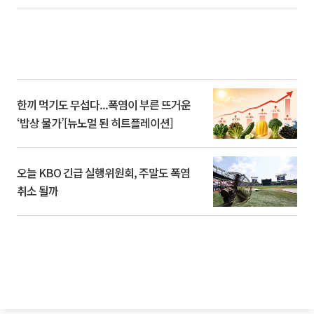
한끼 먹기도 무섭다...폭염이 부른 뜨거운
‘밥상 물가’[뉴노멀 된 히트플레이션]
오늘 KBO 긴급 실행위원회, 주말도 폭염
취소 될까