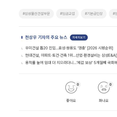
#삼성물산건설부문
#임금교섭
#기본급인상
#
천상우 기자의 주요 뉴스
자세히보기
우미건설 톱20 진입…효성·쌍용도 ‘껑충’ [2026 시평순위]
현대건설, 아파트·토건·건축 1위…산업·환경설비는 삼성E&A[
용적률 높여 임대 더 지으라더니…‘제값 보상’ 5개월째 국회
0
0
좋아요
화나요