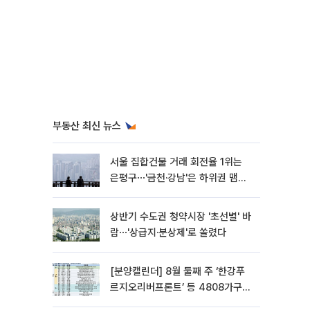
부동산 최신 뉴스
서울 집합건물 거래 회전율 1위는
은평구⋯'금천·강남'은 하위권 맴돌
아
상반기 수도권 청약시장 '초선별' 바
람⋯'상급지·분상제'로 쏠렸다
[분양캘린더] 8월 둘째 주 ‘한강푸
르지오리버프론트’ 등 4808가구
분양