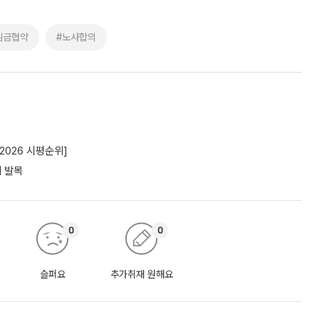
임금협약
#노사합의
2026 시평순위]
에 발목
0
0
슬퍼요
추가취재 원해요