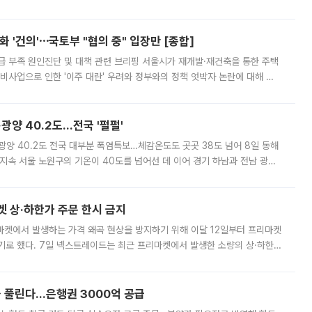
리는 공연장. 응원봉만큼이나 눈에 띄는 게 있습니다. 공연이 시작되기
 '건의'⋯국토부 "협의 중" 입장만 [종합]
급 부족 원인진단 및 대책 관련 브리핑 서울시가 재개발·재건축을 통한 주택
비사업으로 인한 '이주 대란' 우려와 정부와의 정책 엇박자 논란에 대해 정
실장은 2031년까지 31만 가구 착공 목표에 차질이 없다는 입장이나,
·광양 40.2도…전국 '펄펄'
·광양 40.2도 전국 대부분 폭염특보…체감온도도 곳곳 38도 넘어 8일 동해
지속 서울 노원구의 기온이 40도를 넘어선 데 이어 경기 하남과 전남 광양
. 전국 대부분 지역에 폭염특보가 내려진 가운데 곳곳에서 39~40도 안팎
켓 상·하한가 주문 한시 금지
마켓에서 발생하는 가격 왜곡 현상을 방지하기 위해 이달 12일부터 프리마켓
기로 했다. 7일 넥스트레이드는 최근 프리마켓에서 발생한 소량의 상·하한
, 주문 오류로 인한 가격 급등락을 최소화하기 위한 비상 대응방안을 발표
 풀린다…은행권 3000억 공급