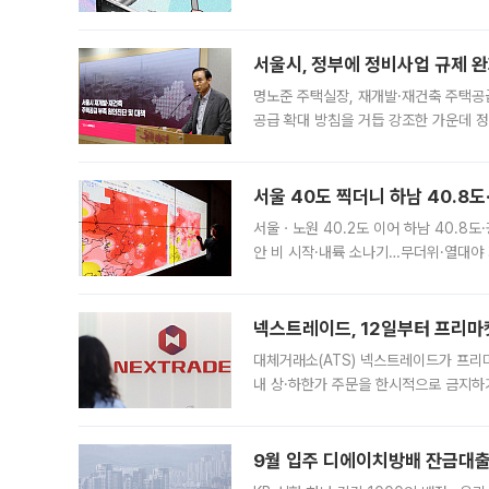
어디일까요? 아이돌 콘서트 시작을 기다
서울시, 정부에 정비사업 규제 완화
명노준 주택실장, 재개발·재건축 주택공
공급 확대 방침을 거듭 강조한 가운데 정
면 반박하고 나섰다. 명노준 서울시 주택
서울 40도 찍더니 하남 40.8도
서울ㆍ노원 40.2도 이어 하남 40.8도
안 비 시작·내륙 소나기…무더위·열대야 
에서도 40도를 웃도는 기온이 관측됐다
의 극심한
넥스트레이드, 12일부터 프리마
대체거래소(ATS) 넥스트레이드가 프리
내 상·하한가 주문을 한시적으로 금지하
가 체결 사례와 관련해 설명자료를 내고
9월 입주 디에이치방배 잔금대출