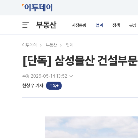
부동산
시장동향
업계
정책
분양
이투데이
부동산
업계
[단독] 삼성물산 건설부
수정 2026-05-14 13:52
천상우 기자
구독