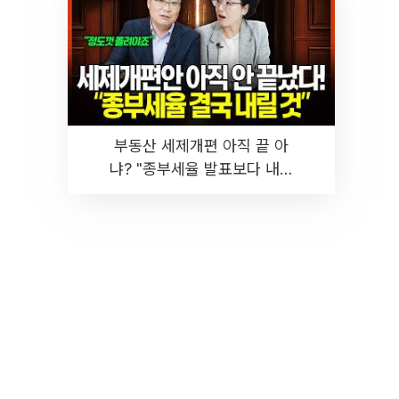
부동산 세제개편 아직 끝 아
냐? "종부세율 발표보다 내릴
것" 장기거주·양도세 전망 I 집
땅지성 I 김인만, 진미윤