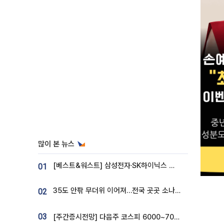
많이 본 뉴스
[베스트&워스트] 삼성전자·SK하이닉스 밀린 한 주…상상인증권은 85% 급등
01
35도 안팎 무더위 이어져…전국 곳곳 소나기 [오늘 날씨]
02
03
[주간증시전망] 다음주 코스피 6000~7000⋯“外人 수급은 정책이 변수”