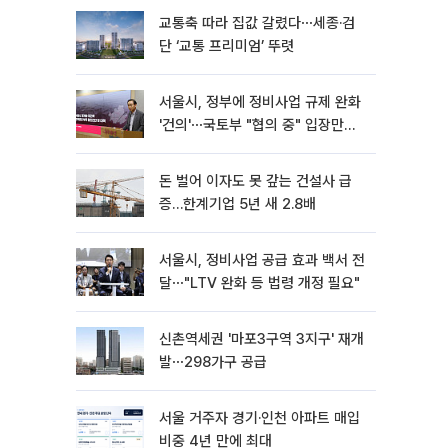
교통축 따라 집값 갈렸다⋯세종·검
단 ‘교통 프리미엄’ 뚜렷
서울시, 정부에 정비사업 규제 완화
'건의'⋯국토부 "협의 중" 입장만
[종합]
돈 벌어 이자도 못 갚는 건설사 급
증…한계기업 5년 새 2.8배
서울시, 정비사업 공급 효과 백서 전
달⋯"LTV 완화 등 법령 개정 필요"
신촌역세권 '마포3구역 3지구' 재개
발⋯298가구 공급
서울 거주자 경기·인천 아파트 매입
비중 4년 만에 최대