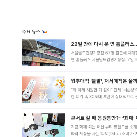
주요 뉴스
22일 만에 다시 문 연 홈플러스
서울월드컵경기장점 67명 출근해 재개점 
연 홈플러스 서울월드컵경기장점. 7일 
우유, 과일 같은 신선식품이 차근차근 자
입추매직 '불발', 처서매직은 올
“와 이제 시원한 거 같아” 단체 ‘뇌손상
한 더위 속 30도대 초반이 상대적으로
지역에 있었습니다. 7월 말에는 서풍과
콘서트 갈 때 응원봉만?⋯'최애'
지금 화제 되는 패션·뷰티 트렌드를 소개
따라 제품을 사는 '디토(Ditto) 소비