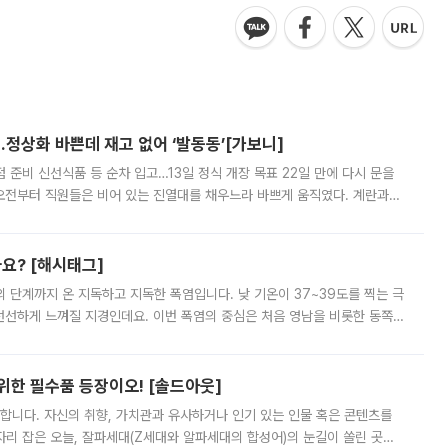
…정상화 바쁜데 재고 없어 ‘발동동’[가보니]
준비 신선식품 등 순차 입고…13일 정식 개장 목표 22일 만에 다시 문을
오전부터 직원들은 비어 있는 진열대를 채우느라 바쁘게 움직였다. 계란과
리를 잡기 시작했지만, 매장 곳곳엔 여전히 텅 빈 매대가 먼저 눈에 들어왔
까요? [해시태그]
’의 단계까지 온 지독하고 지독한 폭염입니다. 낮 기온이 37~39도를 찍는 극
 선선하게 느껴질 지경인데요. 이번 폭염의 중심은 처음 영남을 비롯한 동쪽
 북서풍이 산맥을 넘어 영남 쪽으로 내려오면서 뜨겁고 건조해졌는데요.
 위한 필수품 등장이오! [솔드아웃]
합니다. 자신의 취향, 가치관과 유사하거나 인기 있는 인물 혹은 콘텐츠를
'가 자리 잡은 오늘, 잘파세대(Z세대와 알파세대의 합성어)의 눈길이 쏠린 곳은