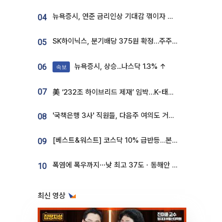
뉴욕증시, 연준 금리인상 기대감 꺾이자 상승...S&P500 사상 최고치 [종합]
04
SK하이닉스, 분기배당 375원 확정…주주환원책 9월로 앞당겨 발표
05
뉴욕증시, 상승...나스닥 1.3% ↑
06
속보
07
美 ‘232조 하이브리드 제재’ 임박…K-태양광, 불확실성 털고 날개 다나
'국책은행 3사' 직원들, 다음주 여의도 거리 나서는 까닭은
08
[베스트&워스트] 코스닥 10% 급반등…본느, 최대주주 변경 기대에 270% 폭등
09
폭염에 폭우까지⋯낮 최고 37도ㆍ동해안 강한 비 [날씨]
10
최신 영상