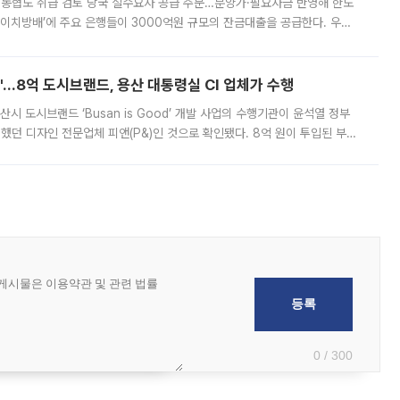
리·농협도 취급 검토 당국 실수요자 공급 주문…분양가·필요자금 반영해 한도
에이치방배’에 주요 은행들이 3000억원 규모의 잔금대출을 공급한다. 우리
하고 있어 향후 공급 규모가 늘어날 전망이다. 7일 금융권에 따르면 KB국
od'…8억 도시브랜드, 용산 대통령실 CI 업체가 수행
시 도시브랜드 ‘Busan is Good’ 개발 사업의 수행기관이 윤석열 정부
여했던 디자인 전문업체 피앤(P&)인 것으로 확인됐다. 8억 원이 투입된 부산
 부족과 디자인 정체성 논란에 휩싸였던 만큼, 사업 선정 과정과 결과물에
0 / 300