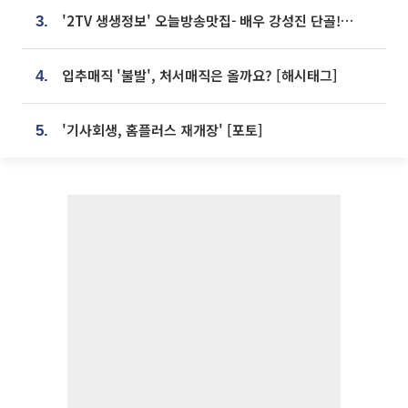
'2TV 생생정보' 오늘방송맛집- 배우 강성진 단골! 쌀국수ㆍ푸팟퐁 커리 맛집 '블○○○'
3.
입추매직 '불발', 처서매직은 올까요? [해시태그]
4.
'기사회생, 홈플러스 재개장' [포토]
5.