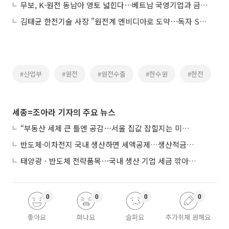
무보, K-원전 동남아 영토 넓힌다⋯베트남 국영기업과 금융지원 MOU
김태균 한전기술 사장 "원전계 엔비디아로 도약⋯독자 SMR '반디'로 승부"
#산업부
#원전
#원전수출
#한수원
#한전
세종=조아라 기자의 주요 뉴스
“부동산 세제 큰 틀엔 공감⋯서울 집값 잡힐지는 미지수”
반도체·이차전지 국내 생산하면 세액공제…생산적금융 ISA 신설
태양광ㆍ반도체 전략품목⋯국내 생산 기업 세금 깎아준다
0
0
0
0
좋아요
화나요
슬퍼요
추가취재 원해요