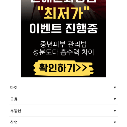
마켓
금융
부동산
산업