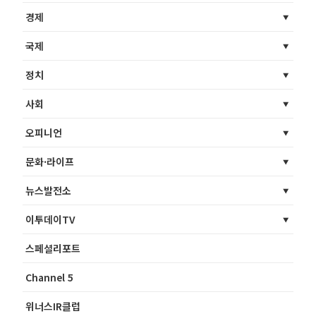
경제
국제
정치
사회
오피니언
문화·라이프
뉴스발전소
이투데이TV
스페셜리포트
Channel 5
위너스IR클럽