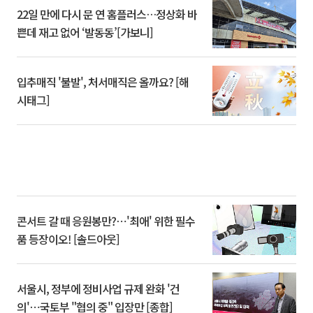
22일 만에 다시 문 연 홈플러스…정상화 바
쁜데 재고 없어 ‘발동동’[가보니]
입추매직 '불발', 처서매직은 올까요? [해
시태그]
콘서트 갈 때 응원봉만?⋯'최애' 위한 필수
품 등장이오! [솔드아웃]
서울시, 정부에 정비사업 규제 완화 '건
의'⋯국토부 "협의 중" 입장만 [종합]