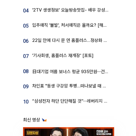
'2TV 생생정보' 오늘방송맛집- 배우 강성진 단골! 쌀국수ㆍ푸팟퐁 커리 맛집 '블○○○'
04
입추매직 '불발', 처서매직은 올까요? [해시태그]
05
22일 만에 다시 문 연 홈플러스…정상화 바쁜데 재고 없어 ‘발동동’[가보니]
06
'기사회생, 홈플러스 재개장' [포토]
07
08
日대기업 여름 보너스 평균 935만원⋯건설회사 1800만 넘어
차인표 "동생 구강암 투병…떠나보낼 때 가장 힘들었다”
09
“삼성전자 하단 단단해질 것”⋯레버리지 규제에 쏠림 완화 [찐코노미]
10
최신 영상