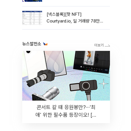
관망 장세 고착
[넥스블록][핫 NFT]
Courtyard.io, 일 거래량 78만
5312달러… 바닥가 0.56달러
뉴스발전소
콘서트 갈 때 응원봉만?⋯'최
애' 위한 필수품 등장이오! [솔
드아웃]