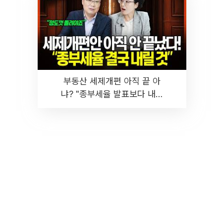
부동산 세제개편 아직 끝 아
냐? "종부세율 발표보다 내릴
것" 장기거주·양도세 전망 I 집
땅지성 I 김인만, 진미윤