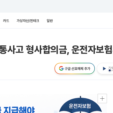
카드
가상자산/핀테크
일반
교통사고 형사합의금, 운전자보
기사
구글 선호매체 추가