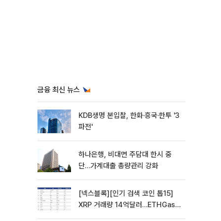
금융 최신 뉴스
KDB생명 본입찰, 한화·흥국·한투 '3
파전'
하나은행, 비대면 주담대 한시 중
단…가계대출 총량관리 강화
[넥스블록][인기 검색 코인 톱15]
XRP 거래량 14억달러…ETHGas
급등·Bless 급락…고변동 알트 부각