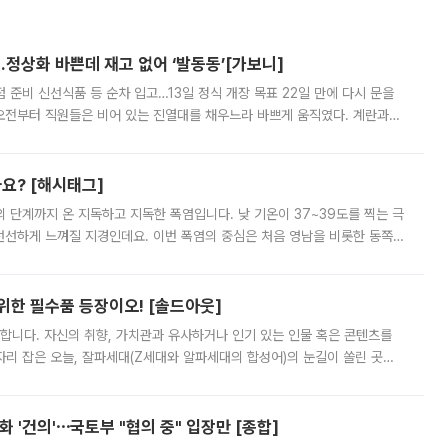
…정상화 바쁜데 재고 없어 ‘발동동’[가보니]
준비 신선식품 등 순차 입고…13일 정식 개장 목표 22일 만에 다시 문을
오전부터 직원들은 비어 있는 진열대를 채우느라 바쁘게 움직였다. 계란과
리를 잡기 시작했지만, 매장 곳곳엔 여전히 텅 빈 매대가 먼저 눈에 들어왔
까요? [해시태그]
’의 단계까지 온 지독하고 지독한 폭염입니다. 낮 기온이 37~39도를 찍는 극
 선선하게 느껴질 지경인데요. 이번 폭염의 중심은 처음 영남을 비롯한 동쪽
 북서풍이 산맥을 넘어 영남 쪽으로 내려오면서 뜨겁고 건조해졌는데요.
 위한 필수품 등장이오! [솔드아웃]
합니다. 자신의 취향, 가치관과 유사하거나 인기 있는 인물 혹은 콘텐츠를
'가 자리 잡은 오늘, 잘파세대(Z세대와 알파세대의 합성어)의 눈길이 쏠린 곳은
리는 공연장. 응원봉만큼이나 눈에 띄는 게 있습니다. 공연이 시작되기
 '건의'⋯국토부 "협의 중" 입장만 [종합]