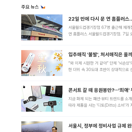
주요 뉴스
22일 만에 다시 문 연 홈플러스
서울월드컵경기장점 67명 출근해 재개점 
연 홈플러스 서울월드컵경기장점. 7일 
우유, 과일 같은 신선식품이 차근차근 자
입추매직 '불발', 처서매직은 올
“와 이제 시원한 거 같아” 단체 ‘뇌손상
한 더위 속 30도대 초반이 상대적으로
지역에 있었습니다. 7월 말에는 서풍과
콘서트 갈 때 응원봉만?⋯'최애'
지금 화제 되는 패션·뷰티 트렌드를 소개
따라 제품을 사는 '디토(Ditto) 소비
어디일까요? 아이돌 콘서트 시작을 기다
서울시, 정부에 정비사업 규제 완화