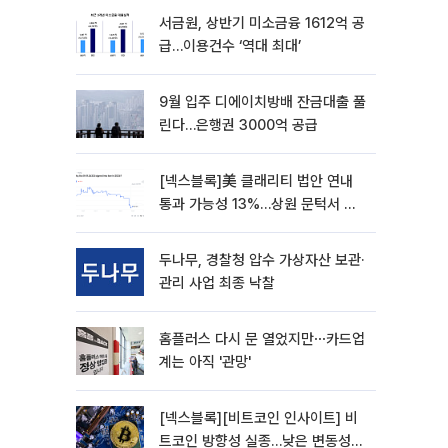
서금원, 상반기 미소금융 1612억 공
급…이용건수 ‘역대 최대’
9월 입주 디에이치방배 잔금대출 풀
린다…은행권 3000억 공급
[넥스블록]美 클래리티 법안 연내
통과 가능성 13%…상원 문턱서 제
동
두나무, 경찰청 압수 가상자산 보관·
관리 사업 최종 낙찰
홈플러스 다시 문 열었지만⋯카드업
계는 아직 '관망'
[넥스블록][비트코인 인사이트] 비
트코인 방향성 실종…낮은 변동성에