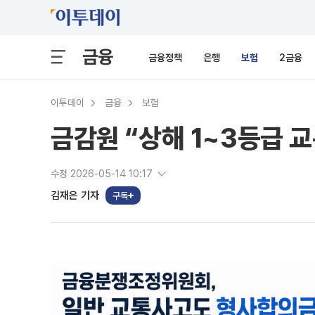
금융
금융정책
은행
보험
2금융
이투데이
금융
보험
금감원 “상해 1~3등급 
수정 2026-05-14 10:17
김재은 기자
구독