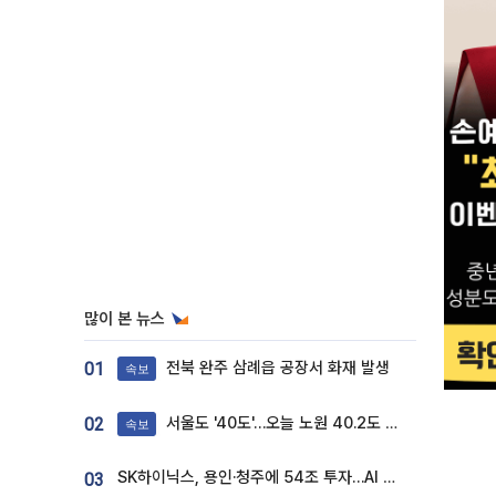
많이 본 뉴스
전북 완주 삼례읍 공장서 화재 발생
01
속보
서울도 '40도'…오늘 노원 40.2도 기록
02
속보
SK하이닉스, 용인·청주에 54조 투자…AI 메모리 생산기지 키운다
03