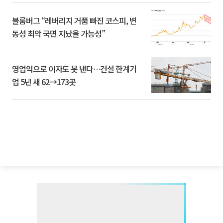
블룸버그 “레버리지 거품 빠진 코스피, 변
동성 최악 국면 지났을 가능성”
영업익으로 이자도 못 낸다…건설 한계기
업 5년 새 62→173곳