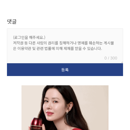
댓글
0 / 300