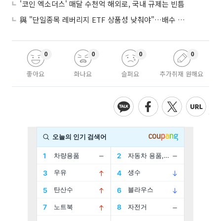
'코인 엑소더스' 매달 수천억 해외로, 국내 규제는 빈틈
與 "단일종목 레버리지 ETF 상품성 낮춰야"…배수 조정안도 거론
0
0
0
0
좋아요
화나요
슬퍼요
추가취재 원해요