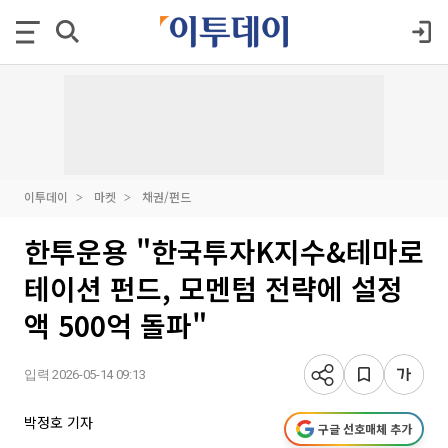
이투데이
마켓
채권/펀드
한투운용 "한국투자K지수&테마로
테이션 펀드, 모멘텀 전략에 설정
액 500억 돌파"
입력 2026-05-14 09:13
박정호 기자
구글 선호매체 추가