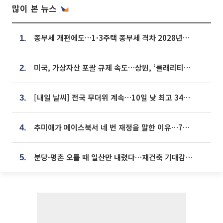
많이 본 뉴스
종부세 개편에도…1·3주택 종부세 격차 2028년부터 확대
1.
미국, 가상자산 포괄 규제 속도…상원, ‘클래리티법’ 9월 절차투표 추진
2.
[내일 날씨] 전국 무더위 계속…10일 낮 최고 34도 육박
3.
추미애가 페이스북서 네 번 재정을 말한 이유…7700억 추경 열쇠는 도의회에
4.
분당·평촌 오를 때 일산만 내렸다…재건축 기대감도 ‘무색’
5.