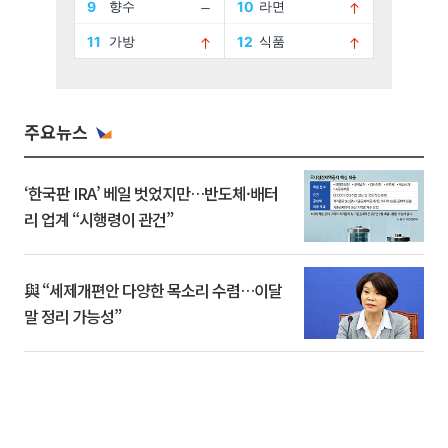
주요뉴스
‘한국판 IRA’ 베일 벗었지만…반도체·배터
리 업계 “시행령이 관건”
與 “세제개편안 다양한 목소리 수렴…이달
말 정리 가능성”