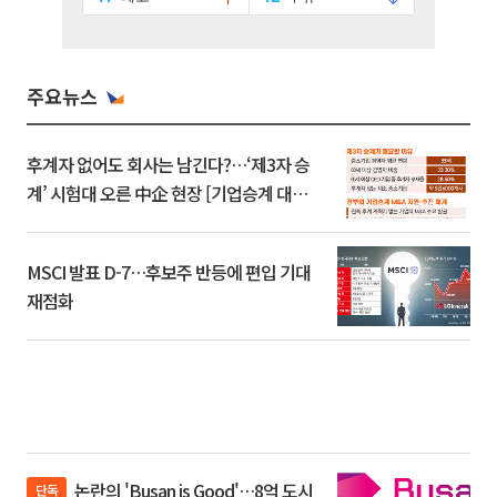
주요뉴스
후계자 없어도 회사는 남긴다?…‘제3자 승
계’ 시험대 오른 中企 현장 [기업승계 대전
환]
MSCI 발표 D-7…후보주 반등에 편입 기대
재점화
논란의 'Busan is Good'…8억 도시
단독