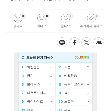
0
0
0
0
좋아요
화나요
슬퍼요
추가취재 원해요