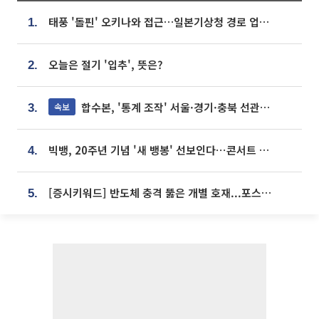
태풍 '돌핀' 오키나와 접근…일본기상청 경로 업데이트
1.
오늘은 절기 '입추', 뜻은?
2.
합수본, '통계 조작' 서울·경기·충북 선관위 등 추가 압수수색
속보
3.
빅뱅, 20주년 기념 '새 뱅봉' 선보인다⋯콘서트 앞두고 팝업 개최
4.
[증시키워드] 반도체 충격 뚫은 개별 호재...포스코퓨처엠·에코프로·한화솔루션 '눈길'
5.