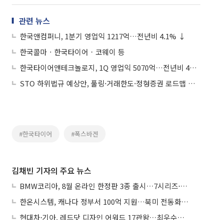
관련 뉴스
한국앤컴퍼니, 1분기 영업익 1217억…전년비 4.1% ↓
한국콜마ㆍ한국타이어ㆍ코웨이 등
한국타이어앤테크놀로지, 1Q 영업익 5070억…전년비 43%↑
STO 하위법규 예상안, 풀링·거래한도·정형증권 로드맵 제시
#한국타이어
#폭스바겐
김채빈 기자의 주요 뉴스
BMW코리아, 8월 온라인 한정판 3종 출시…7시리즈·X7·M340i 투어링
한온시스템, 캐나다 정부서 100억 지원…북미 전동화 시장 가속
현대차·기아, 레드닷 디자인 어워드 17관왕…최우수상 2개 수상