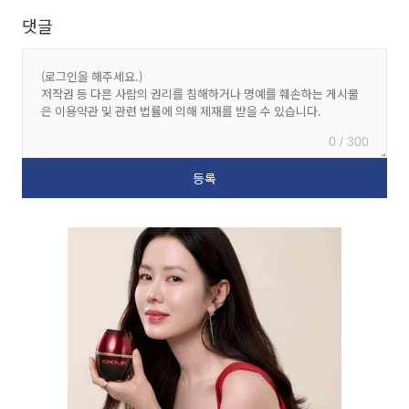
댓글
0 / 300