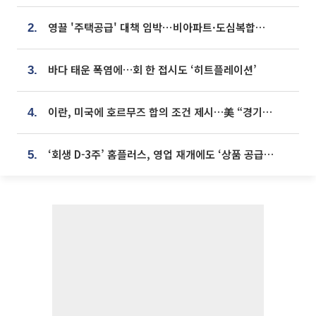
영끌 '주택공급' 대책 임박⋯비아파트·도심복합까지 총동원
2.
바다 태운 폭염에…회 한 접시도 ‘히트플레이션’
3.
이란, 미국에 호르무즈 합의 조건 제시…美 “경기 아직 안 끝나” [종합]
4.
‘회생 D-3주’ 홈플러스, 영업 재개에도 ‘상품 공급망’ 복구가 생존 관건
5.