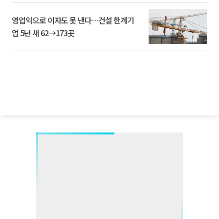
영업익으로 이자도 못 낸다…건설 한계기
업 5년 새 62→173곳