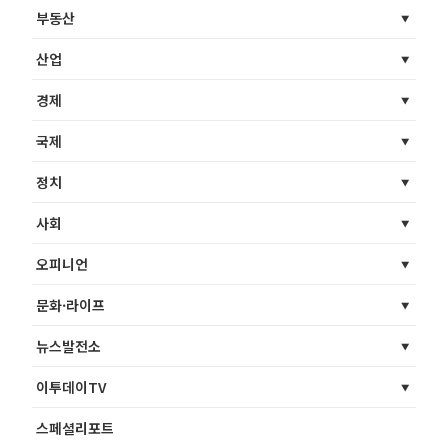
부동산
산업
경제
국제
정치
사회
오피니언
문화·라이프
뉴스발전소
이투데이TV
스페셜리포트