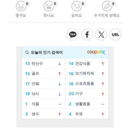
0
0
0
0
좋아요
화나요
슬퍼요
추가취재 원해요