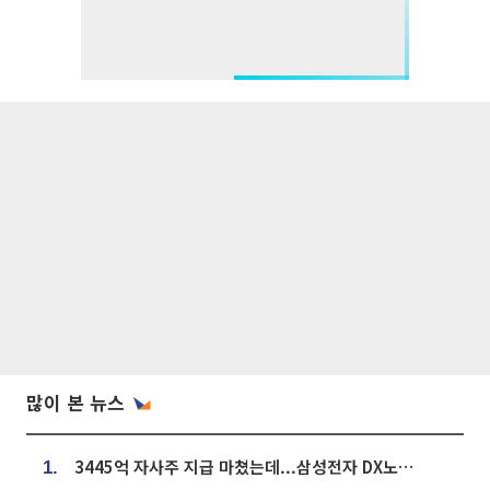
많이 본 뉴스
3445억 자사주 지급 마쳤는데...삼성전자 DX노조, 뒤늦은 '떼쓰기 집회'
1.