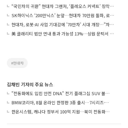
“국민차의 귀환” 현대차 그랜저, ‘플레오스 커넥트’ 장착한 SDV로 돌아왔다
SK하이닉스 ‘200만닉스’ 눈앞…현대차 70만원 돌파, 로봇·삼성전기 관심
현대차, 로봇·AI 사업 기대감에 '70만차' 시대 개장…"차기 주도주 낙점"
美 클래리티 법안 연내 통과 가능성 13%…상원 문턱서 제동
#현대차
김채빈 기자의 주요 뉴스
"전동화에도 입힌 안전 DNA" 전기 플래그십 SUV 볼보 'EX90'
BMW코리아, 8월 온라인 한정판 3종 출시…7시리즈·X7·M340i 투어링
한온시스템, 캐나다 정부서 100억 지원…북미 전동화 시장 가속