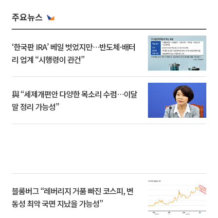
주요뉴스
‘한국판 IRA’ 베일 벗었지만…반도체·배터
리 업계 “시행령이 관건”
與 “세제개편안 다양한 목소리 수렴…이달
말 정리 가능성”
블룸버그 “레버리지 거품 빠진 코스피, 변
동성 최악 국면 지났을 가능성”