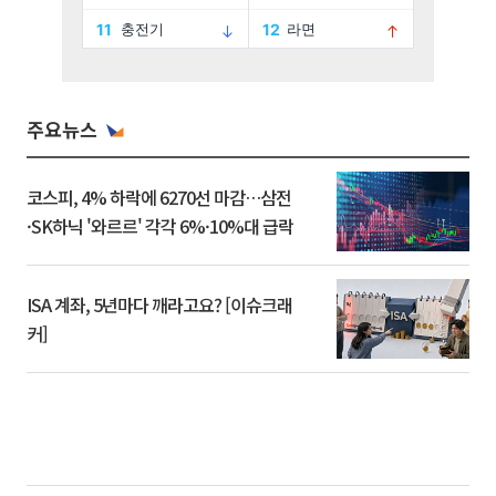
주요뉴스
코스피, 4% 하락에 6270선 마감…삼전
·SK하닉 '와르르' 각각 6%·10%대 급락
ISA 계좌, 5년마다 깨라고요? [이슈크래
커]