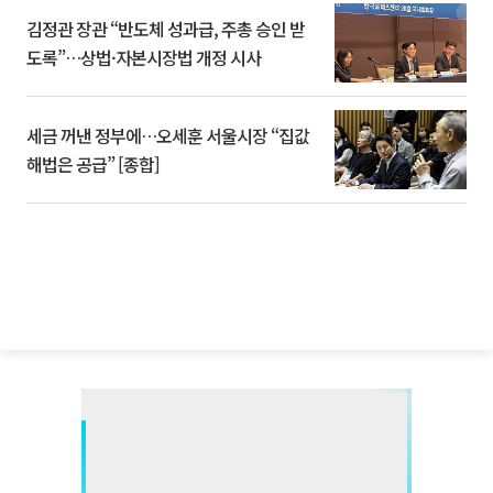
김정관 장관 “반도체 성과급, 주총 승인 받
도록”…상법·자본시장법 개정 시사
세금 꺼낸 정부에…오세훈 서울시장 “집값
해법은 공급” [종합]