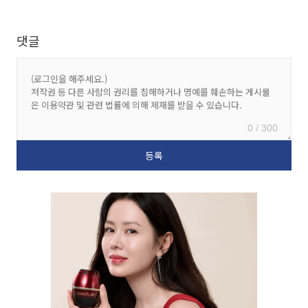
댓글
0 / 300