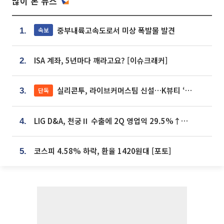
많이 본 뉴스
중부내륙고속도로서 미상 폭발물 발견
속보
1.
ISA 계좌, 5년마다 깨라고요? [이슈크래커]
2.
실리콘투, 라이브커머스팀 신설…K뷰티 ‘글로벌 판매망’ 확대[K뷰티 라방戰]
단독
3.
LIG D&A, 천궁Ⅱ 수출에 2Q 영업익 29.5%↑…수주잔고 24.6조 [종합]
4.
코스피 4.58% 하락, 환율 1420원대 [포토]
5.