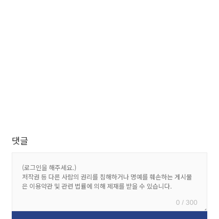
댓글
0 / 300