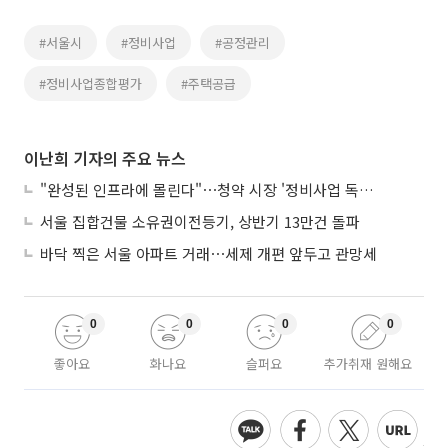
#서울시
#정비사업
#공정관리
#정비사업종합평가
#주택공급
이난희 기자의 주요 뉴스
"완성된 인프라에 몰린다"⋯청약 시장 '정비사업 독주' 42배 격차
서울 집합건물 소유권이전등기, 상반기 13만건 돌파
바닥 찍은 서울 아파트 거래⋯세제 개편 앞두고 관망세
0
0
0
0
좋아요
화나요
슬퍼요
추가취재 원해요