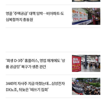
영끌 '주택공급' 대책 임박⋯비아파트·도
심복합까지 총동원
‘회생 D-3주’ 홈플러스, 영업 재개에도 ‘상
품 공급망’ 복구가 생존 관건
3445억 자사주 지급 마쳤는데...삼성전자
DX노조, 뒤늦은 '떼쓰기 집회'