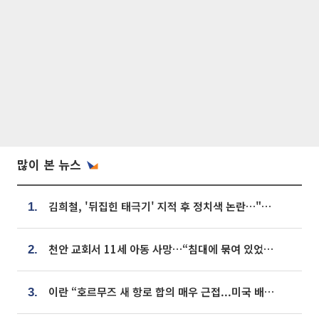
많이 본 뉴스
김희철, '뒤집힌 태극기' 지적 후 정치색 논란…"좌우 떠나 우리나라 국기"
1.
천안 교회서 11세 아동 사망…“침대에 묶여 있었다” 진술 확보
2.
이란 “호르무즈 새 항로 합의 매우 근접...미국 배상 먼저”
3.