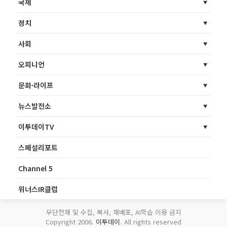
국제
정치
사회
오피니언
문화·라이프
뉴스발전소
이투데이TV
스페셜리포트
Channel 5
위너스IR클럽
무단전재 및 수집, 복사, 재배포, AI학습 이용 금지
Copyright 2006.
이투데이
. All rights reserved