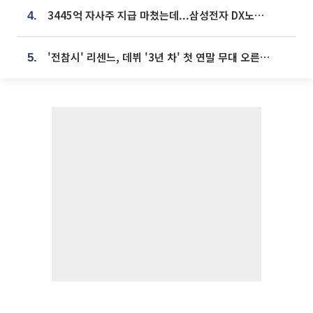
3445억 자사주 지급 마쳤는데...삼성전자 DX노조, 뒤늦은 '떼쓰기 집회'
4.
'전참시' 리센느, 데뷔 '3년 차' 첫 연말 무대 오른다⋯"그동안 섭외 안 와"
5.