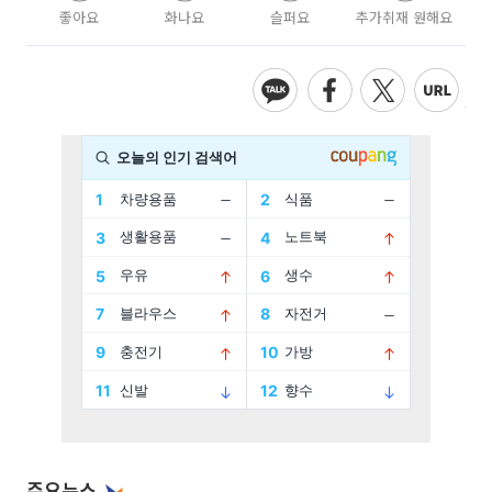
좋아요
화나요
슬퍼요
추가취재 원해요
주요뉴스