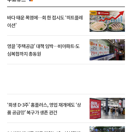
바다 태운 폭염에…회 한 접시도 ‘히트플레
이션’
영끌 '주택공급' 대책 임박⋯비아파트·도
심복합까지 총동원
‘회생 D-3주’ 홈플러스, 영업 재개에도 ‘상
품 공급망’ 복구가 생존 관건