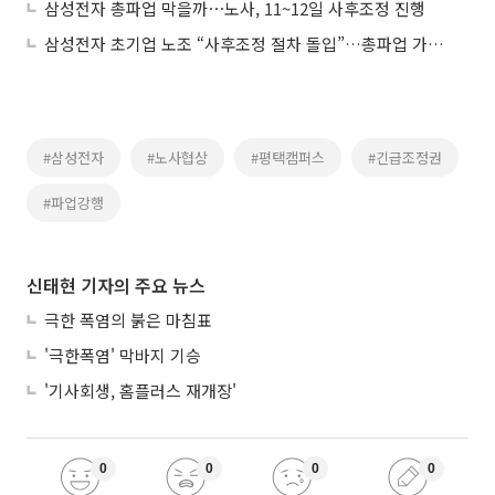
삼성전자 총파업 막을까⋯노사, 11~12일 사후조정 진행
삼성전자 초기업 노조 “사후조정 절차 돌입”…총파업 가능성도 여전
#삼성전자
#노사협상
#평택캠퍼스
#긴급조정권
#파업강행
신태현 기자의 주요 뉴스
극한 폭염의 붉은 마침표
'극한폭염' 막바지 기승
'기사회생, 홈플러스 재개장'
0
0
0
0