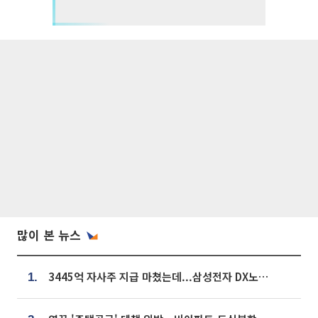
많이 본 뉴스
3445억 자사주 지급 마쳤는데...삼성전자 DX노조, 뒤늦은 '떼쓰기 집회'
1.