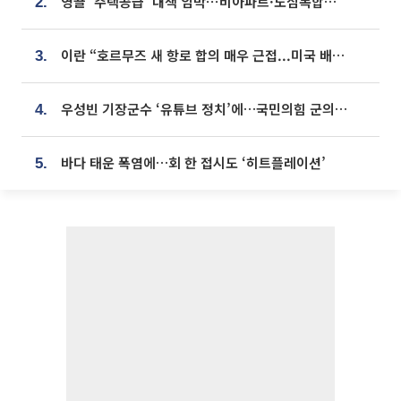
영끌 '주택공급' 대책 임박⋯비아파트·도심복합까지 총동원
2.
이란 “호르무즈 새 항로 합의 매우 근접...미국 배상 먼저”
3.
우성빈 기장군수 ‘유튜브 정치’에…국민의힘 군의원들 집단 반발
4.
바다 태운 폭염에…회 한 접시도 ‘히트플레이션’
5.