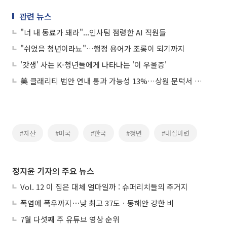
관련 뉴스
"너 내 동료가 돼라"...인사팀 점령한 AI 직원들
"쉬었음 청년이라뇨"…행정 용어가 조롱이 되기까지
'갓생' 사는 K-청년들에게 나타나는 '이 우울증'
美 클래리티 법안 연내 통과 가능성 13%…상원 문턱서 제동
#자산
#미국
#한국
#청년
#내집마련
정지윤 기자의 주요 뉴스
Vol. 12 이 집은 대체 얼마일까 : 슈퍼리치들의 주거지
폭염에 폭우까지⋯낮 최고 37도ㆍ동해안 강한 비
7월 다섯째 주 유튜브 영상 순위