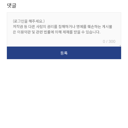
댓글
0 / 300