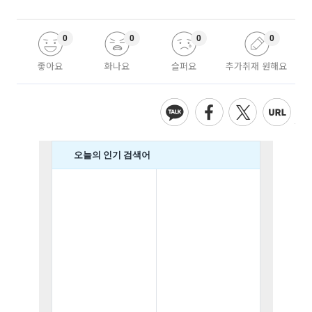
0
0
0
0
좋아요
화나요
슬퍼요
추가취재 원해요