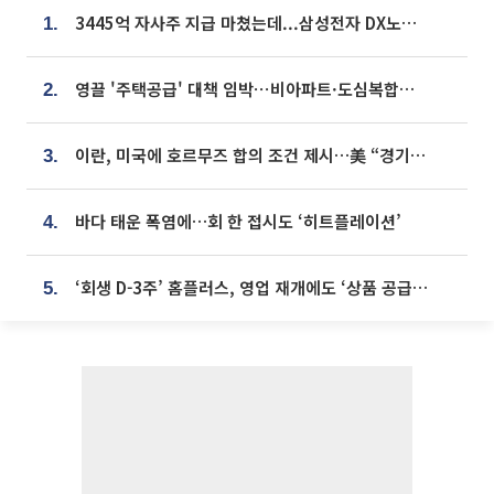
3445억 자사주 지급 마쳤는데...삼성전자 DX노조, 뒤늦은 '떼쓰기 집회'
1.
영끌 '주택공급' 대책 임박⋯비아파트·도심복합까지 총동원
2.
이란, 미국에 호르무즈 합의 조건 제시…美 “경기 아직 안 끝나” [종합]
3.
바다 태운 폭염에…회 한 접시도 ‘히트플레이션’
4.
‘회생 D-3주’ 홈플러스, 영업 재개에도 ‘상품 공급망’ 복구가 생존 관건
5.