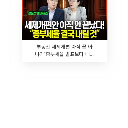
부동산 세제개편 아직 끝 아
냐? "종부세율 발표보다 내릴
것" 장기거주·양도세 전망 I 집
땅지성 I 김인만, 진미윤