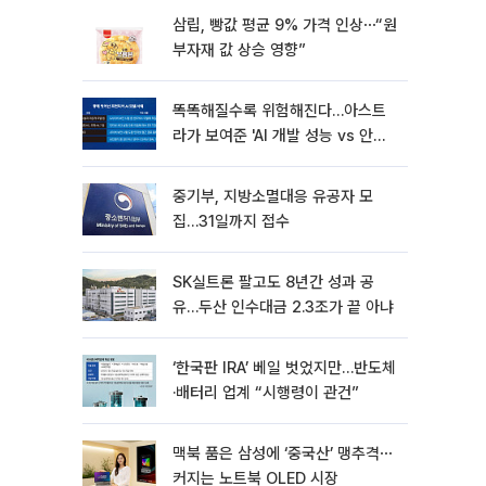
삼립, 빵값 평균 9% 가격 인상⋯“원
부자재 값 상승 영향”
똑똑해질수록 위험해진다…아스트
라가 보여준 'AI 개발 성능 vs 안전
딜레마'
중기부, 지방소멸대응 유공자 모
집…31일까지 접수
SK실트론 팔고도 8년간 성과 공
유…두산 인수대금 2.3조가 끝 아냐
‘한국판 IRA’ 베일 벗었지만…반도체
·배터리 업계 “시행령이 관건”
맥북 품은 삼성에 ‘중국산’ 맹추격⋯
커지는 노트북 OLED 시장