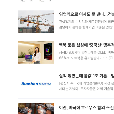
했다. 대규모 반대매매로 레버리지 투자
영업익으로 이자도 못 낸다…건설 
건설업계의 수익성과 재무건전성이 최근
감당하지 못하는 한계기업 비중은 2021
이낸싱(PF) 부담이 집중된 건축 부문의
경영
맥북 품은 삼성에 ‘중국산’ 맹추
삼성D 8.6세대 양산…애플 OLED 맥북
66%↑ 노트북용 유기발광다이오드(OL
운데 중국 BOE와 TCL CSOT도 생산
일 업계에 따르면 삼성
실적 꺾였는데 몸값 1조 거론…범
[편집자 주] 국내 기업공개(IPO) 시장
시대는 지났다. 투자자들은 이제 기술적
은 거시경제 불확실성 속에 실적과 성과
이란, 미국에 호르무즈 합의 조건 