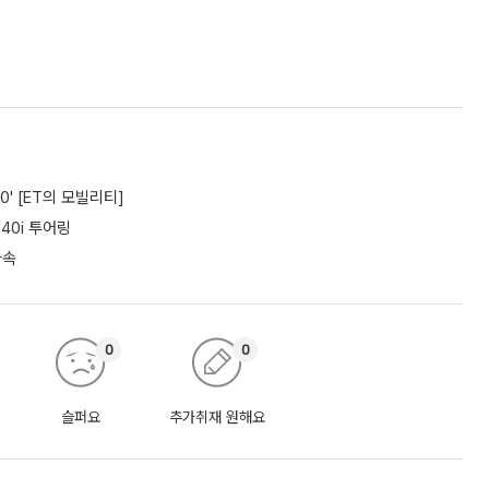
0' [ET의 모빌리티]
40i 투어링
가속
0
0
슬퍼요
추가취재 원해요