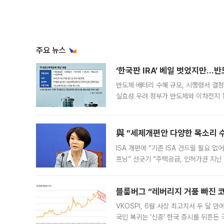
주요 뉴스
‘한국판 IRA’ 베일 벗었지만…
반도체·배터리 수혜 규모, 시행령서 결정
실효성 우려 정부가 반도체와 이차전지 
법(IRA)’으로 불리는 국내생산세액공제
與 “세제개편안 다양한 목소리 
ISA 개편에 “기존 ISA 건드릴 필요 
프닝” 선긋기 “주택공급, 인허가권 지닌
견을 수렴해 당정과 개편안에 대한 조율
블룸버그 “레버리지 거품 빠진 코
VKOSPI, 6월 사상 최고치서 두 달
국인 복귀는 ‘신중’ 한국 증시를 뒤흔