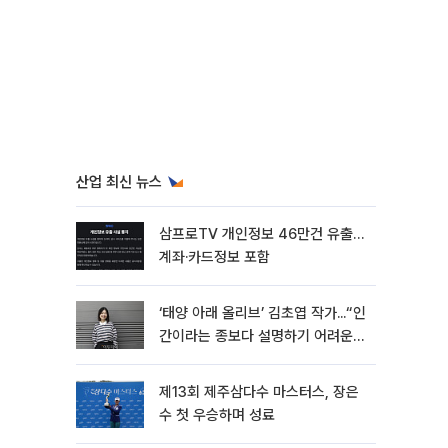
산업 최신 뉴스
삼프로TV 개인정보 46만건 유출…
계좌·카드정보 포함
‘태양 아래 올리브’ 김초엽 작가...“인
간이라는 종보다 설명하기 어려운
한 사람을 쓰고 싶었다”[문화人터
뷰]
제13회 제주삼다수 마스터스, 장은
수 첫 우승하며 성료