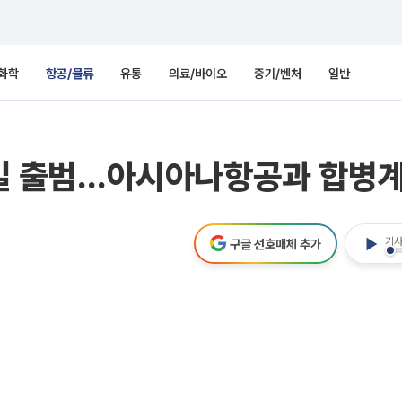
화학
항공/물류
유통
의료/바이오
중기/벤처
일반
17일 출범…아시아나항공과 합병
기사
구글 선호매체 추가