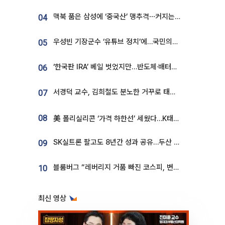
맥북 품은 삼성에 ‘중국산’ 맹추격⋯커지는 노트북 OLED 시장
04
우성빈 기장군수 ‘유튜브 정치’에…국민의힘 군의원들 집단 반발
05
‘한국판 IRA’ 베일 벗었지만…반도체·배터리 업계 “시행령이 관건”
06
서경덕 교수, 김희철도 분노한 거꾸로 태극기⋯"엉터리는 아냐, 아쉬울 뿐"
07
08
美 폴리실리콘 ‘가격 하한선’ 세웠다…K태양광 수혜 기대
SK실트론 팔고도 8년간 성과 공유…두산 인수대금 2.3조가 끝 아냐
09
블룸버그 “레버리지 거품 빠진 코스피, 변동성 최악 국면 지났을 가능성”
10
최신 영상