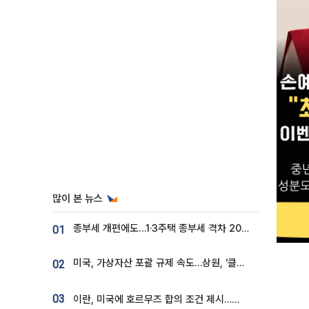
많이 본 뉴스
종부세 개편에도…1·3주택 종부세 격차 2028년부터 확대
01
미국, 가상자산 포괄 규제 속도…상원, ‘클래리티법’ 9월 절차투표 추진
02
03
이란, 미국에 호르무즈 합의 조건 제시…美 “경기 아직 안 끝나” [종합]