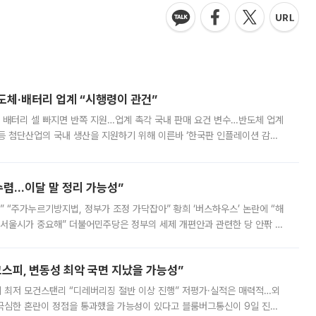
반도체·배터리 업계 “시행령이 관건”
 배터리 셀 빠지면 반쪽 지원…업계 촉각 국내 판매 요건 변수…반도체 업계
등 첨단산업의 국내 생산을 지원하기 위해 이른바 ‘한국판 인플레이션 감축
를 신설했지만, 업계에서는 세부 지원 대상에 따라 정책 효과가 크게 달라
수렴…이달 말 정리 가능성”
없어” “주가누르기방지법, 정부가 조정 가닥잡아” 황희 ‘버스하우스’ 논란에 “해
 서울시가 중요해” 더불어민주당은 정부의 세제 개편안과 관련한 당 안팎 의
에 나서겠다고 예고했다. 민주당은 8월 말 당정 조율을 거친 개편안이
스피, 변동성 최악 국면 지났을 가능성”
 만에 최저 모건스탠리 “디레버리징 절반 이상 진행” 저평가·실적은 매력적…외
든 극심한 혼란이 정점을 통과했을 가능성이 있다고 블룸버그통신이 9일 진단