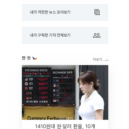
내가 저장한 뉴스 모아보기
내가 구독한 기자 전체보기
한 컷
1410원대 원·달러 환율, 10개