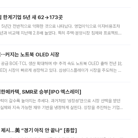
가 상당 부분 정리된 데다 금융당국의 규제 강화로 고위험 상품 거래도 급감
한계기업 5년 새 62→173곳
 5년간 전반적으로 악화한 것으로 나타났다. 영업이익으로 이자비용조차
년과 비교해 지난해 2.8배 늘었다. 특히 주택·분양시장 침체와 프로젝트파
 악화가 두드러졌다. 9일 한국건설산업연구원은 ‘2025년 건설업 외감기업
격⋯커지는 노트북 OLED 시장
 공급 BOE·TCL 생산 확대하며 中 추격 속도 노트북 OLED 출하 전년 比
ED) 시장이 빠르게 성장하고 있다. 삼성디스플레이가 시장을 주도하는 가
 확대에 나서면서 노트북 OLED 시장을 둘러싼 경쟁이 치열해지고 있다. 9
한메카텍, SMR로 승부[IPO 엑스레이]
 문턱이 갈수록 높아지는 추세다. 과거처럼 ‘성장성’만으로 시장 선택을 받던
 실체와 지속 가능한 재무 기반을 냉정하게 살핀다. 상장을 추진하는 기업들
를 입증해야 하는 시험대에 섰다. 본지는 상장을 앞둔 기업의 기술 경쟁
제시…美 “경기 아직 안 끝나” [종합]