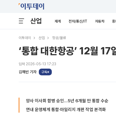
산업
재계
전자/통신/IT
자동차
중
이투데이
산업
항공/물류
‘통합 대한항공’ 12월 
입력 2026-05-13 17:23
김채빈 기자
구독
양사 이사회 합병 승인…5년 6개월 만 통합 수순
연내 운영체계 통합·마일리지 개편 작업 본격화