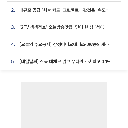
대규모 공급 ‘최후 카드’ 그린벨트⋯관건은 ‘속도’ [주택공급 승부수의 조건]
2.
'2TV 생생정보' 오늘방송맛집- 민어 한 상 '청○○○' vs 전복 한 상 '명○'
3.
[오늘의 주요공시] 삼성바이오에피스·JW중외제약·한미반도체·SK바이오사이언스 등
4.
[내일날씨] 전국 대체로 맑고 무더위…낮 최고 34도
5.