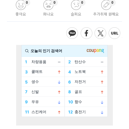
0
0
0
0
좋아요
화나요
슬퍼요
추가취재 원해요