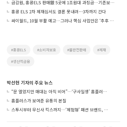
금감원, 홍콩ELS 판매銀 5곳에 1조원대 과징금…기존보다 감경
홍콩 ELS 2차 제재심서도 결론 못내려⋯3차까지 간다
싸이월드, 10월 부활 예고…그러나 핵심 사업안은 ‘추후 공개’
#홍콩ELS
#소비자보호
#불완전판매
#제재
#생산적금융
박선현 기자의 주요 뉴스
“문 열었지만 매대는 아직 비어”…‘구사일생’ 홈플러스, 정상화 시험대
홈플러스가 보여준 유통의 본질
스투시부터 무신사 킥스까지…‘체험형’ 패션 브랜드, 잇단 제주행