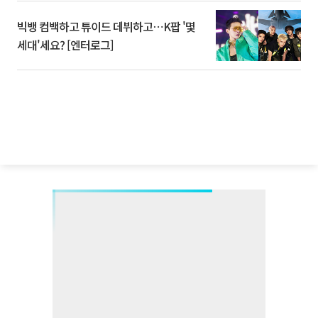
빅뱅 컴백하고 튜이드 데뷔하고⋯K팝 '몇
세대'세요? [엔터로그]