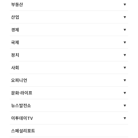
부동산
산업
경제
국제
정치
사회
오피니언
문화·라이프
뉴스발전소
이투데이TV
스페셜리포트