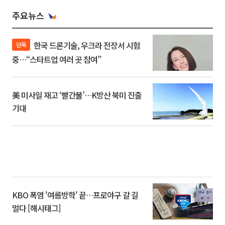
주요뉴스
한국 드론기술, 우크라 전장서 시험
단독
중…“스타트업 여러 곳 참여”
美 미사일 재고 ‘빨간불’…K방산 북미 진출
기대
KBO 폭염 '여름방학' 끝…프로야구 갈 길
멀다 [해시태그]