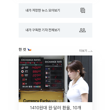
내가 저장한 뉴스 모아보기
내가 구독한 기자 전체보기
한 컷
1410원대 원·달러 환율, 10개