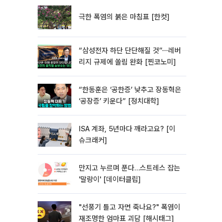
극한 폭염의 붉은 마침표 [한컷]
“삼성전자 하단 단단해질 것”⋯레버
리지 규제에 쏠림 완화 [찐코노미]
“한동훈은 ‘공한증’ 낮추고 장동혁은
‘공장증’ 키운다” [정치대학]
ISA 계좌, 5년마다 깨라고요? [이
슈크래커]
만지고 누르며 푼다…스트레스 잡는
'말랑이' [데이터클립]
"선풍기 틀고 자면 죽나요?" 폭염이
재조명한 엄마표 괴담 [해시태그]