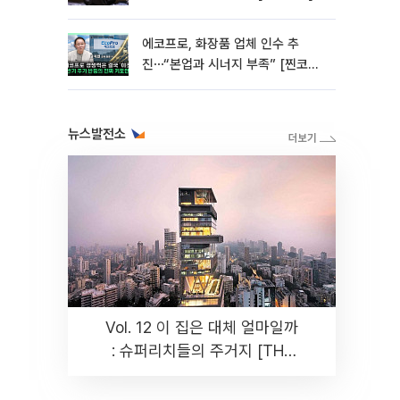
에코프로, 화장품 업체 인수 추
진⋯“본업과 시너지 부족” [찐코노
미]
뉴스발전소
Vol. 12 이 집은 대체 얼마일까
: 슈퍼리치들의 주거지 [THE
RARE]