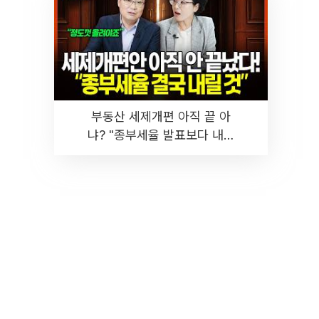
부동산 세제개편 아직 끝 아
냐? "종부세율 발표보다 내릴
것" 장기거주·양도세 전망 I 집
땅지성 I 김인만, 진미윤