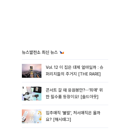
뉴스발전소 최신 뉴스
Vol. 12 이 집은 대체 얼마일까 : 슈
퍼리치들의 주거지 [THE RARE]
콘서트 갈 때 응원봉만?⋯'최애' 위
한 필수품 등장이오! [솔드아웃]
입추매직 '불발', 처서매직은 올까
요? [해시태그]