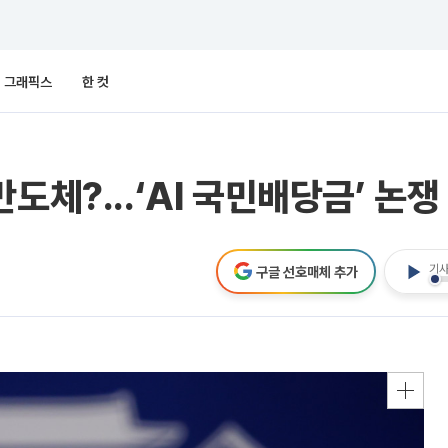
그래픽스
한 컷
도체?...‘AI 국민배당금’ 논
기사
구글 선호매체 추가