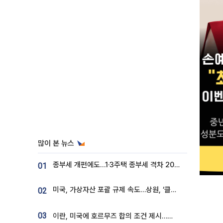
많이 본 뉴스
종부세 개편에도…1·3주택 종부세 격차 2028년부터 확대
01
미국, 가상자산 포괄 규제 속도…상원, ‘클래리티법’ 9월 절차투표 추진
02
03
이란, 미국에 호르무즈 합의 조건 제시…美 “경기 아직 안 끝나” [종합]