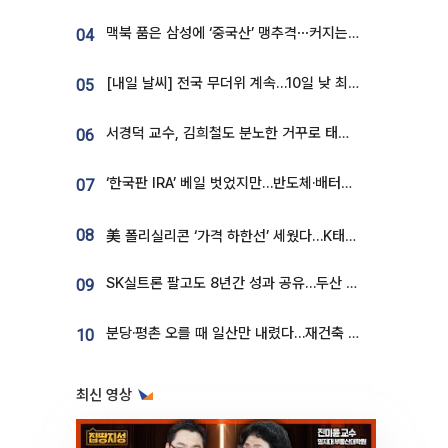
맥북 품은 삼성에 ‘중국산’ 맹추격⋯커지는 노트북 OLED 시장
04
[내일 날씨] 전국 무더위 계속…10일 낮 최고 34도 육박
05
서경덕 교수, 김희철도 분노한 거꾸로 태극기⋯"엉터리는 아냐, 아쉬울 뿐"
06
‘한국판 IRA’ 베일 벗었지만…반도체·배터리 업계 “시행령이 관건”
07
08
美 폴리실리콘 ‘가격 하한선’ 세웠다…K태양광 수혜 기대
SK실트론 팔고도 8년간 성과 공유…두산 인수대금 2.3조가 끝 아냐
09
분당·평촌 오를 때 일산만 내렸다…재건축 기대감도 ‘무색’
10
최신 영상