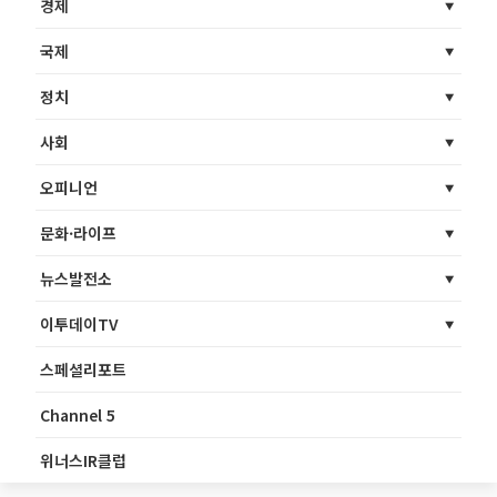
경제
국제
정치
사회
오피니언
문화·라이프
뉴스발전소
이투데이TV
스페셜리포트
Channel 5
위너스IR클럽