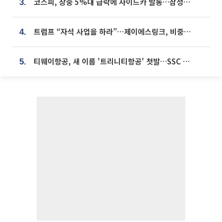
코스피, 장중 5%대 급락에 사이드카 발동…삼성·SK 동반 폭락
3.
트럼프 “자석 사업을 하라”…제이에스링크, 비중국 영구자석 공급망 구축 속도
4.
티웨이항공, 새 이름 '트리니티항공' 첫발…SSC 전략 본격화
5.