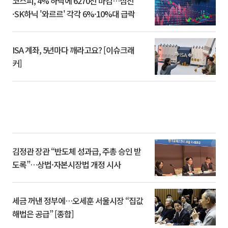
코스피, 4% 하락에 6270선 마감…삼전
·SK하닉 '와르르' 각각 6%·10%대 급락
ISA 계좌, 5년마다 깨라고요? [이슈크래
커]
김정관 장관 “반도체 성과급, 주총 승인 받
도록”…상법·자본시장법 개정 시사
세금 꺼낸 정부에…오세훈 서울시장 “집값
해법은 공급” [종합]