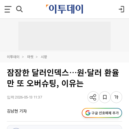
이투데이
마켓
시황
잠잠한 달러인덱스…원·달러 환율
만 또 오버슈팅, 이유는
입력 2026-05-13 11:37
김남현 기자
구글 선호매체 추가