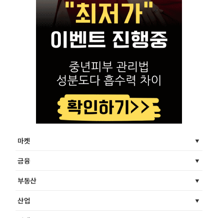
마켓
금융
부동산
산업