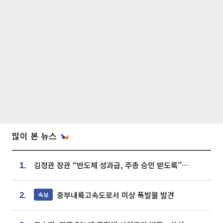
많이 본 뉴스
김정관 장관 “반도체 성과급, 주총 승인 받도록”…상법·자본시장법 개정 시사
1.
중부내륙고속도로서 미상 폭발물 발견
속보
2.