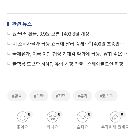
관련 뉴스
원·달러 환율, 3.9원 오른 1493.8원 개장
미 소비자물가 급등 쇼크에 달러 강세⋯"1490원 초중반서 등락"
국제유가, 미국·이란 협상 기대감 약화에 급등...WTI 4.19%↑
블랙록 토큰화 MMF, 유럽 시장 진출∙∙∙스테이블코인 확장
#환율
#이란
#전쟁
#유가
#코스피
0
0
0
0
좋아요
화나요
슬퍼요
추가취재 원해요