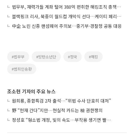
법무부, 재력가들 계좌 털어 380억 편취한 해킹조직 총책 태국서 송환
블랙핑크 리사, 북중미 월드컵 개막식 선다…케이티 페리와 공연
中企 노린 신종 랜섬웨어 주의보…중기부·경찰청 공동 대응
#법무부
#방탄소년단
#정국
#해킹
#범죄인송환
조소현 기자의 주요 뉴스
원희룡, 종합특검 2차 출석…“위법 수사 단호히 대처”
野 “헌재 간다”지만…현실적 카드는 檢 권한쟁의
정성호 “형소법 개정, 빛의 속도…부작용 생기면 빨리 고쳐야”