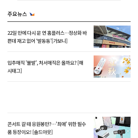
주요뉴스
22일 만에 다시 문 연 홈플러스…정상화 바
쁜데 재고 없어 ‘발동동’[가보니]
입추매직 '불발', 처서매직은 올까요? [해
시태그]
콘서트 갈 때 응원봉만?⋯'최애' 위한 필수
품 등장이오! [솔드아웃]