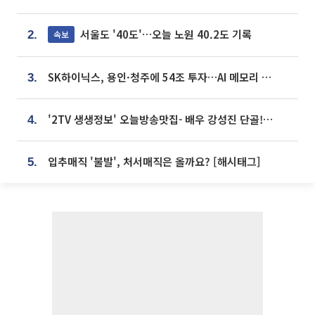
서울도 '40도'…오늘 노원 40.2도 기록
속보
2.
SK하이닉스, 용인·청주에 54조 투자…AI 메모리 생산기지 키운다
3.
'2TV 생생정보' 오늘방송맛집- 배우 강성진 단골! 쌀국수ㆍ푸팟퐁 커리 맛집 '블○○○'
4.
입추매직 '불발', 처서매직은 올까요? [해시태그]
5.