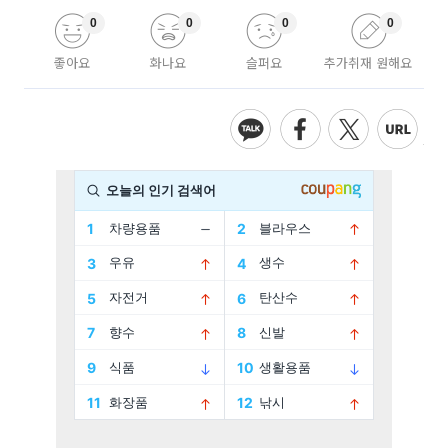
0
0
0
0
좋아요
화나요
슬퍼요
추가취재 원해요