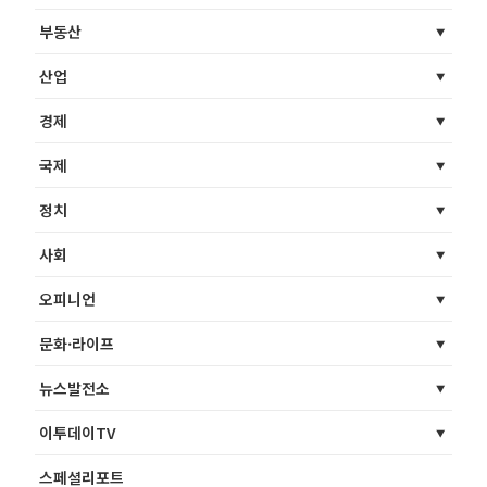
부동산
산업
경제
국제
정치
사회
오피니언
문화·라이프
뉴스발전소
이투데이TV
스페셜리포트