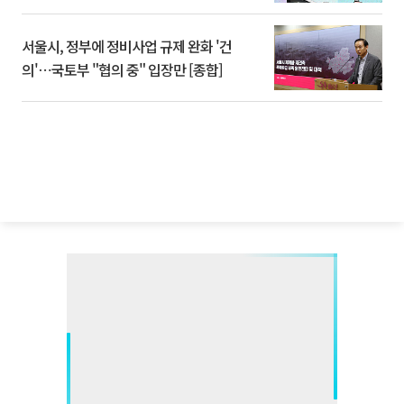
서울시, 정부에 정비사업 규제 완화 '건
의'⋯국토부 "협의 중" 입장만 [종합]