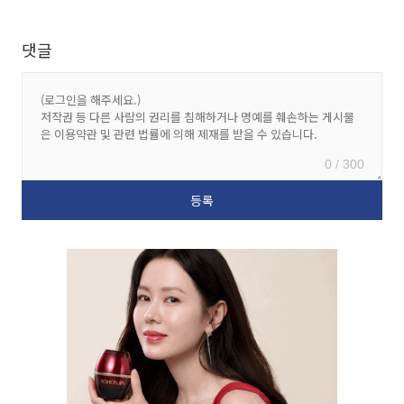
댓글
0 / 300