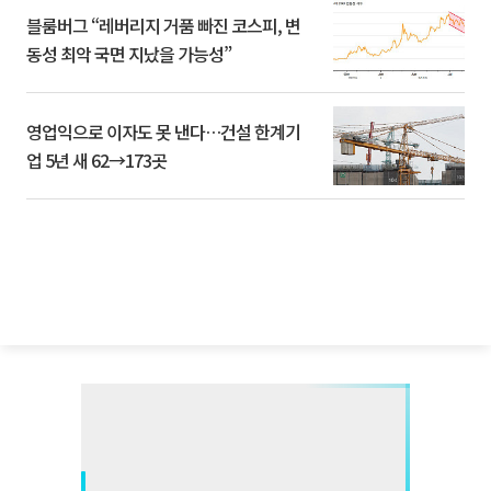
블룸버그 “레버리지 거품 빠진 코스피, 변
동성 최악 국면 지났을 가능성”
영업익으로 이자도 못 낸다…건설 한계기
업 5년 새 62→173곳