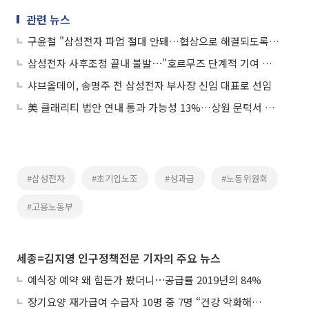
관련 뉴스
구윤철 "삼성전자 파업 절대 안돼…협상으로 해결되도록 지원"
삼성전자 사후조정 끝내 불발⋯"호르무즈 단계적 기여 검토" 外
샤브올데이, 송명주 전 삼성전자 부사장 신임 대표로 선임
美 클래리티 법안 연내 통과 가능성 13%…상원 문턱서 제동
#삼성전자
#초기업노조
#성과급
#노동위원회
#고용노동부
세종=김지영 인구정책전문 기자의 주요 뉴스
예식장 예약 왜 힘든가 봤더니⋯공급률 2019년의 84%
장기요양 재가급여 수급자 10명 중 7명 “건강 악화해도 집에서”