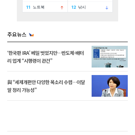
주요뉴스
‘한국판 IRA’ 베일 벗었지만…반도체·배터
리 업계 “시행령이 관건”
與 “세제개편안 다양한 목소리 수렴…이달
말 정리 가능성”