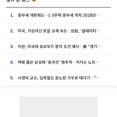
종부세 개편에도…1·3주택 종부세 격차 2028년부터 확대
1.
미국, 가상자산 포괄 규제 속도…상원, ‘클래리티법’ 9월 절차투표 추진
2.
이란, 미국에 호르무즈 합의 조건 제시…美 “경기 아직 안 끝나” [종합]
3.
맥북 품은 삼성에 ‘중국산’ 맹추격⋯커지는 노트북 OLED 시장
4.
서경덕 교수, 김희철도 분노한 거꾸로 태극기⋯"엉터리는 아냐, 아쉬울 뿐"
5.