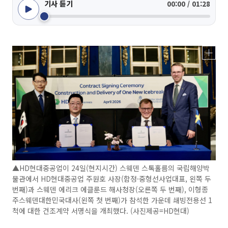
기사 듣기
00:00 / 01:28
▲HD현대중공업이 24일(현지시간) 스웨덴 스톡홀름의 국립해양박
물관에서 HD현대중공업 주원호 사장(함정·중형선사업대표, 왼쪽 두
번째)과 스웨덴 에리크 에클룬드 해사청장(오른쪽 두 번째), 이형종
주스웨덴대한민국대사(왼쪽 첫 번째)가 참석한 가운데 쇄빙전용선 1
척에 대한 건조계약 서명식을 개최했다. (사진제공=HD현대)