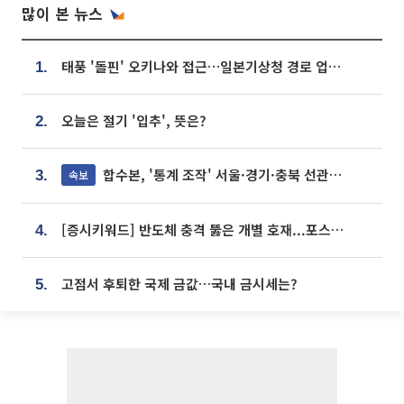
많이 본 뉴스
태풍 '돌핀' 오키나와 접근…일본기상청 경로 업데이트
1.
오늘은 절기 '입추', 뜻은?
2.
합수본, '통계 조작' 서울·경기·충북 선관위 등 추가 압수수색
속보
3.
[증시키워드] 반도체 충격 뚫은 개별 호재...포스코퓨처엠·에코프로·한화솔루션 '눈길'
4.
고점서 후퇴한 국제 금값…국내 금시세는?
5.