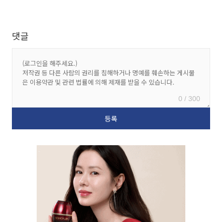
댓글
0 / 300