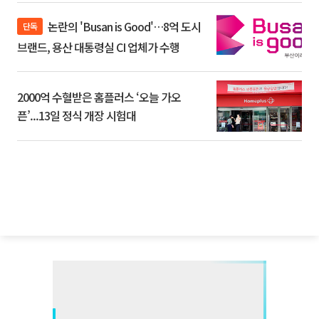
논란의 'Busan is Good'…8억 도시
단독
브랜드, 용산 대통령실 CI 업체가 수행
2000억 수혈받은 홈플러스 ‘오늘 가오
픈’...13일 정식 개장 시험대