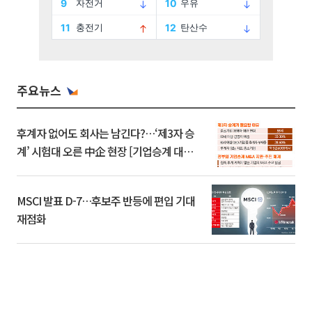
주요뉴스
후계자 없어도 회사는 남긴다?…‘제3자 승
계’ 시험대 오른 中企 현장 [기업승계 대전
환]
MSCI 발표 D-7…후보주 반등에 편입 기대
재점화