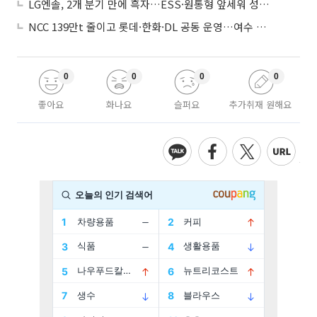
LG엔솔, 2개 분기 만에 흑자…ESS·원통형 앞세워 성장 가속
NCC 139만t 줄이고 롯데·한화·DL 공동 운영…여수 1호 본궤도
0
0
0
0
좋아요
화나요
슬퍼요
추가취재 원해요