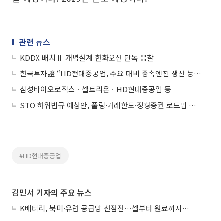
관련 뉴스
KDDX 배치Ⅱ 개념설계 한화오션 단독 응찰
한국투자證 “HD현대중공업, 수요 대비 중속엔진 생산 능력 부족⋯증설 결정할 것”
삼성바이오로직스ㆍ셀트리온ㆍHD현대중공업 등
STO 하위법규 예상안, 풀링·거래한도·정형증권 로드맵 제시
#HD현대중공업
김민서 기자의 주요 뉴스
K배터리, 북미·유럽 공급망 선점전…셀부터 원료까지 현지화