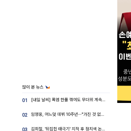
많이 본 뉴스
[내일 날씨] 폭염 한풀 꺾여도 무더위 계속⋯동해안 이틀 연속 비
01
임영웅, 어느덧 데뷔 10주년⋯"가진 것 없던 시절, 내 앞엔 20명의 팬뿐"
02
김희철, '뒤집힌 태극기' 지적 후 정치색 논란…"좌우 떠나 우리나라 국기"
03