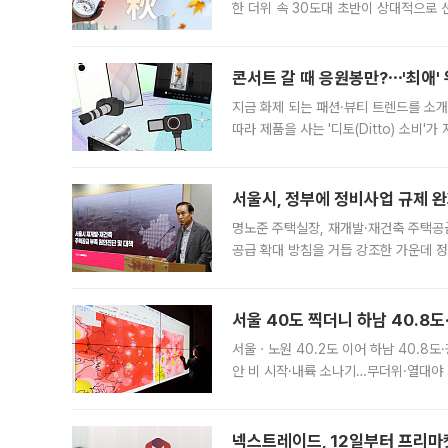
한 더위 속 30도대 초반이 상대적으로
지역에 있었습니다. 7월 말에는 서풍과
콘서트 갈 때 응원봉만?⋯'최애'
지금 화제 되는 패션·뷰티 트렌드를 소개
따라 제품을 사는 '디토(Ditto) 소비
어디일까요? 아이돌 콘서트 시작을 기다
서울시, 정부에 정비사업 규제 완화
명노준 주택실장, 재개발·재건축 주택공
공급 확대 방침을 거듭 강조한 가운데 정
면 반박하고 나섰다. 명노준 서울시 주택
서울 40도 찍더니 하남 40.8도
서울ㆍ노원 40.2도 이어 하남 40.8도
안 비 시작·내륙 소나기…무더위·열대야 
에서도 40도를 웃도는 기온이 관측됐다
의 극심한
넥스트레이드, 12일부터 프리마