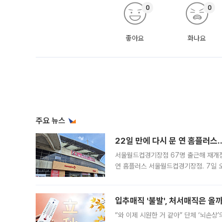
0
0
좋아요
화나요
주요 뉴스
22일 만에 다시 문 연 홈플러스
서울월드컵경기장점 67명 출근해 재개점 
연 홈플러스 서울월드컵경기장점. 7일 
우유, 과일 같은 신선식품이 차근차근 자
입추매직 '불발', 처서매직은 올
“와 이제 시원한 거 같아” 단체 ‘뇌손상