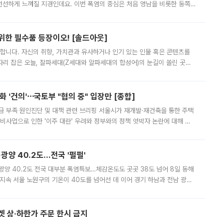
 선선하게 느껴질 지경인데요. 이번 폭염의 중심은 처음 영남을 비롯한 동쪽
 북서풍이 산맥을 넘어 영남 쪽으로 내려오면서 뜨겁고 건조해졌는데요.
 위한 필수품 등장이오! [솔드아웃]
합니다. 자신의 취향, 가치관과 유사하거나 인기 있는 인물 혹은 콘텐츠를
'가 자리 잡은 오늘, 잘파세대(Z세대와 알파세대의 합성어)의 눈길이 쏠린 곳은
리는 공연장. 응원봉만큼이나 눈에 띄는 게 있습니다. 공연이 시작되기
 '건의'⋯국토부 "협의 중" 입장만 [종합]
급 부족 원인진단 및 대책 관련 브리핑 서울시가 재개발·재건축을 통한 주택
비사업으로 인한 '이주 대란' 우려와 정부와의 정책 엇박자 논란에 대해 정
실장은 2031년까지 31만 가구 착공 목표에 차질이 없다는 입장이나,
·광양 40.2도…전국 '펄펄'
·광양 40.2도 전국 대부분 폭염특보…체감온도도 곳곳 38도 넘어 8일 동해
지속 서울 노원구의 기온이 40도를 넘어선 데 이어 경기 하남과 전남 광양
. 전국 대부분 지역에 폭염특보가 내려진 가운데 곳곳에서 39~40도 안팎
켓 상·하한가 주문 한시 금지