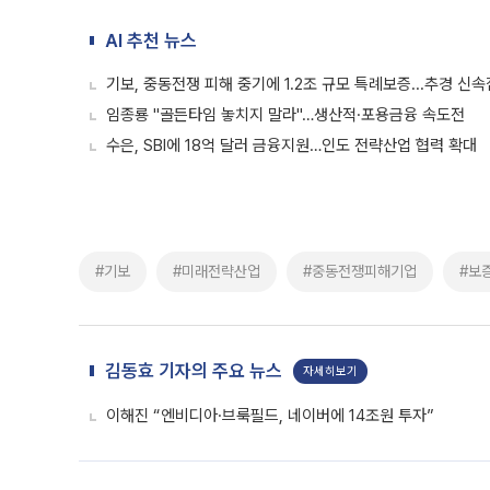
AI 추천 뉴스
기보, 중동전쟁 피해 중기에 1.2조 규모 특례보증...추경 신
임종룡 "골든타임 놓치지 말라"…생산적·포용금융 속도전
수은, SBI에 18억 달러 금융지원…인도 전략산업 협력 확대
#기보
#미래전략산업
#중동전쟁피해기업
#보
김동효 기자의 주요 뉴스
자세히보기
이해진 “엔비디아·브룩필드, 네이버에 14조원 투자”