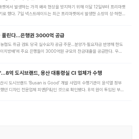
마켓에서 발생하는 가격 왜곡 현상을 방지하기 위해 이달 12일부터 프리마켓
기로 했다. 7일 넥스트레이드는 최근 프리마켓에서 발생한 소량의 상·하한
, 주문 오류로 인한 가격 급등락을 최소화하기 위한 비상 대응방안을 발표
 풀린다…은행권 3000억 공급
리·농협도 취급 검토 당국 실수요자 공급 주문…분양가·필요자금 반영해 한도
에이치방배’에 주요 은행들이 3000억원 규모의 잔금대출을 공급한다. 우리
하고 있어 향후 공급 규모가 늘어날 전망이다. 7일 금융권에 따르면 KB국
od'…8억 도시브랜드, 용산 대통령실 CI 업체가 수행
시 도시브랜드 ‘Busan is Good’ 개발 사업의 수행기관이 윤석열 정부
여했던 디자인 전문업체 피앤(P&)인 것으로 확인됐다. 8억 원이 투입된 부산
 부족과 디자인 정체성 논란에 휩싸였던 만큼, 사업 선정 과정과 결과물에