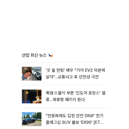
산업 최신 뉴스
'굿 윌 헌팅' 배우 "기아 EV2 덕분에
살아"…교통사고 후 안전성 극찬
폭염·스콜이 부른 ‘인도어 호캉스’ 열
풍…체류형 패키지 뜬다
"전동화에도 입힌 안전 DNA" 전기
플래그십 SUV 볼보 'EX90' [ET의