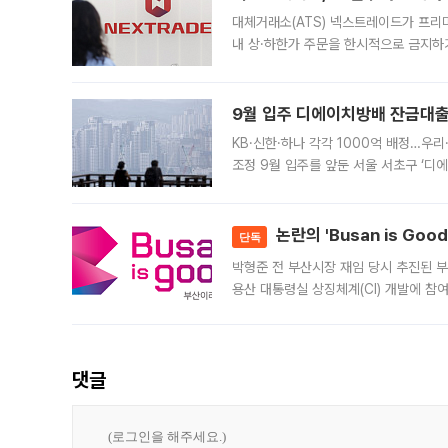
대체거래소(ATS) 넥스트레이드가 프리
내 상·하한가 주문을 한시적으로 금지하
가 체결 사례와 관련해 설명자료를 내고
9월 입주 디에이치방배 잔금대출
KB·신한·하나 각각 1000억 배정…우
조정 9월 입주를 앞둔 서울 서초구 ‘디
은행과 NH농협은행도 대출 취급을 검토
민은행
논란의 'Busan is Go
단독
박형준 전 부산시장 재임 당시 추진된 부산
용산 대통령실 상징체계(CI) 개발에 참
도시브랜드 사업이 공개 이후 시민 공감
댓글