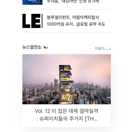
부자들, ‘내집마련’ 신청 증가세
블루엘리펀트, 어펄마캐피탈서
1000억원 유치…글로벌 공략 속도
뉴스발전소
Vol. 12 이 집은 대체 얼마일까
: 슈퍼리치들의 주거지 [THE
RARE]