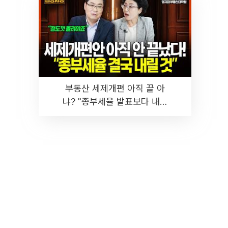
부동산 세제개편 아직 끝 아
냐? "종부세율 발표보다 내릴
것" 장기거주·양도세 전망 I 집
땅지성 I 김인만, 진미윤