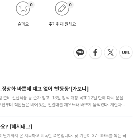
0
0
슬퍼요
추가취재 원해요
…정상화 바쁜데 재고 없어 ‘발동동’[가보니]
준비 신선식품 등 순차 입고…13일 정식 개장 목표 22일 만에 다시 문을
오전부터 직원들은 비어 있는 진열대를 채우느라 바쁘게 움직였다. 계란과
리를 잡기 시작했지만, 매장 곳곳엔 여전히 텅 빈 매대가 먼저 눈에 들어왔
까요? [해시태그]
’의 단계까지 온 지독하고 지독한 폭염입니다. 낮 기온이 37~39도를 찍는 극