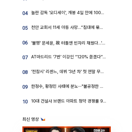
놀란 감독 '오디세이', 개봉 4일 만에 100만 돌파⋯'왕사남' 보다 빠르다
04
천안 교회서 11세 아동 사망…“침대에 묶여 있었다” 진술 확보
05
06
'불명' 문세윤, 故 터틀맨 빈자리 채웠다…'거북이' 눈물의 최종 우승
AT마드리드 ‘7번’ 이강인 “120% 쏟겠다”⋯시메오네 감독 “필요한 선수”
07
'전참시' 리센느, 데뷔 '3년 차' 첫 연말 무대 오른다⋯"그동안 섭외 안 와"
08
한정수, 황정민 사태에 분노⋯"불공정한 게임, 폭로자도 오픈 하라"
09
10대 건설사 브랜드 아파트 청약 경쟁률 9.85대 1…일반 단지의 4배
10
최신 영상