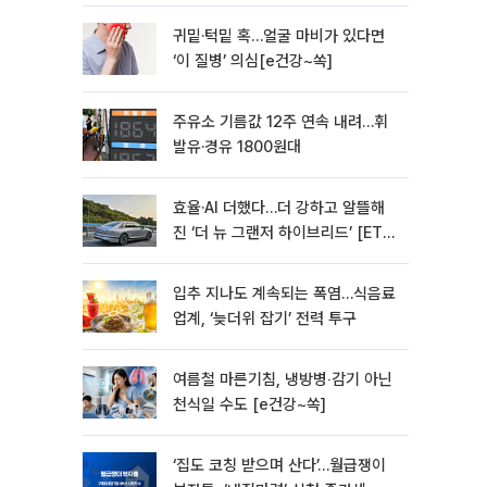
모빌리티]
귀밑·턱밑 혹…얼굴 마비가 있다면
‘이 질병’ 의심[e건강~쏙]
주유소 기름값 12주 연속 내려…휘
발유·경유 1800원대
효율·AI 더했다…더 강하고 알뜰해
진 ‘더 뉴 그랜저 하이브리드’ [ET의
모빌리티]
입추 지나도 계속되는 폭염…식음료
업계, ‘늦더위 잡기’ 전력 투구
여름철 마른기침, 냉방병‧감기 아닌
천식일 수도 [e건강~쏙]
‘집도 코칭 받으며 산다’…월급쟁이