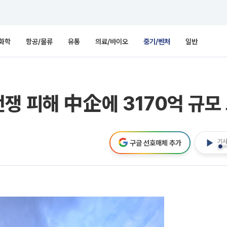
화학
항공/물류
유통
의료/바이오
중기/벤처
일반
쟁 피해 中企에 3170억 규모
기사
구글 선호매체 추가