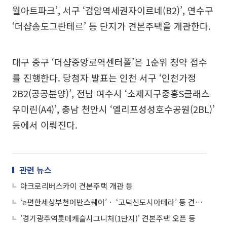
월아트파크’, 서구 ‘검암역세권자이르네(B2)’, 연수구
‘더샵송도그란테르’ 등 단지가 견본주택을 개관한다.
대구 중구 ‘더샵중앙로역센터폴’은 1순위 청약 접수
를 진행한다. 당첨자 발표는 인천 서구 ‘인천가정
2B2(공공분양)’, 전남 여수시 ‘소제지구중흥S클래스
우미린(A4)’, 충남 천안시 ‘엘리프성성호수공원(2BL)’
등에서 이뤄진다.
관련 뉴스
아크로리버스카이 견본주택 개관 등
‘e편한세상부천어반스퀘어’ㆍ ‘고덕신도시아테라’ 등 견본주택 오픈
'경기광주역롯데캐슬시그니처(1단지)' 견본주택 오픈 등