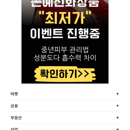
마켓
금융
부동산
산업