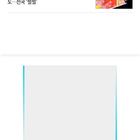
도…전국 '펄펄'