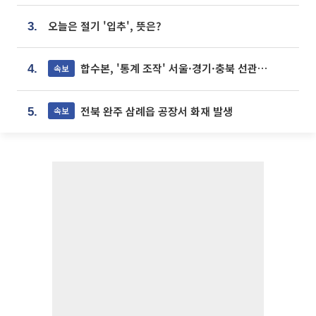
오늘은 절기 '입추', 뜻은?
3.
합수본, '통계 조작' 서울·경기·충북 선관위 등 추가 압수수색
속보
4.
전북 완주 삼례읍 공장서 화재 발생
속보
5.