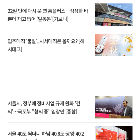
22일 만에 다시 문 연 홈플러스…정상화 바
쁜데 재고 없어 ‘발동동’[가보니]
입추매직 '불발', 처서매직은 올까요? [해
시태그]
서울시, 정부에 정비사업 규제 완화 '건
의'⋯국토부 "협의 중" 입장만 [종합]
서울 40도 찍더니 하남 40.8도·광양 40.2