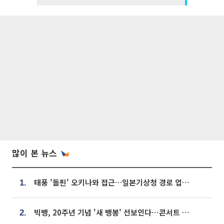
많이 본 뉴스
태풍 '돌핀' 오키나와 접근…일본기상청 경로 업데이트
1.
빅뱅, 20주년 기념 '새 뱅봉' 선보인다⋯콘서트 앞두고 팝업 개최
2.