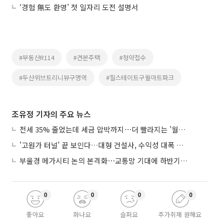
‘경험 無도 환영’ 첫 일자리 도전 설명서
#부동산R114
#견본주택
#청약접수
#두산위브트리니뷰구명역
#힐스테이트구월아트파크
조유정 기자의 주요 뉴스
전세 35% 줄었는데 세금 압박까지⋯더 빨라지는 '월세화'
'고원가 터널' 끝 보인다…대형 건설사, 수익성 대폭 개선
부울경 메가시티 논의 본격화⋯교통망 기대에 하반기 분양시장 '주목'
0
0
0
0
좋아요
화나요
슬퍼요
추가취재 원해요