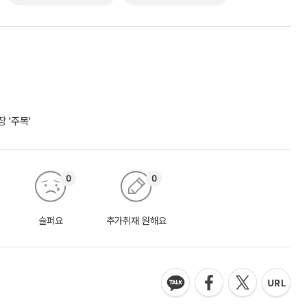
 '주목'
0
0
슬퍼요
추가취재 원해요