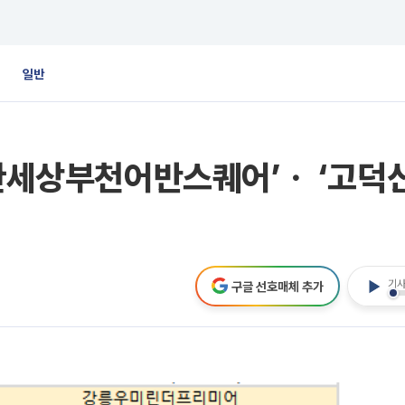
일반
편한세상부천어반스퀘어’ㆍ ‘고덕
기사
구글 선호매체 추가