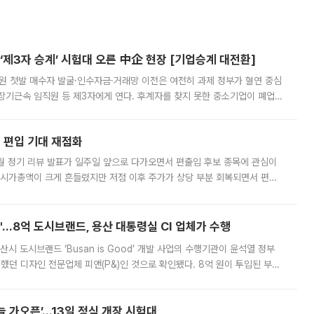
제3자 승계’ 시험대 오른 中企 현장 [기업승계 대전환]
지원 첫발 매수자 발굴·인수자금·거래망 이전은 여전히 과제 정부가 혈연 중심
장기근속 임직원 등 제3자에게 연다. 후계자를 찾지 못한 중소기업이 폐업
해 기술과 일자리를 남기도록 하겠다는 취지다. 다만 세금 감면만으로 거래를
에 편입 기대 재점화
월 정기 리뷰 발표가 일주일 앞으로 다가오면서 편출입 후보 종목에 관심이
 시가총액이 크게 흔들렸지만 저점 이후 주가가 상당 부분 회복되면서 편입
다시 부각되고 있다. 7일 금융투자업계에 따르면 MSCI는 한국시간으로 오는
od'…8억 도시브랜드, 용산 대통령실 CI 업체가 수행
시 도시브랜드 ‘Busan is Good’ 개발 사업의 수행기관이 윤석열 정부
여했던 디자인 전문업체 피앤(P&)인 것으로 확인됐다. 8억 원이 투입된 부산
 부족과 디자인 정체성 논란에 휩싸였던 만큼, 사업 선정 과정과 결과물에
 가오픈’...13일 정식 개장 시험대