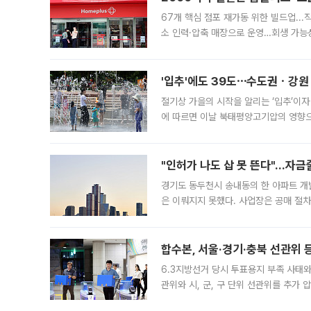
67개 핵심 점포 재가동 위한 빌드업..
소 인력·압축 매장으로 운영…회생 가능성
영업을 시작한다. 핵심 점포 67개에는 
'입추'에도 39도⋯수도권ㆍ강원
절기상 가을의 시작을 알리는 ‘입추’이자
에 따르면 이날 북태평양고기압의 영향으
도, 낮 최고기온은 31~39도로, 전국
"인허가 나도 삽 못 뜬다"…자금
경기도 동두천시 송내동의 한 아파트 개
은 이뤄지지 못했다. 사업장은 공매 절차
3차 공매까지 진행됐으나 모두 유찰됐다.
후
합수본, 서울·경기·충북 선관위 등
6.3지방선거 당시 투표용지 부족 사태
관위와 시, 군, 구 단위 선관위를 추가
부(김태훈 서울중앙지검 3차장검사)는 