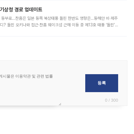
본기상청 경로 업데이트
국 동부로…찬홈은 일본 동쪽 북상태풍 돌핀 한반도 영향은…동해안 비·제주
디? 돌핀 오키나와 접근·찬홈 웨이크섬 근해 이동 중 제13호 태풍 ‘돌핀’이
 아마미 지방에 접근하고 있다. 돌핀은 오키나와 부근을 지난 뒤 동중국해
0 / 300