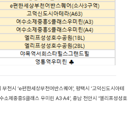
기 부천시 ‘e편한세상부천어반스퀘어’, 평택시 ‘고덕신도시아테
여수소제중흥S클래스 우미린 A3‧A4’, 충남 천안시 ‘엘리프성성호