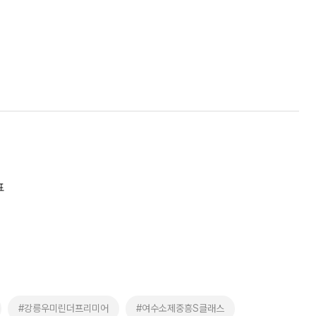
표
#강릉우미린더프리미어
#여수소제중흥S클래스