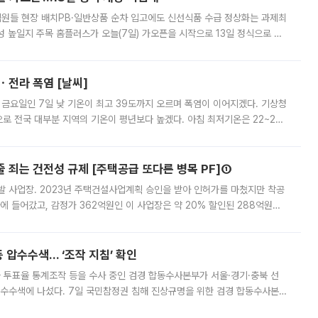
.직원들 현장 배치PB·일반상품 순차 입고에도 신선식품 수급 정상화는 과제최
 높일지 주목 홈플러스가 오늘(7일) 가오픈을 시작으로 13일 정식으로 재
직원들이 현장 배치되고, PB 상품과 함께 일반 상품 납품도 순차적으로 진행
ㆍ전라 폭염 [날씨]
 금요일인 7일 낮 기온이 최고 39도까지 오르며 폭염이 이어지겠다. 기상청
로 전국 대부분 지역의 기온이 평년보다 높겠다. 아침 최저기온은 22~27
 대부분 지역에 폭염특보가 발효된 가운데 최고체감온도는 35도 안팎까지 올라
줄 죄는 건전성 규제 [주택공급 또다른 병목 PF]①
발 사업장. 2023년 주택건설사업계획 승인을 받아 인허가를 마쳤지만 착공
에 들어갔고, 감정가 362억원인 이 사업장은 약 20% 할인된 288억원에
 현재는 4차 공매를 위한 조건 협의가 진행 중이다. 수도권의 주요 주거 배
 압수수색… ‘조작 지침’ 확인
와 투표율 통계조작 등을 수사 중인 검경 합동수사본부가 서울·경기·충북 선
 압수수색에 나섰다. 7일 국민참정권 침해 진상규명을 위한 검경 합동수사본
추가 증거 확보를 위해 중앙선관위, 서울시·경기도·충청북도 선관위, 김포시