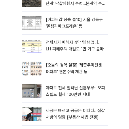
단계' 낙찰의향서 수령…본계약 수
주 ‘청신호'
[아파트값 상승 톱10] 서울 강동구
‘올림픽파크포레온’ 등
전세사기 피해자 4만 명 넘었다…
LH 피해주택 매입도 1만 가구 돌파
[오늘의 청약 일정] ‘세종우미린센
터파크’ 견본주택 개관 등
아파트 전세 밀려난 신혼부부⋯오피
스텔도 월세 100만원 시대
세금은 빠르고 공급은 더디다…집값
처방의 명암 [부동산 해법 전쟁]