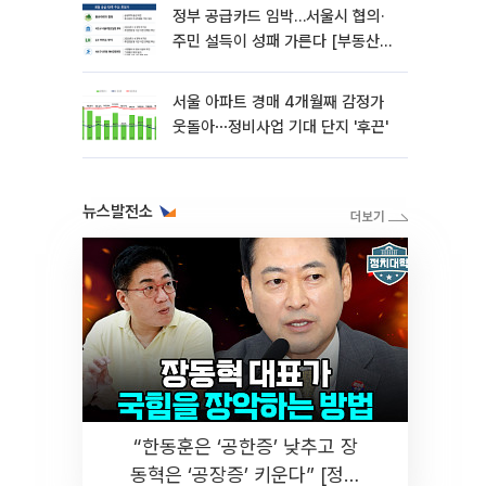
정부 공급카드 임박…서울시 협의·
주민 설득이 성패 가른다 [부동산
해법 전쟁]
서울 아파트 경매 4개월째 감정가
웃돌아⋯정비사업 기대 단지 '후끈'
뉴스발전소
“한동훈은 ‘공한증’ 낮추고 장
동혁은 ‘공장증’ 키운다” [정치