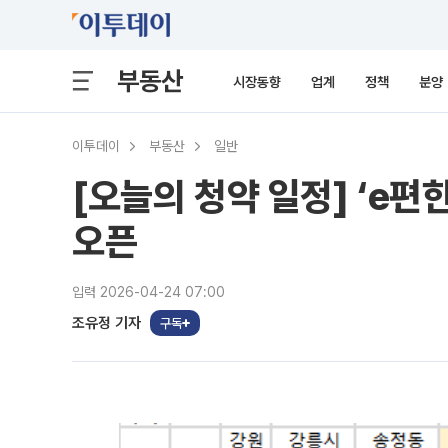
부동산
시장동향
업계
정책
분양
이투데이
부동산
일반
[오늘의 청약 일정] ‘e
오픈
입력 2026-04-24 07:00
조유정 기자
구독