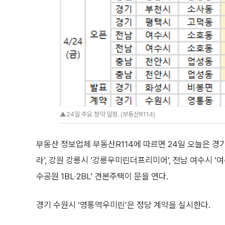
▲24일 주요 청약 일정. (부동산R114)
부동산 정보업체 부동산R114에 따르면 24일 오늘은 경
라’, 강원 강릉시 ‘강릉우미린더프리미어’, 전남 여수시 ‘
수공원 1BL‧2BL’ 견본주택이 문을 연다.
경기 수원시 ‘영통역우미린’은 정당 계약을 실시한다.