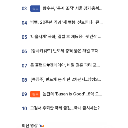
합수본, '통계 조작' 서울·경기·충북 선관위 등 추가 압수수색
03
속보
빅뱅, 20주년 기념 '새 뱅봉' 선보인다⋯콘서트 앞두고 팝업 개최
04
‘나솔사계’ 국화, 결별 후 재등장⋯첫인상 투표 휩쓸고 ‘인기녀’ 등극
05
[증시키워드] 반도체 충격 뚫은 개별 호재...포스코퓨처엠·에코프로·한화솔루션 '눈길'
06
톰 홀랜드♥젠데이아, 비밀 결혼 파티 포착⋯호텔 대관비만 9억
07
[특징주] 반도체 온기 탄 2차전지...삼성SDI, 장 초반 7% 넘게 껑충
08
논란의 'Busan is Good'…8억 도시브랜드, 용산 대통령실 CI 업체가 수행
09
단독
고점서 후퇴한 국제 금값…국내 금시세는?
10
최신 영상