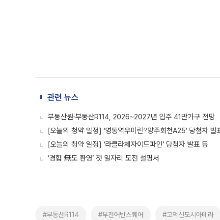
관련 뉴스
부동산원·부동산R114, 2026~2027년 입주 41만가구 전망
[오늘의 청약 일정] ‘영통역우미린’·‘양주회천A25’ 당첨자 발
[오늘의 청약 일정] ‘라클라체자이드파인’ 당첨자 발표 등
‘경험 無도 환영’ 첫 일자리 도전 설명서
#부동산R114
#부천어반스퀘어
#고덕신도시아테라