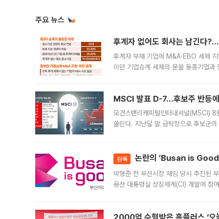
주요 뉴스
후계자 없어도 회사는 남긴다?…‘
후계자 부재 기업에 M&A·EBO 세제 
이던 기업승계 세제의 문을 동종기업과 
대신 M&A나 임직원 인수(EBO)를 통
늘
MSCI 발표 D-7…후보주 반등
모건스탠리캐피털인터내셔널(MSCI) 8
쏠린다. 지난달 말 급락장으로 후보군의
가능성과 지수 추종 자금 유입 기대가 
논란의 'Busan is Go
단독
박형준 전 부산시장 재임 당시 추진된 부산
용산 대통령실 상징체계(CI) 개발에 참
도시브랜드 사업이 공개 이후 시민 공감
2000억 수혈받은 홈플러스 ‘오늘