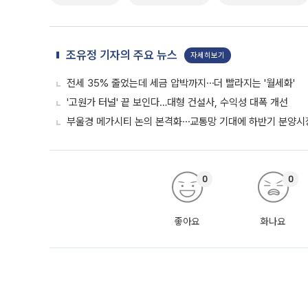
조유정 기자의 주요 뉴스
자세히보기
전세 35% 줄었는데 세금 압박까지⋯더 빨라지는 '월세화'
'고원가 터널' 끝 보인다…대형 건설사, 수익성 대폭 개선
부울경 메가시티 논의 본격화⋯교통망 기대에 하반기 분양시장
0
0
좋아요
화나요