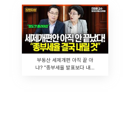
부동산 세제개편 아직 끝 아
냐? "종부세율 발표보다 내릴
것" 장기거주·양도세 전망 I 집
땅지성 I 김인만, 진미윤