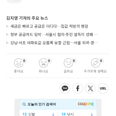
김지영 기자의 주요 뉴스
세금은 빠르고 공급은 더디다…집값 처방의 명암
정부 공급카드 임박…서울시 협의·주민 설득이 성패 가른다
강남·서초 아파트값 오름폭 보합 근접⋯서울 외곽·경기 남부 중심 매수세
0
0
0
0
좋아요
화나요
슬퍼요
추가취재 원해요