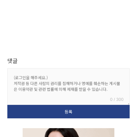
댓글
0 / 300