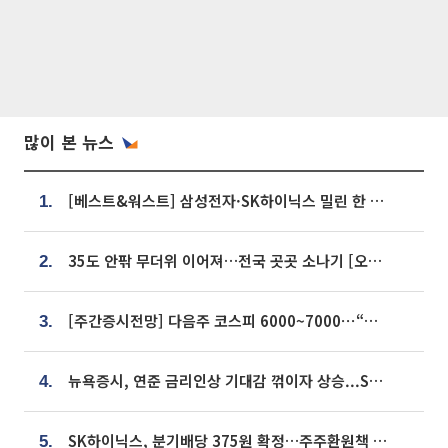
많이 본 뉴스
[베스트&워스트] 삼성전자·SK하이닉스 밀린 한 주…상상인증권은 85% 급등
1.
35도 안팎 무더위 이어져…전국 곳곳 소나기 [오늘 날씨]
2.
[주간증시전망] 다음주 코스피 6000~7000⋯“外人 수급은 정책이 변수”
3.
뉴욕증시, 연준 금리인상 기대감 꺾이자 상승...S&P500 사상 최고치 [종합]
4.
SK하이닉스, 분기배당 375원 확정…주주환원책 9월로 앞당겨 발표
5.