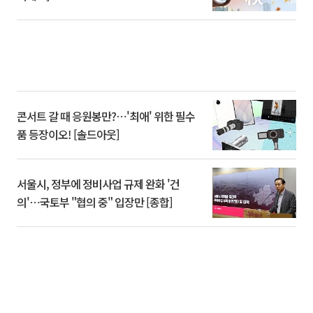
콘서트 갈 때 응원봉만?⋯'최애' 위한 필수
품 등장이오! [솔드아웃]
서울시, 정부에 정비사업 규제 완화 '건
의'⋯국토부 "협의 중" 입장만 [종합]