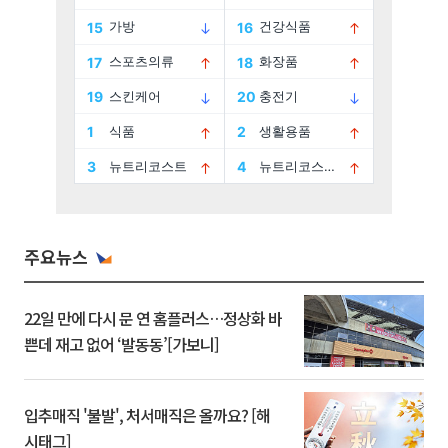
주요뉴스
22일 만에 다시 문 연 홈플러스…정상화 바
쁜데 재고 없어 ‘발동동’[가보니]
입추매직 '불발', 처서매직은 올까요? [해
시태그]