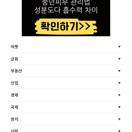
마켓
금융
부동산
산업
경제
국제
정치
사회