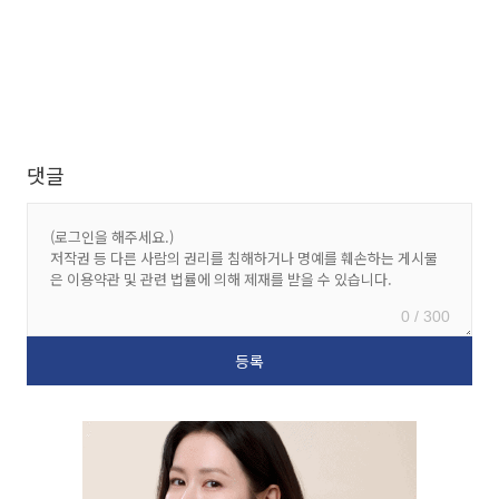
댓글
0 / 300