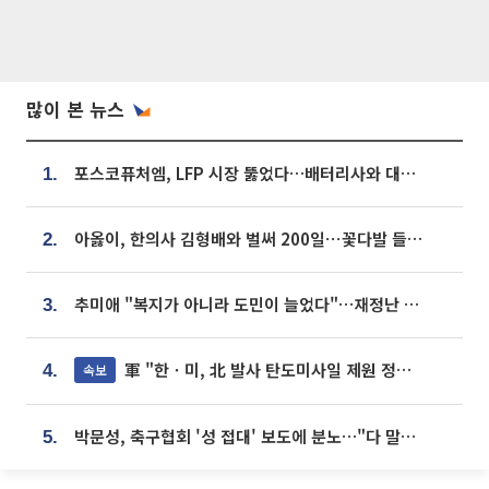
많이 본 뉴스
포스코퓨처엠, LFP 시장 뚫었다…배터리사와 대규모 장기 공급 합의
1.
아옳이, 한의사 김형배와 벌써 200일⋯꽃다발 들고 "프러포즈 아냐"
2.
추미애 "복지가 아니라 도민이 늘었다"…재정난 책임론 정면돌파
3.
軍 "한ㆍ미, 北 발사 탄도미사일 제원 정밀분석 중"
속보
4.
박문성, 축구협회 '성 접대' 보도에 분노…"다 말아먹으려고 작정했나"
5.