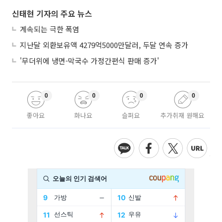
신태현 기자의 주요 뉴스
계속되는 극한 폭염
지난달 외환보유액 4279억5000만달러, 두달 연속 증가
'무더위에 냉면-막국수 가정간편식 판매 증가'
0
0
0
0
좋아요
화나요
슬퍼요
추가취재 원해요