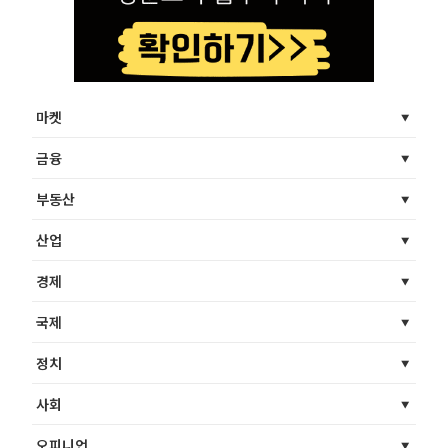
마켓
금융
부동산
산업
경제
국제
정치
사회
오피니언