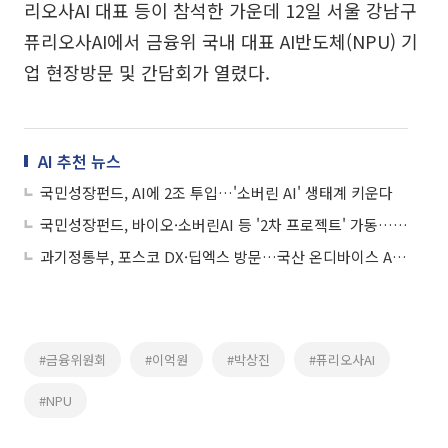
리오사AI 대표 등이 참석한 가운데 12일 서울 강남구
퓨리오사AI에서 금융위 국내 대표 AI반도체(NPU) 기
업 현장방문 및 간담회가 열렸다.
AI 추천 뉴스
국민성장펀드, AI에 2조 투입…'소버린 AI' 생태계 키운다
국민성장펀드, 바이오·소버린AI 등 '2차 프로젝트' 가동…운용체계도 개편
과기정통부, 포스코 DX·딥엑스 방문…국산 온디바이스 AI반도체 활용 현장 점검
#금융위원회
#이억원
#박상진
#퓨리오사AI
#NPU