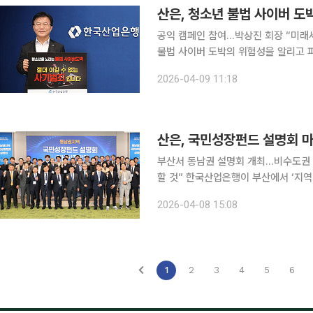
산은, 청소년 불법 사이버 도
공익 캠페인 참여…박상진 회장 “미래세대 보호 
불법 사이버 도박의 위험성을 알리고 
다. 산업은행은 서울경찰청이 주관하는 ‘청소년 불법 사이버 도박 릴레이 캠페인’에 참여했다고 9일
2026-04-09 11:18
밝혔다. 이번 캠페인은 청소년 불
산은, 국민성장펀드 설명회 
부산서 동남권 설명회 개최…비수도권 
할 것” 한국산업은행이 부산에서 ‘지역거점별 국민성장펀드 설명회’를 열고 비수도권 지역 순회 일
정을 마무리했다. 산업은행은 8일 부산에서 동남권 지역 첨단산업 영위 기업들을 대상으로 국민성
2026-04-08 15:08
장
1
2
3
4
5
6