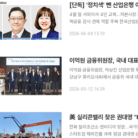
[단독] '정치색' 뺀 산업은행
4월 말 사외이사 4인 교체…자본시장
책금융 감시·견제 역할 주목 한국산업은행 사외이사진이 학계·연구기관 인사 중심으로 재편됐다. 정
치권 이력이 있던 사외이사들이 빠지
2026-06-04 15:10
이억원 금융위원장, 국내 대표
이억원 금융위원장, 박상진 산업은행 회
강남구 퓨리오사AI에서 금융위 국내 대
2026-05-12 16:39
美 실리콘밸리 찾은 권대영 "
한화 필리조선소·엔비디아 방문…국가
스타트업 해외진출 과제 점검 권대영 금융위원회 부위원장이 미국을 방문해 조선·방산 등 국가전략