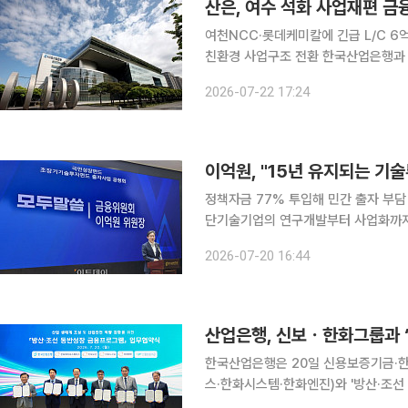
산은, 여수 석화 사업재편 
여천NCC·롯데케미칼에 긴급 L/C 6
친환경 사업구조 전환 한국산업은행과 채권금융기관들이 여수 석유화학 산업의 구조개편을 지원하
기 위한 금융지원 절차에 착수했다. 
2026-07-22 17:24
록 여천NCC와 롯데케미칼에 총 6억
이억원, "15년 유지되는 기
정책자금 77% 투입해 민간 출자 부담 완
단기술기업의 연구개발부터 사업화까지
조성에 나선다. 공공재원 비중을 77
2026-07-20 16:44
작한다. 이억원 금융위원장은 2
산업은행, 신보ㆍ한화그룹과 
한국산업은행은 20일 신용보증기금·
스·한화시스템·한화엔진)와 '방산·조선
다. 이번 프로그램은 한화그룹이 신용보증기금에 특별출연하면, 신용보증기금이 협력업체에 우대보