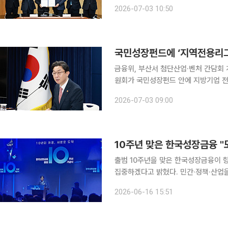
날 부산 중구 서민금융 복합지원센터에
2026-07-03 10:50
위원장과 전재수 부산광역시장, 김은
국민성장펀드에 ‘지역전용리그
금융위, 부산서 첨단산업·벤처 간담회 개
원회가 국민성장펀드 안에 지방기업 전
금이 직접 공급될 수 있도록 별도 리그를 마련하는 것이다. 금
2026-07-03 09:00
‘부산지역 첨단산업·벤처생태계 간담회
10주년 맞은 한국성장금융 "모
출범 10주년을 맞은 한국성장금융이 
집중하겠다고 밝혔다. 민간·정책·산업
포부를 드러냈다. 한국성장금융은 16일 오후 서울 여의도 한국거래소 콘퍼런스홀에서 '출범 10주년
2026-06-16 15:51
기념식'을 개최했다. 이날 행사에는 이