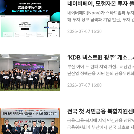
네이버페이, 모험자본 투자 플
네이버페이(Npay)가 스타트업과 투자
해 투자 정보 탐색과 기업 발굴, 투
뒷받침한다. 네이버페이는 7일 경기도 성남시 네이버1784에서 '모험자본 투자 플랫폼' 출범식을 열
2026-07-07 16:30
고 플랫폼 서비스인 'Npay 스타트업
‘KDB 넥스트원 광주’ 개소
부산 이어 두 번째 지역 거점…서남권 
단산업 정책금융 지원 논의 금융위원회와 산업은행이 서남권 혁신 스타트업 육성을 위한 지역 거점
을 광주에 마련했다. 수도권 중심의 벤
2026-07-07 16:00
전국 첫 서민금융 복합지원센
금융·고용·복지에 지역 민간금융 상담
금융위원회가 부산에서 전국 최초로 지역 밀