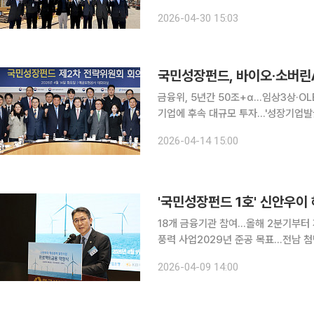
기술과 벤처기업 지원을 위한 금융의 역할을 점검했다. 30일 금융
2026-04-30 15:03
26일부터 미국 뉴욕·필라델피아와 실
국민성장펀드, 바이오·소버린A
금융위, 5년간 50조+α…임상3상·OL
기업에 후속 대규모 투자…'성장기업발굴 협의체' 신설 추진 금
젝트를 가동하고 바이오·소버린AI 등 
2026-04-14 15:00
용
'국민성장펀드 1호' 신안우이
18개 금융기관 참여…올해 2분기부터 
풍력 사업2029년 준공 목표…전남 첨단산업 거점에 청
상풍력 사업이 프로젝트파이낸싱(PF) 
2026-04-09 14:00