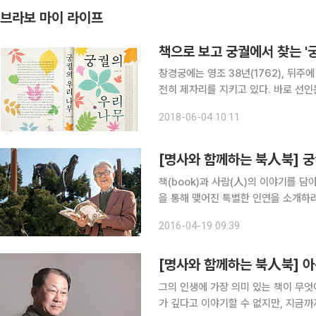
브라보 마이 라이프
책으로 보고 궁궐에서 찾는 '
창경궁에는 영조 38년(1762), 뒤
전히 제자리를 지키고 있다. 바로 선인
이렇듯 우리 역사와 함께 살아 숨 쉬는
2018-06-04 10:11
책(book)과 사람(人)의 이야기를 담
을 통해 맺어진 특별한 인연을 소개하려
병원 한국경영자총협회 회장이다. 지난해
2016-04-19 09:39
은 그전부터 여러 언론을 통해 박 교수
[명사와 함께하는 북人북] 아
그의 인생에 가장 의미 있는 책이 무엇
가 깊다고 이야기할 수 없지만, 지금까