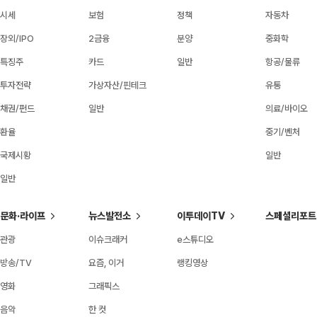
시세
보험
정책
자동차
장외/IPO
2금융
분양
중화학
특징주
카드
일반
항공/물류
투자전략
가상자산/핀테크
유통
채권/펀드
일반
의료/바이오
환율
중기/벤처
국제시황
일반
일반
문화·라이프
뉴스발전소
이투데이TV
스페셜리포트
관광
이슈크래커
e스튜디오
방송/TV
요즘, 이거
랭킹영상
영화
그래픽스
음악
한 컷