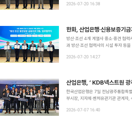
2026-07-20 16:38
증을 제공하고 산업은행이 특별자금으
한화, 산업은행·신용보증기금과
방산∙조선 4개 계열사 중소∙중견 협력사 대상 시설 투자금
과 방산∙조선 협력사의 시설 투자 등을
혔다. 이날 서울 여의도 한국산업은행 본점에서 열린 협약식엔 박상진 한국산업은행 회장, 강승준
2026-07-20 14:27
신용보증기금 이사장과 김희철 한화오
산업은행, ‘ KDB넥스트원 
한국산업은행은 7일 전남광주통합특별
부시장, 지자체·벤처유관기관 관계자, 
(NextONE) 광주’ 개소식을 개최했다. KDB 넥스트원은 2020년 7월 서울에서 출범한 산업은
2026-07-07 16:40
초기 스타트업 보육 프로그램이다. 이후