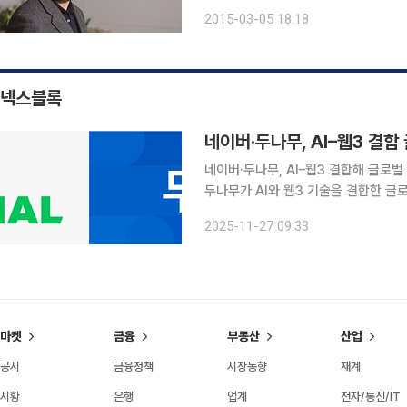
말했다. 그가 읽어온 수많은 책은 그의
2015-03-05 18:18
박병원 회장은 평소 지인들에게 책을 
넥스블록
네이버·두나무, AI–웹3 결합
네이버·두나무, AI–웹3 결합해 글로벌 시장 선점 나선다 네이버
두나무가 AI와 웹3 기술을 결합한 글
‘1784’에서 공동 기자간담회를 열고
2025-11-27 09:33
출 계획을 발표했다. 네이버
마켓
금융
부동산
산업
공시
금융정책
시장동향
재계
시황
은행
업계
전자/통신/IT