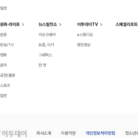
일반
문화·라이프
뉴스발전소
이투데이TV
스페셜리포트
관광
이슈크래커
e스튜디오
방송/TV
요즘, 이거
랭킹영상
영화
그래픽스
음악
한 컷
공연/출판
스포츠
일반
회사소개
이용약관
개인정보처리방침
청소년