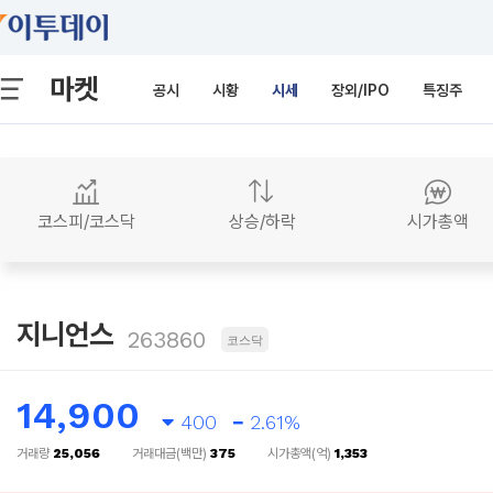
마켓
공시
시황
시세
장외/IPO
특징주
코스피/코스닥
상승/하락
시가총액
지니언스
263860
코스닥
14,900
400
2.61%
거래량
25,056
거래대금(백만)
375
시가총액(억)
1,353