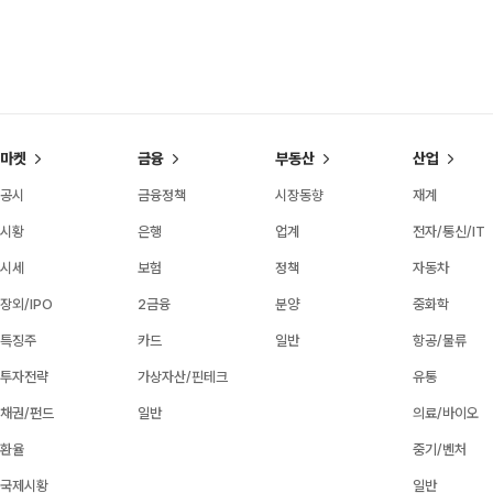
마켓
금융
부동산
산업
공시
금융정책
시장동향
재계
시황
은행
업계
전자/통신/IT
시세
보험
정책
자동차
장외/IPO
2금융
분양
중화학
특징주
카드
일반
항공/물류
투자전략
가상자산/핀테크
유통
채권/펀드
일반
의료/바이오
환율
중기/벤처
국제시황
일반