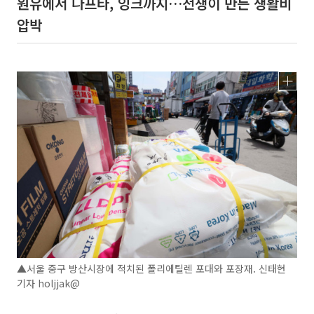
원유에서 나프타, 잉크까지…전쟁이 만든 생활비
압박
▲서울 중구 방산시장에 적치된 폴리에틸렌 포대와 포장재. 신태현
기자 holjjak@