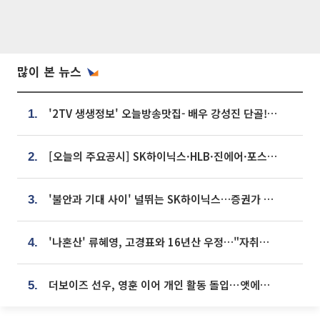
많이 본 뉴스
'2TV 생생정보' 오늘방송맛집- 배우 강성진 단골! 쌀국수ㆍ푸팟퐁 커리 맛집 '블○○○'
1.
[오늘의 주요공시] SK하이닉스·HLB·진에어·포스코홀딩스·네이버·대우건설 등
2.
'불안과 기대 사이' 널뛰는 SK하이닉스…증권가 "HBM4·LTA 기반 펀터멘털 견고"
3.
'나혼산' 류혜영, 고경표와 16년산 우정…"자취방서 부모님과 마주쳐"
4.
더보이즈 선우, 영훈 이어 개인 활동 돌입⋯앳에어리어와 전속계약
5.