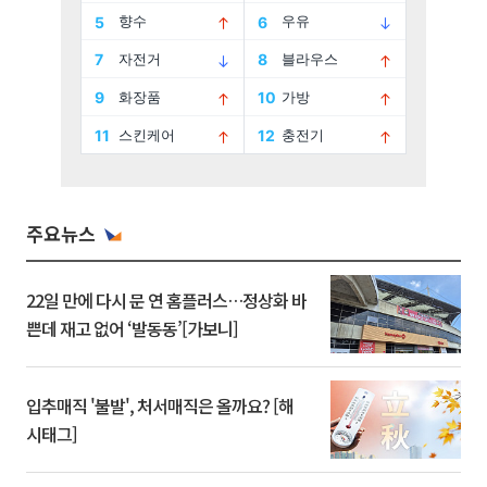
주요뉴스
22일 만에 다시 문 연 홈플러스…정상화 바
쁜데 재고 없어 ‘발동동’[가보니]
입추매직 '불발', 처서매직은 올까요? [해
시태그]