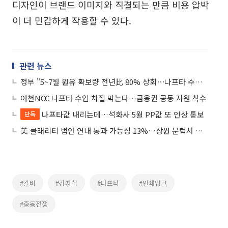
디자인이 브랜드 이미지와 직결되는 만큼 비용 압박
이 더 민감하게 작용할 수 있다.
관련 뉴스
정부 "5~7월 원유 확보량 전년比 80% 상회⋯나프타 수급도 안정적"
여천NCC 나프타 수입 차질 막는다…금융권 공동 지원 착수
나프타값 내리는데…석화사 5월 PP값 또 인상 통보
단독
美 클래리티 법안 연내 통과 가능성 13%…상원 문턱서 제동
#칼비
#감자칩
#나프타
#인쇄잉크
#중동전쟁