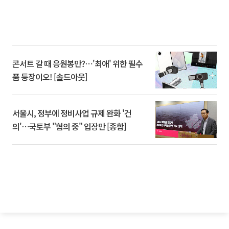
콘서트 갈 때 응원봉만?⋯'최애' 위한 필수
품 등장이오! [솔드아웃]
서울시, 정부에 정비사업 규제 완화 '건
의'⋯국토부 "협의 중" 입장만 [종합]