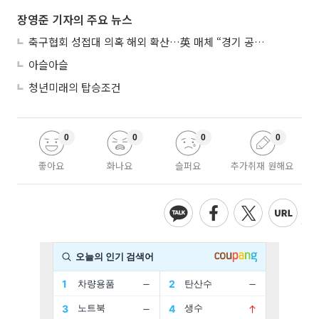
장영준 기자의 주요 뉴스
축구협회 성접대 의혹 해외 확산…英 매체 “경기 공정성 의문”
아슬아슬
청년미래의 탑승조건
0
0
0
0
좋아요
화나요
슬퍼요
추가취재 원해요