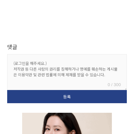
댓글
0 / 300