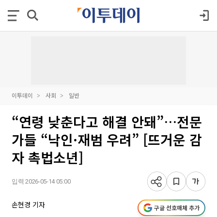
이투데이
사회
일반
“연령 낮춘다고 해결 안돼”…전문
가들 “낙인·재범 우려” [뜨거운 감
자 촉법소년]
입력 2026-05-14 05:00
손현경 기자
구글 선호매체 추가