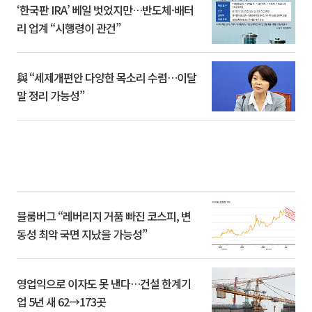
‘한국판 IRA’ 베일 벗었지만…반도체·배터
리 업계 “시행령이 관건”
與 “세제개편안 다양한 목소리 수렴…이달
말 정리 가능성”
블룸버그 “레버리지 거품 빠진 코스피, 변
동성 최악 국면 지났을 가능성”
영업익으로 이자도 못 낸다…건설 한계기
업 5년 새 62→173곳