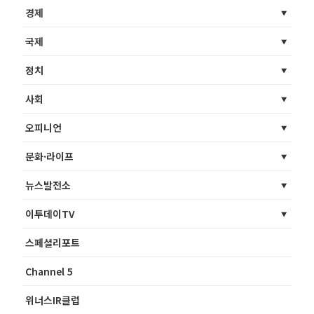
경제
국제
정치
사회
오피니언
문화·라이프
뉴스발전소
이투데이TV
스페셜리포트
Channel 5
위너스IR클럽