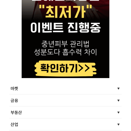
마켓
금융
부동산
산업