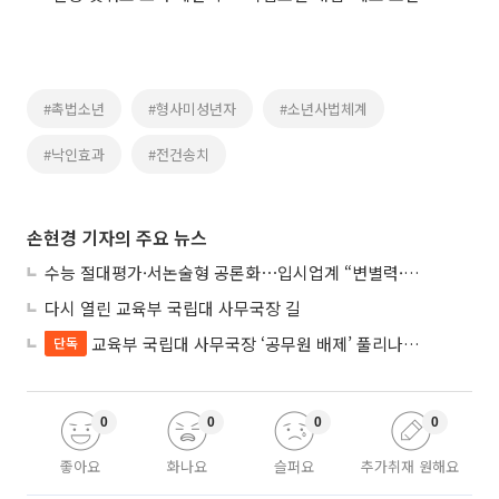
#촉법소년
#형사미성년자
#소년사법체계
#낙인효과
#전건송치
손현경 기자의 주요 뉴스
수능 절대평가·서논술형 공론화⋯입시업계 “변별력·사교육 대책 먼저”
다시 열린 교육부 국립대 사무국장 길
교육부 국립대 사무국장 ‘공무원 배제’ 풀리나…응시자격 다시 열렸다
단독
0
0
0
0
좋아요
화나요
슬퍼요
추가취재 원해요