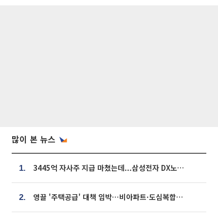
많이 본 뉴스
3445억 자사주 지급 마쳤는데...삼성전자 DX노조, 뒤늦은 '떼쓰기 집회'
1.
영끌 '주택공급' 대책 임박⋯비아파트·도심복합까지 총동원
2.