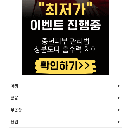
마켓
금융
부동산
산업