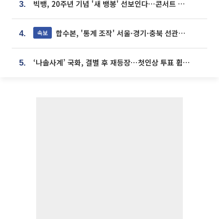
빅뱅, 20주년 기념 '새 뱅봉' 선보인다⋯콘서트 앞두고 팝업 개최
3.
합수본, '통계 조작' 서울·경기·충북 선관위 등 추가 압수수색
속보
4.
‘나솔사계’ 국화, 결별 후 재등장⋯첫인상 투표 휩쓸고 ‘인기녀’ 등극
5.