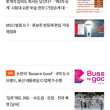
후계자 없어도 회사는 남긴다?…‘제3자 승
계’ 시험대 오른 中企 현장 [기업승계 대전
환]
MSCI 발표 D-7…후보주 반등에 편입 기대
재점화
논란의 'Busan is Good'…8억 도시
단독
브랜드, 용산 대통령실 CI 업체가 수행
'입추'에도 39도⋯수도권ㆍ강원ㆍ전라 폭
염 [날씨]