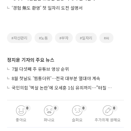
‘경험 無도 환영’ 첫 일자리 도전 설명서
#자산관리
#노동
#부자
#일자리
#AI
정지윤 기자의 주요 뉴스
7월 다섯째 주 유튜브 영상 순위
8월 첫날도 '찜통더위'⋯전국 대부분 열대야 계속
국민의힘 '멱살 논란'에 오세훈 1심 유죄까지⋯"터질 게 터졌다"
0
0
0
0
좋아요
화나요
슬퍼요
추가취재 원해요