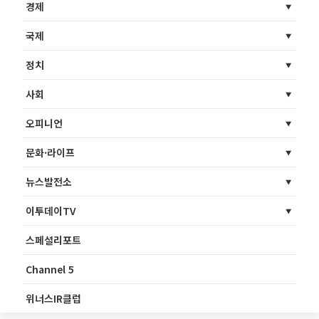
경제
국제
정치
사회
오피니언
문화·라이프
뉴스발전소
이투데이TV
스페셜리포트
Channel 5
위너스IR클럽